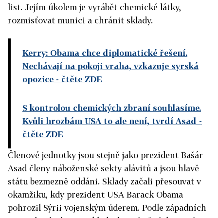
list. Jejím úkolem je vyrábět chemické látky,
rozmisťovat munici a chránit sklady.
Kerry: Obama chce diplomatické řešení.
Nechávají na pokoji vraha, vzkazuje syrská
opozice
- čtěte ZDE
S kontrolou chemických zbraní souhlasíme.
Kvůli hrozbám USA to ale není, tvrdí Asad
-
čtěte ZDE
Členové jednotky jsou stejně jako prezident Bašár
Asad členy náboženské sekty alávitů a jsou hlavě
státu bezmezně oddáni. Sklady začali přesouvat v
okamžiku, kdy prezident USA Barack Obama
pohrozil Sýrii vojenským úderem. Podle západních