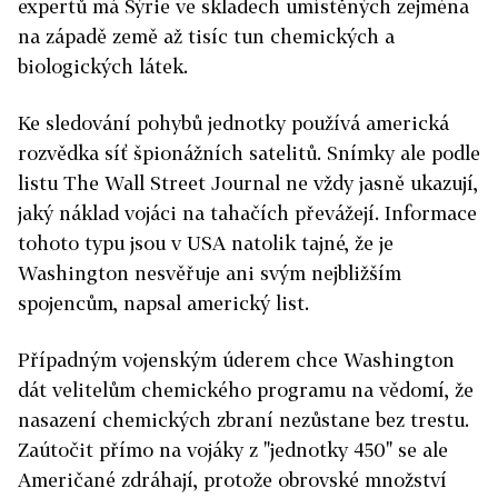
expertů má Sýrie ve skladech umístěných zejména
na západě země až tisíc tun chemických a
biologických látek.
Ke sledování pohybů jednotky používá americká
rozvědka síť špionážních satelitů. Snímky ale podle
listu The Wall Street Journal ne vždy jasně ukazují,
jaký náklad vojáci na tahačích převážejí. Informace
tohoto typu jsou v USA natolik tajné, že je
Washington nesvěřuje ani svým nejbližším
spojencům, napsal americký list.
Případným vojenským úderem chce Washington
dát velitelům chemického programu na vědomí, že
nasazení chemických zbraní nezůstane bez trestu.
Zaútočit přímo na vojáky z "jednotky 450" se ale
Američané zdráhají, protože obrovské množství