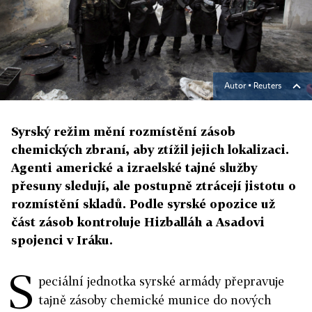
Autor ▪
Reuters
Syrský režim mění rozmístění zásob
chemických zbraní, aby ztížil jejich lokalizaci.
Agenti americké a izraelské tajné služby
přesuny sledují, ale postupně ztrácejí jistotu o
rozmístění skladů. Podle syrské opozice už
část zásob kontroluje Hizballáh a Asadovi
spojenci v Iráku.
S
peciální jednotka syrské armády přepravuje
tajně zásoby chemické munice do nových