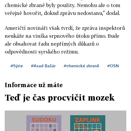
chemické zbraně byly použity. Nemohu ale o tom
veřejně hovořit, dokud zprávu nedostanu," dodal.
Američtí novináři však tvrdí, že zpráva inspektorů
neukáže na viníka srpnového útoku přímo. Bude
ale obsahovat řadu nepřímých důkazů o
odpovědnosti syrského režimu.
#Sýrie
#Asad Bašár
#chemické zbraně
#OSN
Informace už máte
Teď je čas procvičit mozek