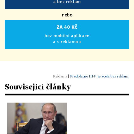
a bez reklam
nebo
ZA 40 KČ
bez mobilní aplikace
a s reklamou
|
Předplatné HN+ je zcela bez reklam.
Související články