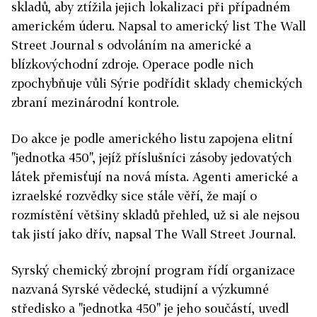
skladů, aby ztížila jejich lokalizaci při případném
americkém úderu. Napsal to americký list The Wall
Street Journal s odvoláním na americké a
blízkovýchodní zdroje. Operace podle nich
zpochybňuje vůli Sýrie podřídit sklady chemických
zbraní mezinárodní kontrole.
Do akce je podle amerického listu zapojena elitní
"jednotka 450", jejíž příslušníci zásoby jedovatých
látek přemisťují na nová místa. Agenti americké a
izraelské rozvědky sice stále věří, že mají o
rozmístění většiny skladů přehled, už si ale nejsou
tak jistí jako dřív, napsal The Wall Street Journal.
Syrský chemický zbrojní program řídí organizace
nazvaná Syrské vědecké, studijní a výzkumné
středisko a "jednotka 450" je jeho součástí, uvedl