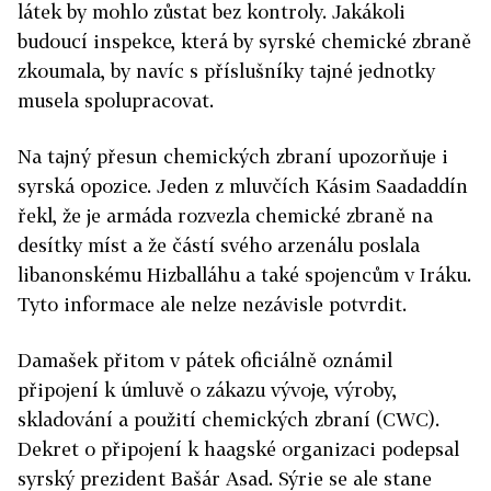
látek by mohlo zůstat bez kontroly. Jakákoli
budoucí inspekce, která by syrské chemické zbraně
zkoumala, by navíc s příslušníky tajné jednotky
musela spolupracovat.
Na tajný přesun chemických zbraní upozorňuje i
syrská opozice. Jeden z mluvčích Kásim Saadaddín
řekl, že je armáda rozvezla chemické zbraně na
desítky míst a že částí svého arzenálu poslala
libanonskému Hizballáhu a také spojencům v Iráku.
Tyto informace ale nelze nezávisle potvrdit.
Damašek přitom v pátek oficiálně oznámil
připojení k úmluvě o zákazu vývoje, výroby,
skladování a použití chemických zbraní (CWC).
Dekret o připojení k haagské organizaci podepsal
syrský prezident Bašár Asad. Sýrie se ale stane