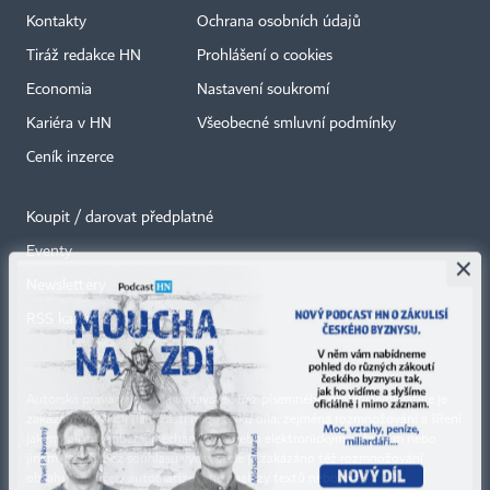
Kontakty
Ochrana osobních údajů
Tiráž redakce HN
Prohlášení o cookies
Economia
Nastavení soukromí
Kariéra v HN
Všeobecné smluvní podmínky
Ceník inzerce
Koupit / darovat předplatné
Eventy
×
Newslettery
RSS kanály
Autorská práva vykonává vydavatel. Bez písemného svolení vydavatele je
zakázáno jakékoli užití částí nebo celku díla, zejména rozmnožování a šíření
jakýmkoli způsobem, mechanickým nebo elektronickým, v českém nebo
jiném jazyce. Bez souhlasu vydavatele je zakázáno též rozmnožování
obsahu pro účely automatizované analýzy textů nebo dat