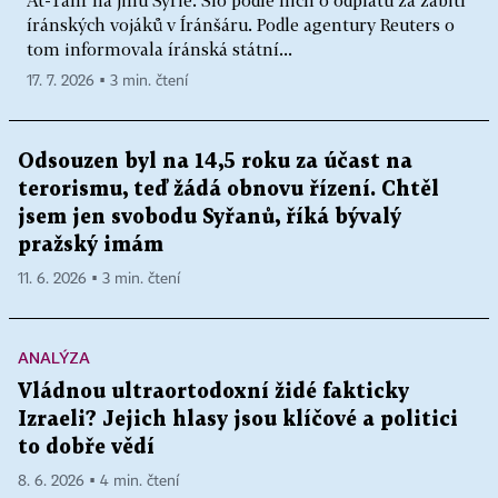
At-Tanf na jihu Sýrie. Šlo podle nich o odplatu za zabití
íránských vojáků v Íránšáru. Podle agentury Reuters o
tom informovala íránská státní...
17. 7. 2026 ▪ 3 min. čtení
Odsouzen byl na 14,5 roku za účast na
terorismu, teď žádá obnovu řízení. Chtěl
jsem jen svobodu Syřanů, říká bývalý
pražský imám
11. 6. 2026 ▪ 3 min. čtení
ANALÝZA
Vládnou ultraortodoxní židé fakticky
Izraeli? Jejich hlasy jsou klíčové a politici
to dobře vědí
8. 6. 2026 ▪ 4 min. čtení