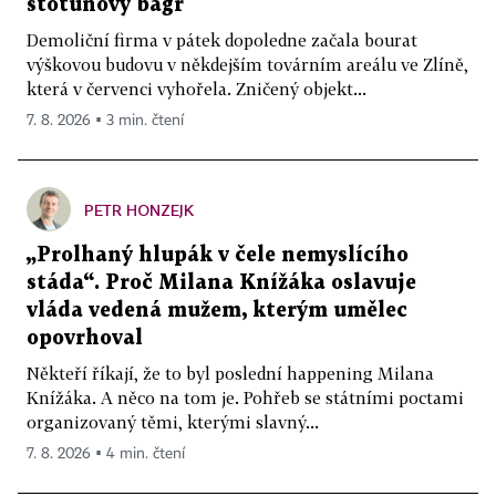
stotunový bagr
Demoliční firma v pátek dopoledne začala bourat
výškovou budovu v někdejším továrním areálu ve Zlíně,
která v červenci vyhořela. Zničený objekt...
7. 8. 2026 ▪ 3 min. čtení
PETR HONZEJK
„Prolhaný hlupák v čele nemyslícího
stáda“. Proč Milana Knížáka oslavuje
vláda vedená mužem, kterým umělec
opovrhoval
Někteří říkají, že to byl poslední happening Milana
Knížáka. A něco na tom je. Pohřeb se státními poctami
organizovaný těmi, kterými slavný...
7. 8. 2026 ▪ 4 min. čtení