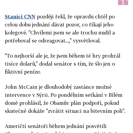
Stanici CNN
později řekl, že opravdu chtěl po
celou dobu jednání dávat pozor, co říkají jeho
kolegové. "Chvílemi jsem se ale trochu nudil a
potřeboval se odreagovat...," vysvětloval.
"To nejhorší ale je, že jsem během té hry prohrál
tisíce dolarů," dodal senátor s tím, že šlo jen o
fiktivní peníze.
John McCain je dlouhodobý zastánce možné
intervence v Sýrii. Po pondělním setkání v Bílém
domě prohlásil, že Obamův plán podpoří, pokud
skutečně dokáže "zvrátit situaci na bitevním poli".
Američtí senátoři během jednání posvětili