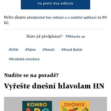
na první dva měsíce
Nebo zkuste
za 80
předplatné bez reklam a s mobilní aplikací
Kč.
Máte již předplatné?
Přihlaste se
#USA
#Sýrie
#Senát
#Asad Bašár
#Arabská revoluce
Nudíte se na poradě?
Vyřešte dnešní hlavolam HN