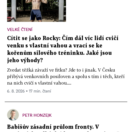
VELKÉ ČTENÍ
Cítit se jako Rocky: Čím dál víc lidí cvičí
venku s vlastní vahou a vrací se ke
kořenům silového tréninku. Jaké jsou
jeho výhody?
Zvedat těžká závaží ve fitku? Jde to i jinak. V Česku
přibývá venkovních posiloven a spolu s tím i těch, kteří
na nich cvičí s vlastní vahou....
6. 8. 2026 ▪ 17 min. čtení
PETR HONZEJK
Babišův zásadní průlom fronty. V