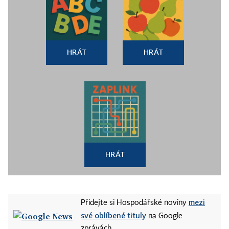
HRÁT
HRÁT
HRÁT
mezi
Přidejte si Hospodářské noviny
své oblíbené tituly
na Google
zprávách.