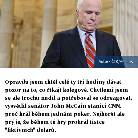
Autor ▪
ČTK/AP
Opravdu jsem chtěl celé ty tři hodiny dávat
pozor na to, co říkají kolegové. Chvílemi jsem
se ale trochu nudil a potřeboval se odreagovat,
vysvětlil senátor John McCain stanici CNN,
proč hrál během jednání poker. Nejhorší ale
prý je, že během té hry prohrál tisíce
"fiktivních" dolarů.