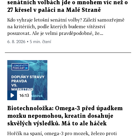
senátních volbách jde o mnohem víc než o
27 křesel v paláci na Malé Straně
Kdo vyhraje letošní senátní volby? Záleží samozřejmě
na kritériích, podle kterých budeme vítězství
posuzovat. Ale je velmi pravděpodobné, že...
6. 8. 2026 ▪ 5 min. čtení
16:13
Biotechnoložka: Omega-3 před úpadkem
mozku nepomohou, kreatin dosahuje
skvělých výsledků. Má to ale háček
Hořčík na spaní, omega-3 pro mozek, železo proti