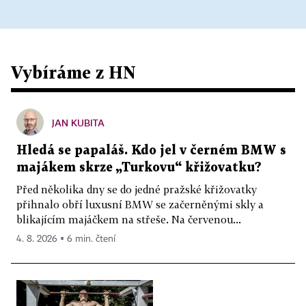
Vybíráme z HN
JAN KUBITA
Hledá se papaláš. Kdo jel v černém BMW s
majákem skrze „Turkovu“ křižovatku?
Před několika dny se do jedné pražské křižovatky
přihnalo obří luxusní BMW se začerněnými skly a
blikajícím majáčkem na střeše. Na červenou...
4. 8. 2026 ▪ 6 min. čtení