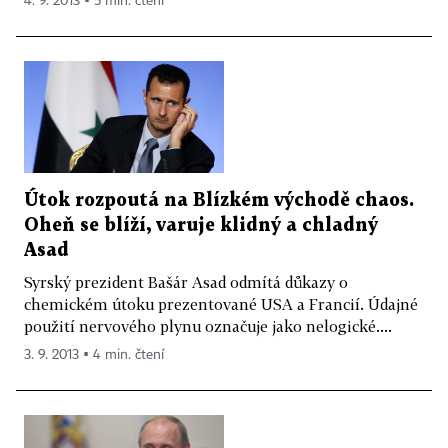
4. 9. 2013 ▪ 5 min. čtení
Útok rozpoutá na Blízkém východě chaos.
Oheň se blíží, varuje klidný a chladný
Asad
Syrský prezident Bašár Asad odmítá důkazy o
chemickém útoku prezentované USA a Francií. Údajné
použití nervového plynu označuje jako nelogické....
3. 9. 2013 ▪ 4 min. čtení