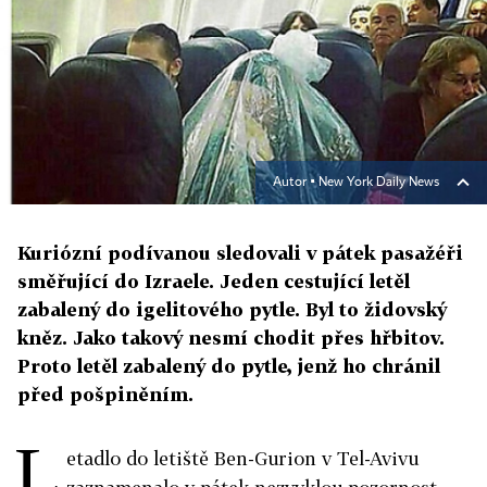
Autor ▪
New York Daily News
Kuriózní podívanou sledovali v pátek pasažéři
směřující do Izraele. Jeden cestující letěl
zabalený do igelitového pytle. Byl to židovský
kněz. Jako takový nesmí chodit přes hřbitov.
Proto letěl zabalený do pytle, jenž ho chránil
před pošpiněním.
L
etadlo do letiště Ben-Gurion v Tel-Avivu