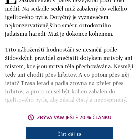
zaznamenalo v pátek nezvyklou pozornost
médií. Na sedadle seděl muž zabalený do velkého
igelitového pytle. Dotyčný je vyznavačem
nejkonzervativnějšího směru ortodoxního
judaismu haredi. Muž je dokonce kohenem.
Tito náboženští hodnostáři se nesmějí podle
židovských pravidel znečistit dotykem mrtvoly ani
místem, kde jsou mrtvá těla přechovávána. Nesmějí
tedy ani chodit přes hřbitov. A co potom přes něj
létat? Trasa letadla padla zrovna na přelet přes
hřbitov, a proto musel být kohen zabalen do
igelitového pytle, aby zůstal čistý a nepošpiněný.
ZBÝVÁ VÁM JEŠTĚ 70 % ČLÁNKU
Číst dál za