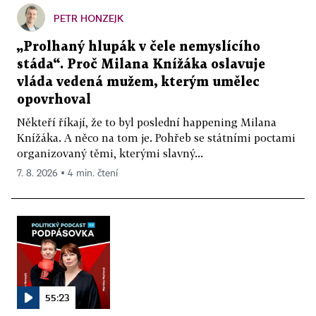
PETR HONZEJK
„Prolhaný hlupák v čele nemyslícího
stáda“. Proč Milana Knížáka oslavuje
vláda vedená mužem, kterým umělec
opovrhoval
Někteří říkají, že to byl poslední happening Milana
Knížáka. A něco na tom je. Pohřeb se státními poctami
organizovaný těmi, kterými slavný...
7. 8. 2026 ▪ 4 min. čtení
55:23