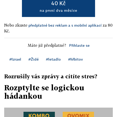
40 Kč
na první dva měsíce
Nebo zkuste
za 80
předplatné bez reklam a s mobilní aplikací
Kč.
Máte již předplatné?
Přihlaste se
#Izrael
#Židé
#letadlo
#hřbitov
Rozrušily vás zprávy a cítíte stres?
Rozptylte se logickou
hádankou