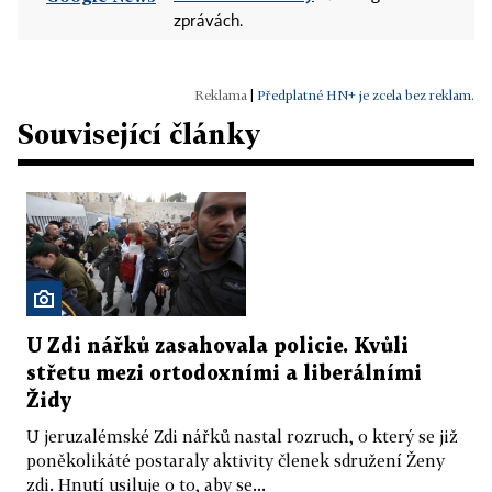
zprávách.
|
Předplatné HN+ je zcela bez reklam.
Související články
U Zdi nářků zasahovala policie. Kvůli
střetu mezi ortodoxními a liberálními
Židy
U jeruzalémské Zdi nářků nastal rozruch, o který se již
poněkolikáté postaraly aktivity členek sdružení Ženy
zdi. Hnutí usiluje o to, aby se...