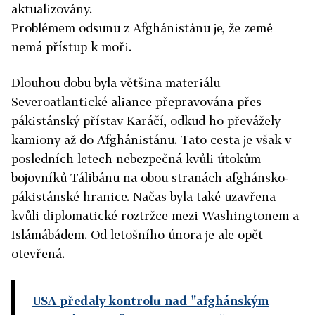
aktualizovány.
Problémem odsunu z Afghánistánu je, že země
nemá přístup k moři.
Dlouhou dobu byla většina materiálu
Severoatlantické aliance přepravována přes
pákistánský přístav Karáčí, odkud ho převážely
kamiony až do Afghánistánu. Tato cesta je však v
posledních letech nebezpečná kvůli útokům
bojovníků Tálibánu na obou stranách afghánsko-
pákistánské hranice. Načas byla také uzavřena
kvůli diplomatické roztržce mezi Washingtonem a
Islámábádem. Od letošního února je ale opět
otevřená.
USA předaly kontrolu nad "afghánským