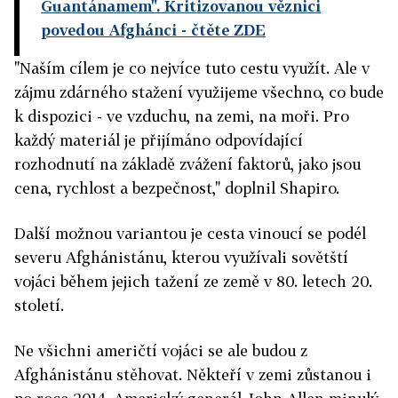
Guantánamem". Kritizovanou věznici
povedou Afghánci
- čtěte ZDE
"Naším cílem je co nejvíce tuto cestu využít. Ale v
zájmu zdárného stažení využijeme všechno, co bude
k dispozici - ve vzduchu, na zemi, na moři. Pro
každý materiál je přijímáno odpovídající
rozhodnutí na základě zvážení faktorů, jako jsou
cena, rychlost a bezpečnost," doplnil Shapiro.
Další možnou variantou je cesta vinoucí se podél
severu Afghánistánu, kterou využívali sovětští
vojáci během jejich tažení ze země v 80. letech 20.
století.
Ne všichni američtí vojáci se ale budou z
Afghánistánu stěhovat. Někteří v zemi zůstanou i