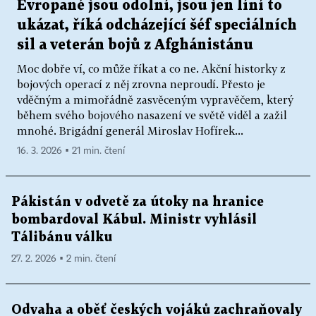
Evropané jsou odolní, jsou jen líní to
ukázat, říká odcházející šéf speciálních
sil a veterán bojů z Afghánistánu
Moc dobře ví, co může říkat a co ne. Akční historky z
bojových operací z něj zrovna neproudí. Přesto je
vděčným a mimořádně zasvěceným vypravěčem, který
během svého bojového nasazení ve světě viděl a zažil
mnohé. Brigádní generál Miroslav Hofírek...
16. 3. 2026 ▪ 21 min. čtení
Pákistán v odvetě za útoky na hranice
bombardoval Kábul. Ministr vyhlásil
Tálibánu válku
27. 2. 2026 ▪ 2 min. čtení
Odvaha a oběť českých vojáků zachraňovaly