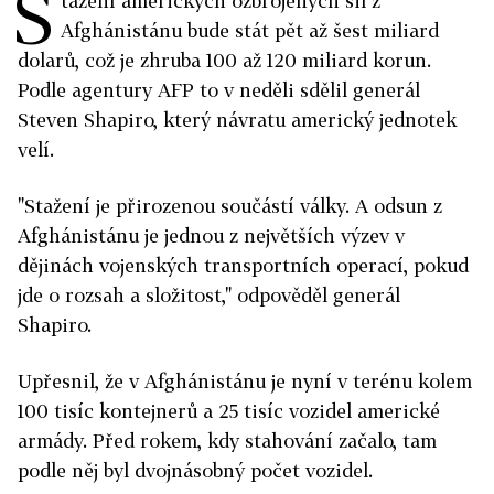
S
tažení amerických ozbrojených sil z
Afghánistánu bude stát pět až šest miliard
dolarů, což je zhruba 100 až 120 miliard korun.
Podle agentury AFP to v neděli sdělil generál
Steven Shapiro, který návratu americký jednotek
velí.
"Stažení je přirozenou součástí války. A odsun z
Afghánistánu je jednou z největších výzev v
dějinách vojenských transportních operací, pokud
jde o rozsah a složitost," odpověděl generál
Shapiro.
Upřesnil, že v Afghánistánu je nyní v terénu kolem
100 tisíc kontejnerů a 25 tisíc vozidel americké
armády. Před rokem, kdy stahování začalo, tam
podle něj byl dvojnásobný počet vozidel.