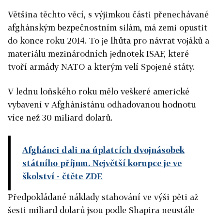
Většina těchto věcí, s výjimkou části přenechávané
afghánským bezpečnostním silám, má zemi opustit
do konce roku 2014. To je lhůta pro návrat vojáků a
materiálu mezinárodních jednotek ISAF, které
tvoří armády NATO a kterým velí Spojené státy.
V lednu loňského roku mělo veškeré americké
vybavení v Afghánistánu odhadovanou hodnotu
více než 30 miliard dolarů.
Afghánci dali na úplatcích dvojnásobek
státního příjmu. Největší korupce je ve
školství
- čtěte ZDE
Předpokládané náklady stahování ve výši pěti až
šesti miliard dolarů jsou podle Shapira neustále