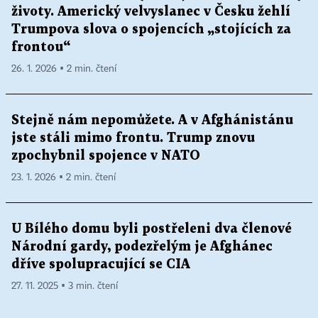
životy. Americký velvyslanec v Česku žehlí
Trumpova slova o spojencích „stojících za
frontou“
26. 1. 2026 ▪ 2 min. čtení
Stejně nám nepomůžete. A v Afghánistánu
jste stáli mimo frontu. Trump znovu
zpochybnil spojence v NATO
23. 1. 2026 ▪ 2 min. čtení
U Bílého domu byli postřeleni dva členové
Národní gardy, podezřelým je Afghánec
dříve spolupracující se CIA
27. 11. 2025 ▪ 3 min. čtení