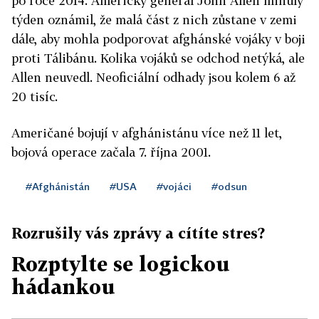
po roce 2014. Americký generál John Allen minulý
týden oznámil, že malá část z nich zůstane v zemi
dále, aby mohla podporovat afghánské vojáky v boji
proti Tálibánu. Kolika vojáků se odchod netýká, ale
Allen neuvedl. Neoficiální odhady jsou kolem 6 až
20 tisíc.
Američané bojují v afghánistánu více než 11 let,
bojová operace začala 7. října 2001.
#Afghánistán
#USA
#vojáci
#odsun
Rozrušily vás zprávy a cítíte stres?
Rozptylte se logickou
hádankou