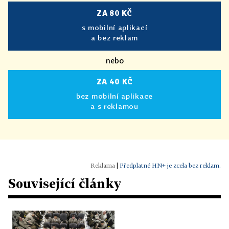
ZA 80 KČ
s mobilní aplikací
a bez reklam
nebo
ZA 40 KČ
bez mobilní aplikace
a s reklamou
|
Předplatné HN+ je zcela bez reklam.
Související články