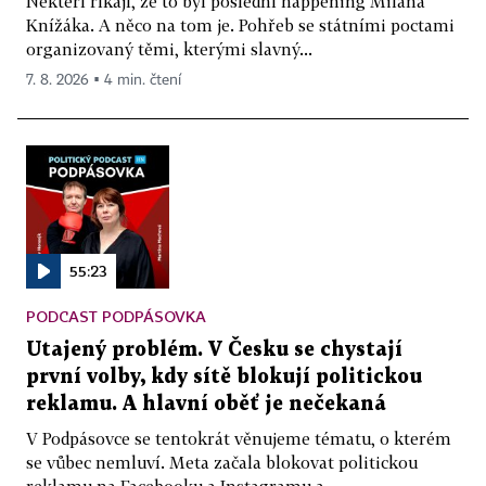
Někteří říkají, že to byl poslední happening Milana
Knížáka. A něco na tom je. Pohřeb se státními poctami
organizovaný těmi, kterými slavný...
7. 8. 2026 ▪ 4 min. čtení
55:23
PODCAST PODPÁSOVKA
Utajený problém. V Česku se chystají
první volby, kdy sítě blokují politickou
reklamu. A hlavní oběť je nečekaná
V Podpásovce se tentokrát věnujeme tématu, o kterém
se vůbec nemluví. Meta začala blokovat politickou