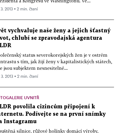
ezidenta a Kongresu ve Washingtonu. Ve...
 3. 2013 ▪ 2 min. čtení
vět vychvaluje naše ženy a jejich šťastný
ivot, chlubí se zpravodajská agentura
LDR
olečenský status severokorejských žen je v ostrém
ntrastu s tím, jak žijí ženy v kapitalistických státech,
e jsou subjektem nesnesitelné...
 3. 2013 ▪ 2 min. čtení
TOGALERIE UVNITŘ
LDR povolila cizincům připojení k
nternetu. Podívejte se na první snímky
a Instagramu
uštěná silnice, růžové holínky domácí výroby,