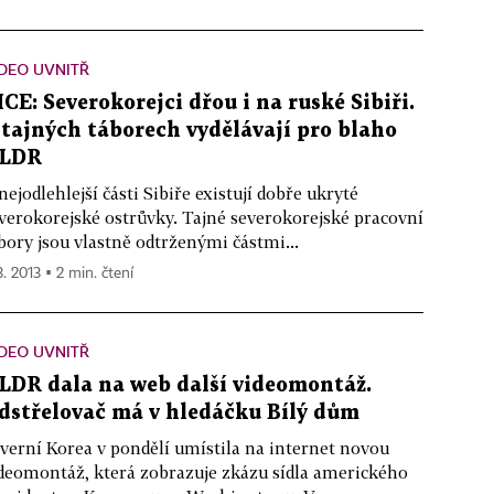
DEO UVNITŘ
ICE: Severokorejci dřou i na ruské Sibiři.
 tajných táborech vydělávají pro blaho
LDR
nejodlehlejší části Sibiře existují dobře ukryté
verokorejské ostrůvky. Tajné severokorejské pracovní
bory jsou vlastně odtrženými částmi...
3. 2013 ▪ 2 min. čtení
DEO UVNITŘ
LDR dala na web další videomontáž.
dstřelovač má v hledáčku Bílý dům
verní Korea v pondělí umístila na internet novou
deomontáž, která zobrazuje zkázu sídla amerického