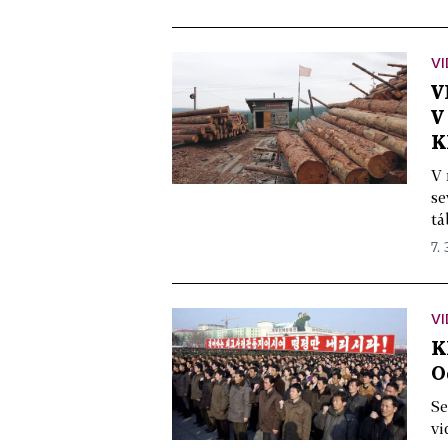
VI
V
V
K
V 
se
tá
7. 
VI
K
O
Se
vi