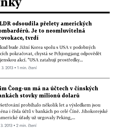
ánky
LDR odsoudila přelety amerických
ombardérů. Je to neomluvitelná
rovokace, tvrdí
kud bude Jižní Korea spolu s USA v podobných
cích pokračovat, chystá se Pchjongjang odpovědět
jenskou akcí. "USA zatahují prostředky...
 3. 2013 ▪ 1 min. čtení
im Čong-un má na účtech v čínských
ankách stovky milionů dolarů
šetřování probíhalo několik let a výsledkem jsou
éna i čísla účtů v bankách po celé Číně. Jihokorejské
americké úřady už urgovaly Peking,...
 3. 2013 ▪ 2 min. čtení