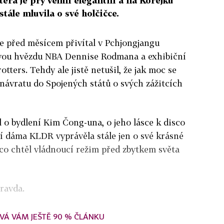
erá je prý velmi elegantní a na Korejku
tále mluvila o své holčičce.
e před měsícem přivítal v Pchjongjangu
ovou hvězdu NBA Dennise Rodmana a exhibiční
tters. Tehdy ale jistě netušil, že jak moc se
návratu do Spojených států o svých zážitcích
 o bydlení Kim Čong-una, o jeho lásce k disco
vní dáma KLDR vyprávěla stále jen o své krásné
, co chtěl vládnoucí režim před zbytkem světa
ravda.
VÁ VÁM JEŠTĚ 90 % ČLÁNKU