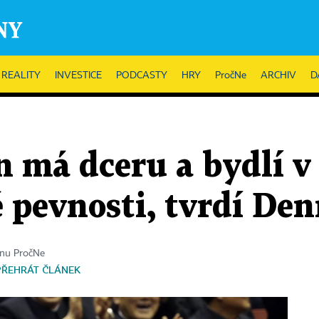
REALITY
INVESTICE
PODCASTY
HRY
PročNe
ARCHIV
D
 má dceru a bydlí v
é pevnosti, tvrdí D
ínu PročNe
PŘEHRÁT ČLÁNEK