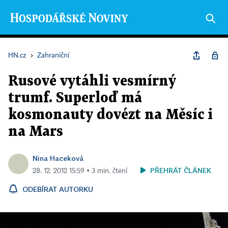
HN.cz
›
Zahraniční
Rusové vytáhli vesmírný
trumf. Superloď má
kosmonauty dovézt na Měsíc i
na Mars
Nina Haceková
PŘEHRÁT ČLÁNEK
28. 12. 2012 15:59 ▪ 3 min. čtení
ODEBÍRAT AUTORKU