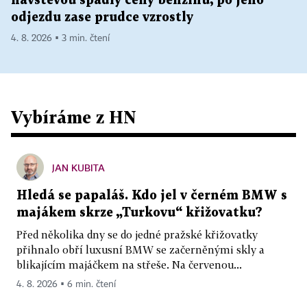
návštěvou spadly ceny benzinu, po jeho
odjezdu zase prudce vzrostly
4. 8. 2026 ▪ 3 min. čtení
Vybíráme z HN
JAN KUBITA
Hledá se papaláš. Kdo jel v černém BMW s
majákem skrze „Turkovu“ křižovatku?
Před několika dny se do jedné pražské křižovatky
přihnalo obří luxusní BMW se začerněnými skly a
blikajícím majáčkem na střeše. Na červenou...
4. 8. 2026 ▪ 6 min. čtení