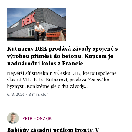
Kutnarův DEK prodává závody spojené s
výrobou příměsí do betonu. Kupcem je
nadnárodní kolos z Francie
Největší síť stavebnin v Česku DEK, kterou společně
vlastní Vít a Petra Kutnarovi, prodává část svého
byznysu. Konkrétně jde o dva závody...
6. 8. 2026 ▪ 3 min. čtení
PETR HONZEJK
Babišův zásadní průlom fronty. V