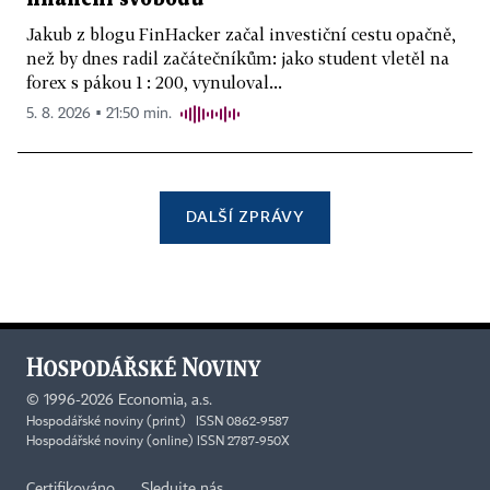
Jakub z blogu FinHacker začal investiční cestu opačně,
než by dnes radil začátečníkům: jako student vletěl na
forex s pákou 1 : 200, vynuloval...
5. 8. 2026 ▪ 21:50 min.
DALŠÍ ZPRÁVY
©
1996-2026
Economia, a.s.
Hospodářské noviny (print) ISSN 0862-9587
Hospodářské noviny (online) ISSN 2787-950X
Certifikováno
Sledujte nás