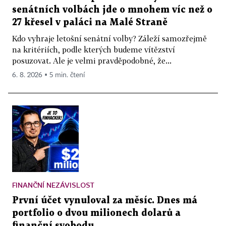
senátních volbách jde o mnohem víc než o
27 křesel v paláci na Malé Straně
Kdo vyhraje letošní senátní volby? Záleží samozřejmě
na kritériích, podle kterých budeme vítězství
posuzovat. Ale je velmi pravděpodobné, že...
6. 8. 2026 ▪ 5 min. čtení
FINANČNÍ NEZÁVISLOST
První účet vynuloval za měsíc. Dnes má
portfolio o dvou milionech dolarů a
finanční svobodu