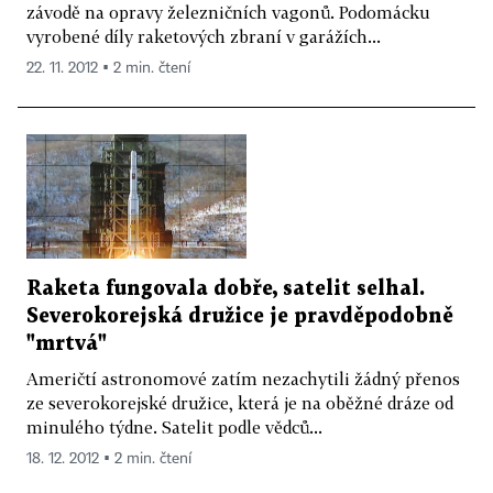
závodě na opravy železničních vagonů. Podomácku
vyrobené díly raketových zbraní v garážích...
22. 11. 2012 ▪ 2 min. čtení
Raketa fungovala dobře, satelit selhal.
Severokorejská družice je pravděpodobně
"mrtvá"
Američtí astronomové zatím nezachytili žádný přenos
ze severokorejské družice, která je na oběžné dráze od
minulého týdne. Satelit podle vědců...
18. 12. 2012 ▪ 2 min. čtení