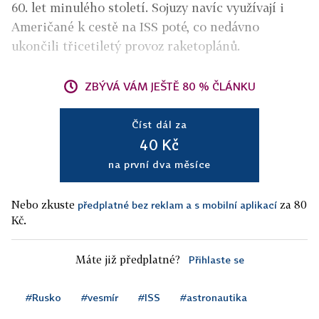
60. let minulého století. Sojuzy navíc využívají i
Američané k cestě na ISS poté, co nedávno
ukončili třicetiletý provoz raketoplánů.
ZBÝVÁ VÁM JEŠTĚ 80 % ČLÁNKU
Číst dál za
40 Kč
na první dva měsíce
Nebo zkuste
za 80
předplatné bez reklam a s mobilní aplikací
Kč.
Máte již předplatné?
Přihlaste se
#Rusko
#vesmír
#ISS
#astronautika