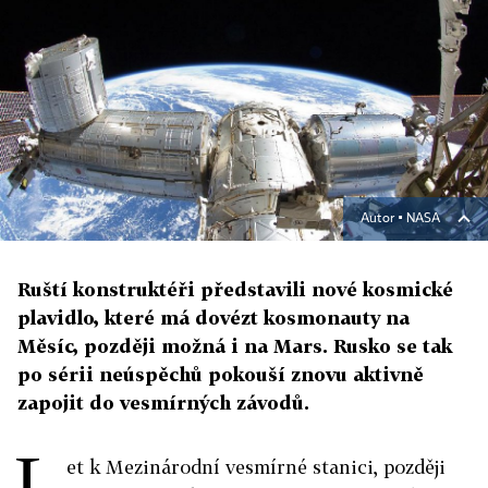
Autor ▪
NASA
Ruští konstruktéři představili nové kosmické
plavidlo, které má dovézt kosmonauty na
Měsíc, později možná i na Mars. Rusko se tak
po sérii neúspěchů pokouší znovu aktivně
zapojit do vesmírných závodů.
L
et k Mezinárodní vesmírné stanici, později