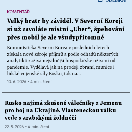
ODEBÍRAT
KOMENTÁŘ
Velký bratr by záviděl. V Severní Koreji
si už zavoláte místní „Uber“, špehování
přes mobil je ale všudypřítomné
Komunistická Severní Korea v posledních letech
získala nové zdroje příjmů a podle odhadů některých
analytiků zažívá nejsilnější hospodářské oživení od
pandemie. Vydělává jak na prodeji zbraní, munice i
lidské vojenské síly Rusku, tak na...
10. 6. 2026 ▪ 4 min. čtení
Rusko najímá zkušené válečníky z Jemenu
pro boj na Ukrajině. Vlasteneckou válku
vede s arabskými žoldnéři
22. 5. 2026 ▪ 4 min. čtení