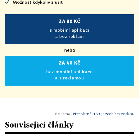
Možnost kdykoliv zrušit
ZA 80 KČ
s mobilní aplikací
a bez reklam
nebo
ZA 40 KČ
bez mobilní aplikace
a s reklamou
|
Předplatné HN+ je zcela bez reklam.
Související články