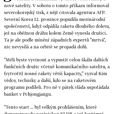
nové satelity. V sobotu o tomto příkazu informoval
severokorejský tisk, z nějž citovala agentura AFP.
Severní Korea 12. prosince popudila mezinárodní
společenství, když odpálila raketu dlouhého doletu,
jež na oběžnou dráhu kolem Země vynesla družici.
Ta je ale podle mínění západních expertů "mrtvá",
nic nevysílá a na orbitě se propadá dolů.
"Měli byste vyvinout a vypustit celou škálu dalších
funkčních družic včetně komunikačního satelitu, a
(vytvořit) nosné rakety větší kapacity," vyzval Kim
vědce, techniky a další, kdo se na raketovém
programu podíleli. Pro ně v pátek vláda uspořádala
banket v Pchjongjangu.
"Tento start ... byl velkým prohlášením, které
demonstrovalo nezávislost KLDR a její legitimní