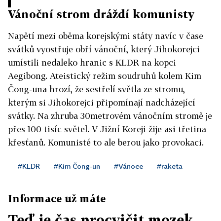
Vánoční strom dráždí komunisty
Napětí mezi oběma korejskými státy navíc v čase
svátků vyostřuje obří vánoční, který Jihokorejci
umístili nedaleko hranic s KLDR na kopci
Aegibong. Ateistický režim soudruhů kolem Kim
Čong-una hrozí, že sestřelí světla ze stromu,
kterým si Jihokorejci připomínají nadcházející
svátky. Na zhruba 30metrovém vánočním stromě je
přes 100 tisíc světel. V Jižní Koreji žije asi třetina
křesťanů. Komunisté to ale berou jako provokaci.
#KLDR
#Kim Čong-un
#Vánoce
#raketa
Informace už máte
Teď je čas procvičit mozek