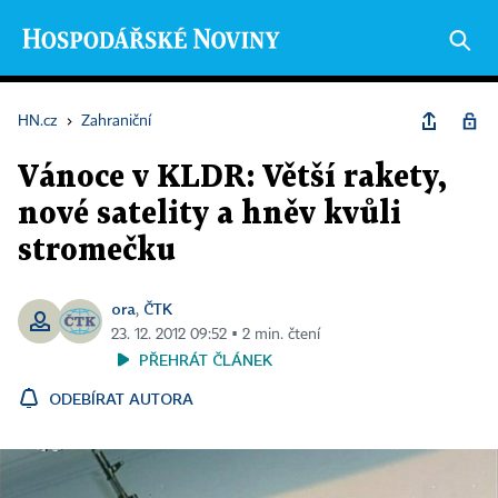
HN.cz
›
Zahraniční
Vánoce v KLDR: Větší rakety,
nové satelity a hněv kvůli
stromečku
ora
ČTK
,
23. 12. 2012 09:52 ▪ 2 min. čtení
PŘEHRÁT ČLÁNEK
ODEBÍRAT AUTORA