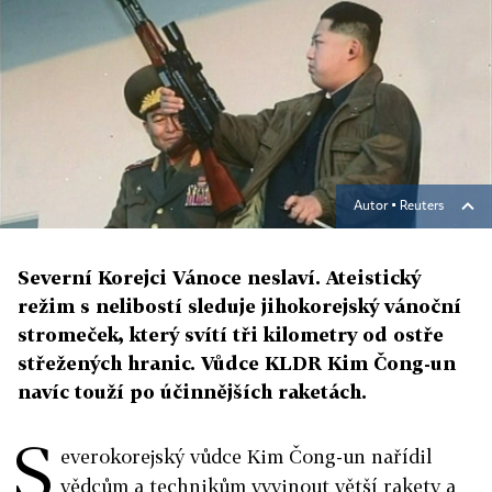
Autor ▪
Reuters
Severní Korejci Vánoce neslaví. Ateistický
režim s nelibostí sleduje jihokorejský vánoční
stromeček, který svítí tři kilometry od ostře
střežených hranic. Vůdce KLDR Kim Čong-un
navíc touží po účinnějších raketách.
S
everokorejský vůdce Kim Čong-un nařídil
vědcům a technikům vyvinout větší rakety a