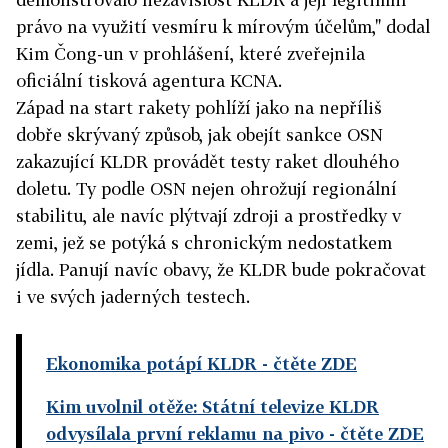
právo na využití vesmíru k mírovým účelům," dodal
Kim Čong-un v prohlášení, které zveřejnila
oficiální tisková agentura KCNA.
Západ na start rakety pohlíží jako na nepříliš
dobře skrývaný způsob, jak obejít sankce OSN
zakazující KLDR provádět testy raket dlouhého
doletu. Ty podle OSN nejen ohrožují regionální
stabilitu, ale navíc plýtvají zdroji a prostředky v
zemi, jež se potýká s chronickým nedostatkem
jídla. Panují navíc obavy, že KLDR bude pokračovat
i ve svých jaderných testech.
Ekonomika potápí KLDR
- čtěte ZDE
Kim uvolnil otěže: Státní televize KLDR
odvysílala první reklamu na pivo
- čtěte ZDE