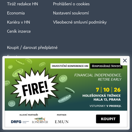
Tiráž redakce HN
Prohlášení o cookies
Economia
Nastavení soukromí
Kariéra v HN
Všeobecné smluvní podmínky
Ceník inzerce
Koupit / darovat předplatné
Eventy
×
Newslettery
RSS kanály
Autorská práva vykonává vydavatel. Bez písemného svolení vydavatele je
zakázáno jakékoli užití částí nebo celku díla, zejména rozmnožování a šíření
jakýmkoli způsobem, mechanickým nebo elektronickým, v českém nebo
jiném jazyce. Bez souhlasu vydavatele je zakázáno též rozmnožování
obsahu pro účely automatizované analýzy textů nebo dat
podle ustanovení § 39c autorského zákona.