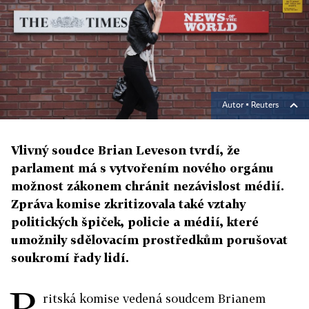
Autor ▪
Reuters
Vlivný soudce Brian Leveson tvrdí, že
parlament má s vytvořením nového orgánu
možnost zákonem chránit nezávislost médií.
Zpráva komise zkritizovala také vztahy
politických špiček, policie a médií, které
umožnily sdělovacím prostředkům porušovat
soukromí řady lidí.
B
ritská komise vedená soudcem Brianem