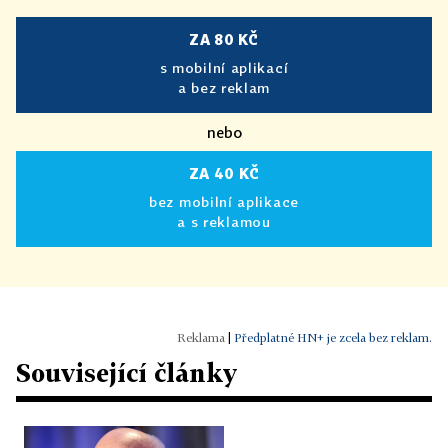
ZA 80 KČ
s mobilní aplikací
a bez reklam
nebo
ZA 40 KČ
bez mobilní aplikace
a s reklamou
|
Předplatné HN+ je zcela bez reklam.
Související články