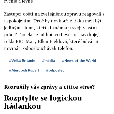
rychle a levně.
Zástupci obětí na zveřejněnou zprávu reagovali s
uspokojením. "Proč by novináři z tisku měli být
jedinými lidmi, kteří si známkují svoji vlastní
práci? Docela se mi líbí, co Leveson navrhuje,"
řekla BBC Mary Ellen Fieldová, které bulvární
novináři odposlouchávali telefon.
#Velká Británie
#média
#News of the World
#Murdoch Rupert
#odposlech
Rozrušily vás zprávy a cítíte stres?
Rozptylte se logickou
hádankou