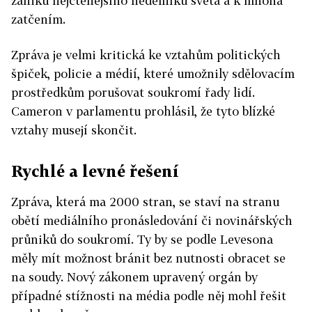
zániku nejčtenějšího nedělníku světa a k mnoha
zatčením.
Zpráva je velmi kritická ke vztahům politických
špiček, policie a médií, které umožnily sdělovacím
prostředkům porušovat soukromí řady lidí.
Cameron v parlamentu prohlásil, že tyto blízké
vztahy musejí skončit.
Rychlé a levné řešení
Zpráva, která ma 2000 stran, se staví na stranu
obětí mediálního pronásledování či novinářských
průniků do soukromí. Ty by se podle Levesona
měly mít možnost bránit bez nutnosti obracet se
na soudy. Nový zákonem upravený orgán by
případné stížnosti na média podle něj mohl řešit