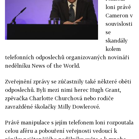
loni právě
Cameron v
souvislosti
se
skandály
kolem
telefonních odposlechů organizovaných novináři
nedělníku News of the World.
Zveřejnění zprávy se zúčastnily také některé oběti
odposlechů. Byli mezi nimi herec Hugh Grant,
zpěvačka Charlotte Churchová nebo rodiče
zavražděné školačky Milly Dowlerové.
Právě manipulace s jejím telefonem loni rozpoutala
celou aféru a pobouření veřejnosti vedoucí k