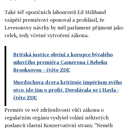
Také šéf opozičních labouristů Ed Miliband
vzápětí premiérovi oponoval a prohlásil, že
Levesonovy návrhy by měl parlament přijmout jako
celek, tedy včetně vytvoření zákona.
Britská justice obviní z korupce bývalého
mluvčího premiéra Camerona i Rebeku
Brooksovou
- čtěte ZDE
Murdochova dcera kritizuje impérium svého
otce, jde jim o profit. Dovolávala se i Havla
-
čtěte ZDE
Premiér ve své zdrženlivosti vůči zákonu o
regulačním orgánu vyslyšel volání některých
poslanců vlastní Konzervativní strany. "Neměli