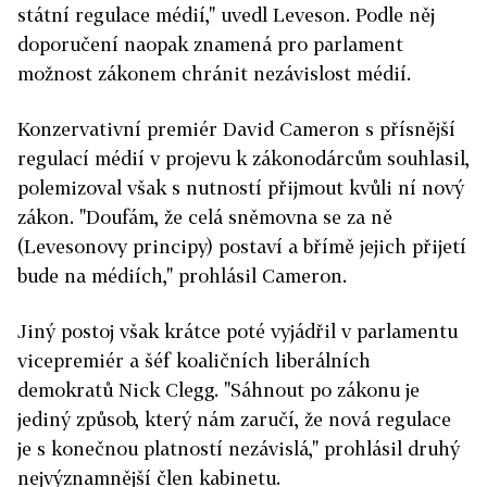
státní regulace médií," uvedl Leveson. Podle něj
doporučení naopak znamená pro parlament
možnost zákonem chránit nezávislost médií.
Konzervativní premiér David Cameron s přísnější
regulací médií v projevu k zákonodárcům souhlasil,
polemizoval však s nutností přijmout kvůli ní nový
zákon. "Doufám, že celá sněmovna se za ně
(Levesonovy principy) postaví a břímě jejich přijetí
bude na médiích," prohlásil Cameron.
Jiný postoj však krátce poté vyjádřil v parlamentu
vicepremiér a šéf koaličních liberálních
demokratů Nick Clegg. "Sáhnout po zákonu je
jediný způsob, který nám zaručí, že nová regulace
je s konečnou platností nezávislá," prohlásil druhý
nejvýznamnější člen kabinetu.