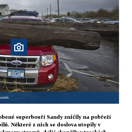
euters
sobené superbouří Sandy zničily na pobřeží
ů. Některé z nich se doslova utopily v