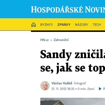
ZPRÁVY
HOME
BYZNYS
NÁZORY
TECH
HN.cz
›
Zahraniční
Sandy zničila
se, jak se to
Václav Vašků
fotograf
21. 11. 2012 18:35 ▪ 0 min. čtení