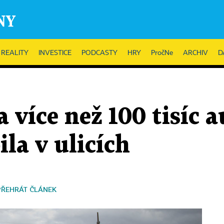
REALITY
INVESTICE
PODCASTY
HRY
PročNe
ARCHIV
D
 více než 100 tisíc a
pila v ulicích
PŘEHRÁT ČLÁNEK