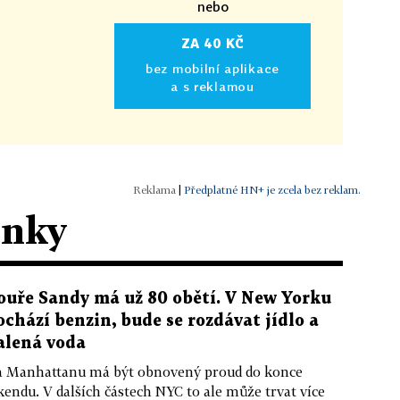
nebo
ZA 40 KČ
bez mobilní aplikace
a s reklamou
|
Předplatné HN+ je zcela bez reklam.
ánky
ouře Sandy má už 80 obětí. V New Yorku
ochází benzin, bude se rozdávat jídlo a
alená voda
 Manhattanu má být obnovený proud do konce
kendu. V dalších částech NYC to ale může trvat více