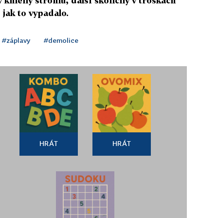
ly kmeny stromů, další skončily v troskách
 jak to vypadalo.
#záplavy
#demolice
HRÁT
HRÁT