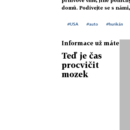
přílivové vlně, jiné poniči
domů. Podívejte se s námi,
#USA
#auto
#hurikán
Informace už máte
Teď je čas
procvičit
mozek