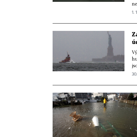
ne
1. 
Z
ú
Vý
hu
js
30.