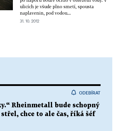
ulicích je všude plno smetí, spousta
naplavenin, pod vodou...
31. 10. 2012
ODEBÍRAT
oky.“ Rheinmetall bude schopný
třel, chce to ale čas, říká šéf