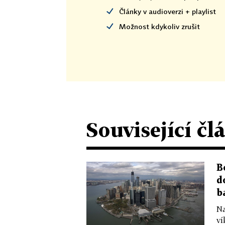
Články v audioverzi + playlist
Možnost kdykoliv zrušit
Související čl
B
d
b
Na
ví