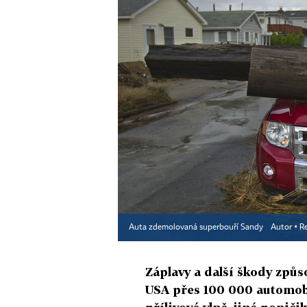
Auta zdemolovaná superbouří Sandy
Autor ▪
R
Záplavy a další škody způ
USA přes 100 000 automobil