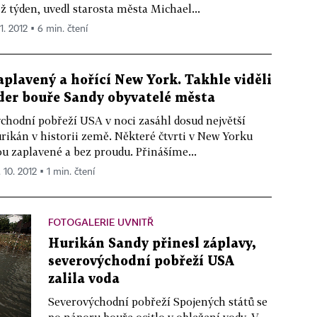
ž týden, uvedl starosta města Michael...
11. 2012 ▪ 6 min. čtení
aplavený a hořící New York. Takhle viděli
der bouře Sandy obyvatelé města
chodní pobřeží USA v noci zasáhl dosud největší
rikán v historii země. Některé čtvrti v New Yorku
ou zaplavené a bez proudu. Přinášíme...
 10. 2012 ▪ 1 min. čtení
FOTOGALERIE UVNITŘ
Hurikán Sandy přinesl záplavy,
severovýchodní pobřeží USA
zalila voda
Severovýchodní pobřeží Spojených států se
po náporu bouře ocitlo v obležení vody. V