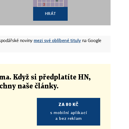
HRÁT
mezi své oblíbené tituly
ospodářské noviny
na Google
ma. Když si předplatíte HN,
echny naše články
.
ZA 80 KČ
s mobilní aplikací
a bez reklam