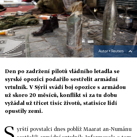
Autor ▪
Reuters
Den po zadržení pilotů vládního letadla se
syrské opozici podařilo sestřelit armádní
vrtulník. V Sýrii svádí boj opozice s armádou
už skoro 20 měsíců, konflikt si za tu dobu
vyžádal už třicet tisíc životů, statisíce lidí
opustily zemi.
S
yrští povstalci dnes poblíž Maarat an-Numánu