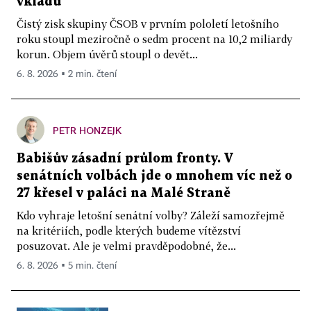
vkladů
Čistý zisk skupiny ČSOB v prvním pololetí letošního
roku stoupl meziročně o sedm procent na 10,2 miliardy
korun. Objem úvěrů stoupl o devět...
6. 8. 2026 ▪ 2 min. čtení
PETR HONZEJK
Babišův zásadní průlom fronty. V
senátních volbách jde o mnohem víc než o
27 křesel v paláci na Malé Straně
Kdo vyhraje letošní senátní volby? Záleží samozřejmě
na kritériích, podle kterých budeme vítězství
posuzovat. Ale je velmi pravděpodobné, že...
6. 8. 2026 ▪ 5 min. čtení