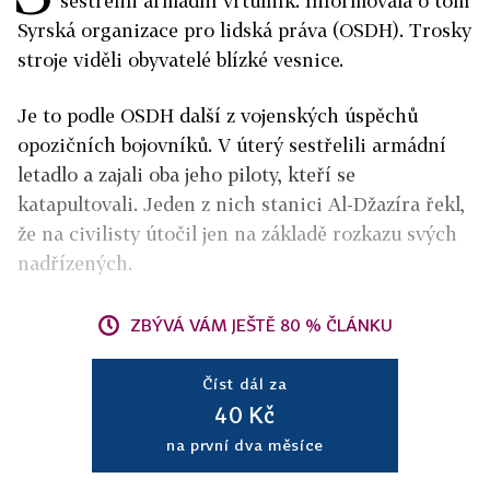
sestřelili armádní vrtulník. Informovala o tom
Syrská organizace pro lidská práva (OSDH). Trosky
stroje viděli obyvatelé blízké vesnice.
Je to podle OSDH další z vojenských úspěchů
opozičních bojovníků. V úterý sestřelili armádní
letadlo a zajali oba jeho piloty, kteří se
katapultovali. Jeden z nich stanici Al-Džazíra řekl,
že na civilisty útočil jen na základě rozkazu svých
nadřízených.
ZBÝVÁ VÁM JEŠTĚ 80 % ČLÁNKU
Číst dál za
40 Kč
na první dva měsíce