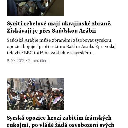
Syrští rebelové mají ukrajinské zbraně.
Získávají je přes Saúdskou Arábii
Saúdská Arábie může zbraněmi zásobovat syrskou
opozici bojující proti režimu Bašára Asada. Zpravodaj
televize BBC totiž na základně v syrském...
9. 10. 2012 ▪ 2 min. čtení
Syrská opozice hrozí zabitím íránských
rukojmí, po vládě žádá osvobození svých