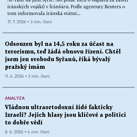
íránských vojáků v Íránšáru. Podle agentury Reuters o
tom informovala íránská státní...
17. 7. 2026 ▪ 3 min. čtení
Odsouzen byl na 14,5 roku za účast na
terorismu, teď žádá obnovu řízení. Chtěl
jsem jen svobodu Syřanů, říká bývalý
pražský imám
11. 6. 2026 ▪ 3 min. čtení
ANALÝZA
Vládnou ultraortodoxní židé fakticky
Izraeli? Jejich hlasy jsou klíčové a politici
to dobře vědí
8. 6. 2026 ▪ 4 min. čtení