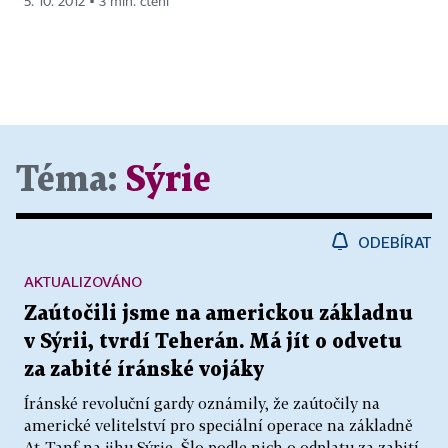
5. 10. 2012 ▪ 3 min. čtení
Téma:
Sýrie
ODEBÍRAT
AKTUALIZOVÁNO
Zaútočili jsme na americkou základnu
v Sýrii, tvrdí Teherán. Má jít o odvetu
za zabité íránské vojáky
Íránské revoluční gardy oznámily, že zaútočily na
americké velitelství pro speciální operace na základně
At-Tanf na jihu Sýrie. Šlo podle nich o odplatu za zabití