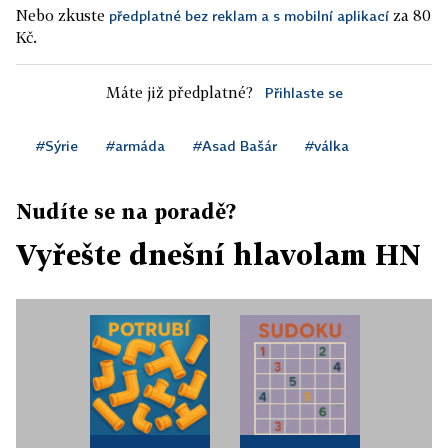
Nebo zkuste
za 80
předplatné bez reklam a s mobilní aplikací
Kč.
Máte již předplatné?
Přihlaste se
#Sýrie
#armáda
#Asad Bašár
#válka
Nudíte se na poradě?
Vyřešte dnešní hlavolam HN