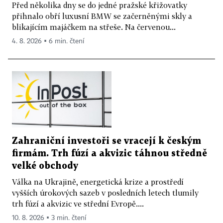
Před několika dny se do jedné pražské křižovatky
přihnalo obří luxusní BMW se začerněnými skly a
blikajícím majáčkem na střeše. Na červenou...
4. 8. 2026 ▪ 6 min. čtení
Zahraniční investoři se vracejí k českým
firmám. Trh fúzí a akvizic táhnou středně
velké obchody
Válka na Ukrajině, energetická krize a prostředí
vyšších úrokových sazeb v posledních letech tlumily
trh fúzí a akvizic ve střední Evropě....
10. 8. 2026 ▪ 3 min. čtení