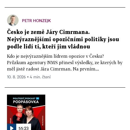
PETR HONZEJK
Česko je země Járy Cimrmana.
Nejvýraznějšími opozičními politiky jsou
podle lidí ti, kteří jim vládnou
Kdo je nejvýraznějším lídrem opozice v Česku?
Průzkum agentury NMS přinesl výsledky, ze kterých by
měl jistě radost Jára Cimrman. Na prvním...
10. 8. 2026 ▪ 4 min. čtení
55:23