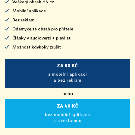
Veškerý obsah HN.cz
Mobilní aplikace
Bez reklam
Odemykejte obsah pro přátele
Články v audioverzi + playlist
Možnost kdykoliv zrušit
ZA 80 KČ
s mobilní aplikací
a bez reklam
nebo
ZA 40 KČ
bez mobilní aplikace
a s reklamou