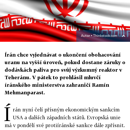
Autor ▪
Thinkstock.com
Írán chce vyjednávat o ukončení obohacování
uranu na vyšší úroveň, pokud dostane záruky o
dodávkách paliva pro svůj výzkumný reaktor v
Teheránu. V pátek to prohlásil mluvčí
íránského ministerstva zahraničí Ramín
Mehmanparast.
Í
rán nyní čelí přísným ekonomickým sankcím
USA a dalších západních států. Evropská unie
má v pondělí své protiíránské sankce dále zpřísnit.