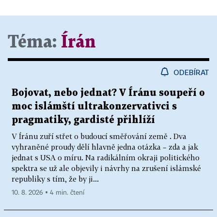
Téma:
Írán
ODEBÍRAT
Bojovat, nebo jednat? V Íránu soupeří o
moc islámští ultrakonzervativci s
pragmatiky, gardisté přihlíží
V Íránu zuří střet o budoucí směřování země . Dva
vyhraněné proudy dělí hlavně jedna otázka – zda a jak
jednat s USA o míru. Na radikálním okraji politického
spektra se už ale objevily i návrhy na zrušení islámské
republiky s tím, že by ji...
10. 8. 2026 ▪ 4 min. čtení