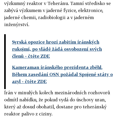
výzkumný reaktor v Teheránu. Tamní středisko se
zabývá výzkumem v jaderné fyzice, elektronice,
jaderné chemii, radiobiologii a v jaderném
inženýrství.
Syrská opozice hrozí zabitím íránských
rukojmí, po vládě žádá osvobození svých
členů
- čtěte ZDE
Kameraman íránského prezidenta zběhl.
Během zasedání OSN požádal Spojené státy o
azyl
- čtěte ZDE
Írán v minulých kolech mezinárodních rozhovorů
odmítl nabídku, že pokud vydá do úschovy uran,
který až dosud obohatil, dostane pro teheránský
reaktor palivo z ciziny.