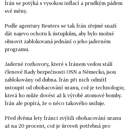
Írán se potýká s vysokou inflací a prudkým pádem
své měny.
Podle agentury Reuters se tak Írán zřejmě snaží
dát najevo ochotu k ústupkům, aby bylo možné
obnovit zablokovaná jednání o jeho jaderném
programu.
Jaderné rozhovory, které s Íránem vedou stálí
členové Rady bezpečnosti OSN a Německo, jsou
zablokovány od dubna. Írán při nich odmítl
ustoupit od obohacování uranu, což je technologie,
která ho může dovést až k výrobě atomové bomby.
Írán ale popírá, že o něco takového usiluje.
Před dvěma lety Íránci zvýšili obohacování uranu
až na 20 procent, což je úroveň potřebná pro