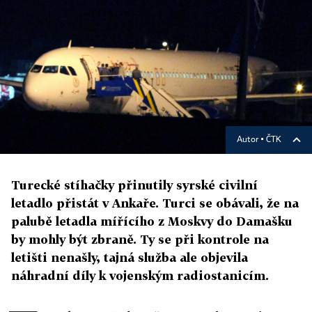
Autor ▪
ČTK
Turecké stíhačky přinutily syrské civilní
letadlo přistát v Ankaře. Turci se obávali, že na
palubě letadla mířícího z Moskvy do Damašku
by mohly být zbraně. Ty se při kontrole na
letišti nenašly, tajná služba ale objevila
náhradní díly k vojenským radiostanicím.