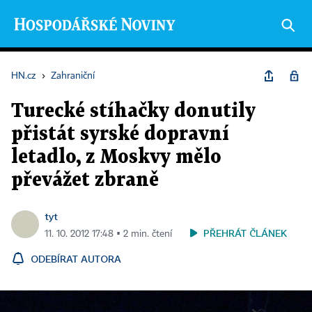
HN.cz
›
Zahraniční
Turecké stíhačky donutily
přistát syrské dopravní
letadlo, z Moskvy mělo
převážet zbraně
tyt
PŘEHRÁT ČLÁNEK
11. 10. 2012 17:48 ▪ 2 min. čtení
ODEBÍRAT AUTORA