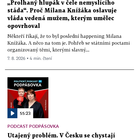
„Prolhaný hlupák v čele nemyslícího
stáda“. Proč Milana Knížáka oslavuje
vláda vedená mužem, kterým umělec
opovrhoval
Někteří říkají, že to byl poslední happening Milana
Knížáka. A něco na tom je. Pohřeb se státními poctami
organizovaný těmi, kterými slavný...
7. 8. 2026 ▪ 4 min. čtení
55:23
PODCAST PODPÁSOVKA
Utajený problém. V Česku se chystají