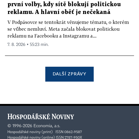
první volby, kdy sítě blokují politickou
reklamu. A hlavní oběť je nečekaná
V Podpásovce se tentokrát věnujeme tématu, o kterém
se vůbec nemluví. Meta začala blokovat politickou
reklamu na Facebooku a Instagramu a...
7. 8. 2026 ▪ 55:23 min.
DALŠÍ ZPRÁVY
©
1996-2026
Economia, a.s.
Hospodářské noviny (print) ISSN 0862-9587
Hospodářské noviny (online) ISSN 2787-950X