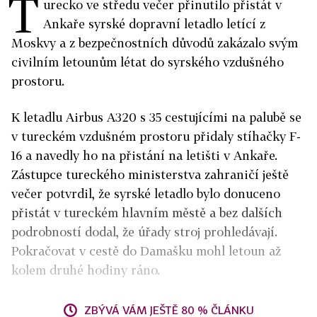
T
urecko ve středu večer přinutilo přistát v
Ankaře syrské dopravní letadlo letící z
Moskvy a z bezpečnostních důvodů zakázalo svým
civilním letounům létat do syrského vzdušného
prostoru.
K letadlu Airbus A320 s 35 cestujícími na palubě se
v tureckém vzdušném prostoru přidaly stíhačky F-
16 a navedly ho na přistání na letišti v Ankaře.
Zástupce tureckého ministerstva zahraničí ještě
večer potvrdil, že syrské letadlo bylo donuceno
přistát v tureckém hlavním městě a bez dalších
podrobností dodal, že úřady stroj prohledávají.
Pokračovat v cestě do Damašku mohl letoun až
kolem druhé hodiny ráno.
ZBÝVÁ VÁM JEŠTĚ 80 % ČLÁNKU