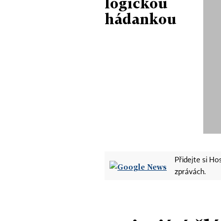
logickou
hádankou
Přidejte si H
zprávách.