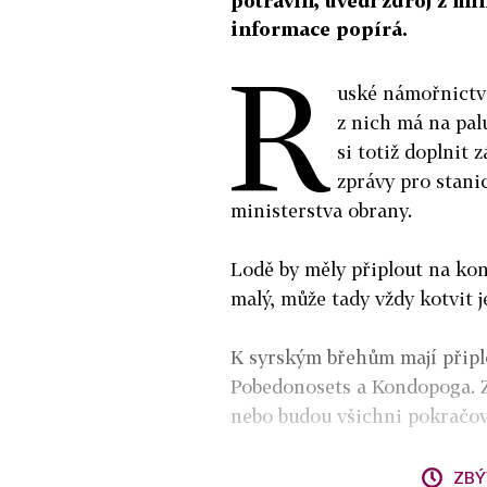
potravin, uvedl zdroj z mi
informace popírá.
R
uské námořnictvo
z nich má na pal
si totiž doplnit 
zprávy pro stani
ministerstva obrany.
Lodě by měly připlout na konci
malý, může tady vždy kotvit j
K syrským břehům mají připlo
Pobedonosets a Kondopoga. Z
nebo budou všichni pokračova
ZBÝ