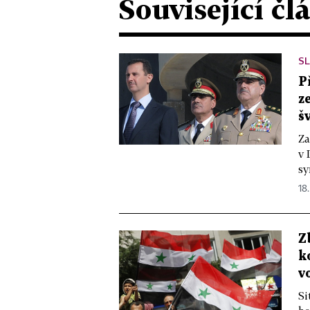
Související čl
S
P
z
š
Za
v 
sy
18.
Z
k
v
Si