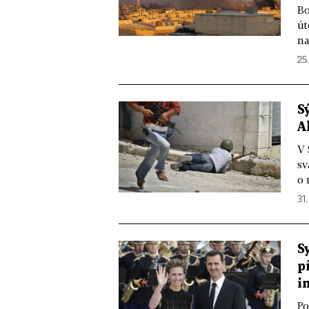
Bo
út
na
25.
S
A
V 
sv
o 
31.
S
p
i
Po