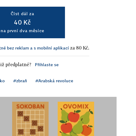
Číst dál za
40 Kč
na první dva měsíce
za 80 Kč.
tné bez reklam a s mobilní aplikací
iž předplatné?
Přihlaste se
ko
#zbraň
#Arabská revoluce