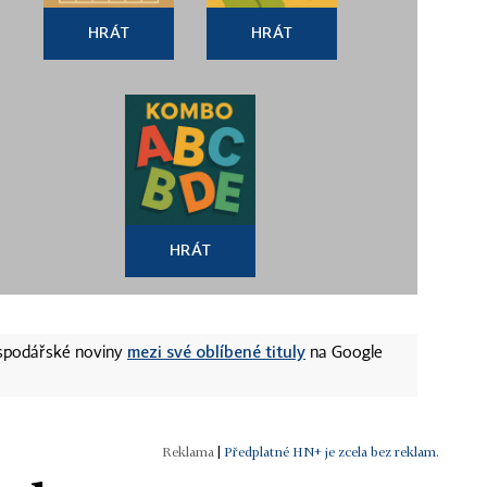
HRÁT
HRÁT
HRÁT
mezi své oblíbené tituly
ospodářské noviny
na Google
|
Předplatné HN+ je zcela bez reklam.