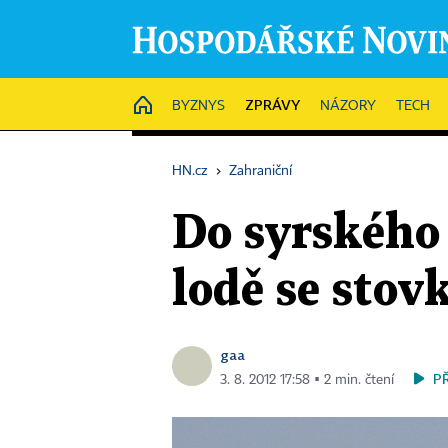
ZPRÁVY
HOME
BYZNYS
NÁZORY
TECH
HN.cz
›
Zahraniční
Do syrského 
lodě se sto
gaa
P
3. 8. 2012 17:58 ▪ 2 min. čtení