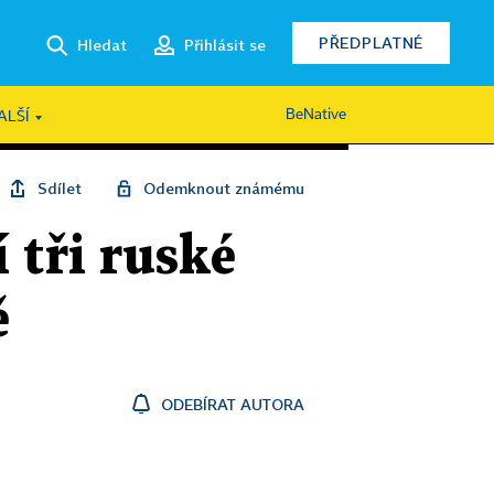
PŘEDPLATNÉ
Hledat
Přihlásit se
BeNative
ALŠÍ
Sdílet
Odemknout známému
 tři ruské
ě
ODEBÍRAT AUTORA