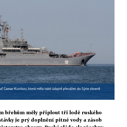
loď Caesar Kunikov, která měla také údajně převážet do Sýrie zbraně
ým břehům měly připlout tři lodě ruského
ávky je prý doplnění pitné vody a zásob