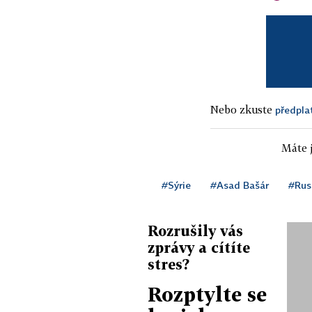
Nebo zkuste
předpla
Máte j
#Sýrie
#Asad Bašár
#Rus
Rozrušily vás
zprávy a cítíte
stres?
Rozptylte se