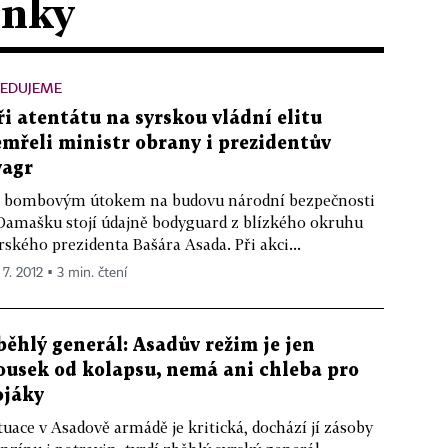
ánky
LEDUJEME
ři atentátu na syrskou vládní elitu
emřeli ministr obrany i prezidentův
vagr
 bombovým útokem na budovu národní bezpečnosti
Damašku stojí údajně bodyguard z blízkého okruhu
rského prezidenta Bašára Asada. Při akci...
 7. 2012 ▪ 3 min. čtení
běhlý generál: Asadův režim je jen
ousek od kolapsu, nemá ani chleba pro
ojáky
tuace v Asadově armádě je kritická, dochází jí zásoby