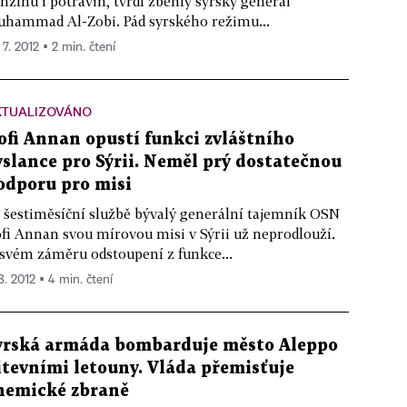
nzínu i potravin, tvrdí zběhlý syrský generál
hammad Al-Zobi. Pád syrského režimu...
 7. 2012 ▪ 2 min. čtení
KTUALIZOVÁNO
ofi Annan opustí funkci zvláštního
yslance pro Sýrii. Neměl prý dostatečnou
odporu pro misi
 šestiměsíční službě bývalý generální tajemník OSN
fi Annan svou mírovou misi v Sýrii už neprodlouží.
svém záměru odstoupení z funkce...
8. 2012 ▪ 4 min. čtení
yrská armáda bombarduje město Aleppo
itevními letouny. Vláda přemisťuje
hemické zbraně