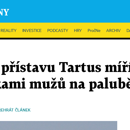
REALITY
INVESTICE
PODCASTY
HRY
PročNe
ARCHIV
D
přístavu Tartus míří
vkami mužů na palub
ŘEHRÁT ČLÁNEK