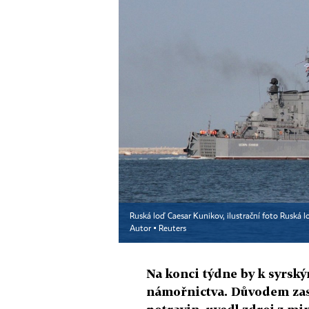
Ruská loď Caesar Kunikov, ilustrační foto Ruská 
Autor ▪
Reuters
Na konci týdne by k syrsk
námořnictva. Důvodem zast