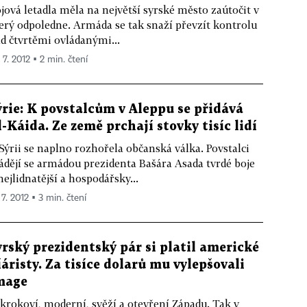
jová letadla měla na největší syrské město zaútočit v
erý odpoledne. Armáda se tak snaží převzít kontrolu
d čtvrtěmi ovládanými...
 7. 2012 ▪ 2 min. čtení
ýrie: K povstalcům v Aleppu se přidává
l-Káida. Ze země prchají stovky tisíc lidí
Sýrii se naplno rozhořela občanská válka. Povstalci
ádějí se armádou prezidenta Bašára Asada tvrdé boje
nejlidnatější a hospodářsky...
 7. 2012 ▪ 3 min. čtení
yrský prezidentský pár si platil americké
íáristy. Za tisíce dolarů mu vylepšovali
mage
krokoví, moderní, svěží a otevření Západu. Tak v