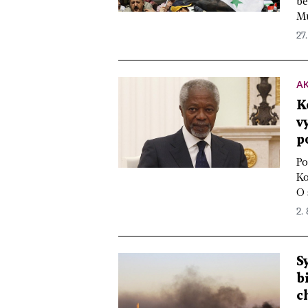
be
Mu
27.
A
K
v
p
Po
Ko
O 
2. 
S
b
c