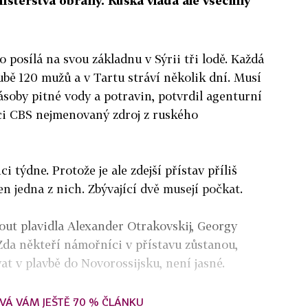
nisterstva obrany. Ruská vláda ale všechny
 posílá na svou základnu v Sýrii tři lodě. Každá
ubě 120 mužů a v Tartu stráví několik dní. Musí
zásoby pitné vody a potravin, potvrdil agenturní
ci CBS nejmenovaný zdroj z ruského
 týdne. Protože je ale zdejší přístav příliš
en jedna z nich. Zbývající dvě musejí počkat.
ut plavidla Alexander Otrakovskij, Georgy
da někteří námořníci v přístavu zůstanou,
t v plavbě do Novorossijsku, není jasné.
VÁ VÁM JEŠTĚ 70 % ČLÁNKU