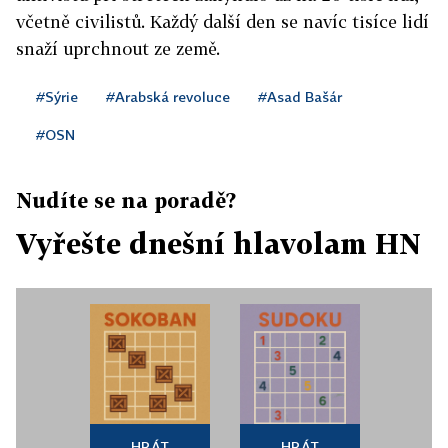
včetně civilistů. Každý další den se navíc tisíce lidí
snaží uprchnout ze země.
#Sýrie
#Arabská revoluce
#Asad Bašár
#OSN
Nudíte se na poradě?
Vyřešte dnešní hlavolam HN
HRÁT
HRÁT