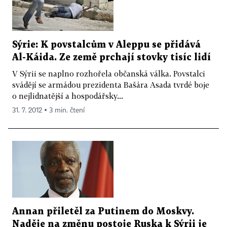
Sýrie: K povstalcům v Aleppu se přidává
Al-Káida. Ze země prchají stovky tisíc lidí
V Sýrii se naplno rozhořela občanská válka. Povstalci
svádějí se armádou prezidenta Bašára Asada tvrdé boje
o nejlidnatější a hospodářsky...
31. 7. 2012 ▪ 3 min. čtení
Annan přiletěl za Putinem do Moskvy.
Naděje na změnu postoje Ruska k Sýrii je