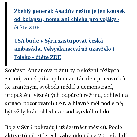
Zběhlý generál: Asadův režim je jen kousek
od kolapsu, nemá ani chleba pro vojáky
-
čtěte ZDE
USA bude v Sýrii zastupovat česká
ambasáda. Velvyslanectví už uzavřelo i
Polsko
- čtěte ZDE
Součástí Annanova plánu bylo složení těžkých
zbraní, volný přístup humanitárních pracovníků
ke zraněným, svoboda médií a demonstrací,
propuštění vězněných odpůrců režimu, dohled na
situaci pozorovateli OSN a hlavně měl podle něj
být vždy brán ohled na osud syrského lidu.
Boje v Sýrii pokračují už šestnáct měsíců. Podle
aktivistů při střetech zahynulo už na 20 tisíc lidí,