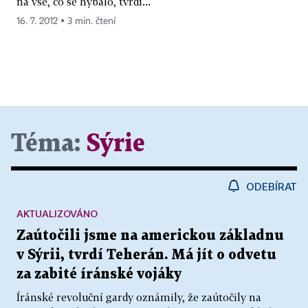
na vše, co se hýbalo, tvrdí...
16. 7. 2012 ▪ 3 min. čtení
Téma:
Sýrie
ODEBÍRAT
AKTUALIZOVÁNO
Zaútočili jsme na americkou základnu
v Sýrii, tvrdí Teherán. Má jít o odvetu
za zabité íránské vojáky
Íránské revoluční gardy oznámily, že zaútočily na