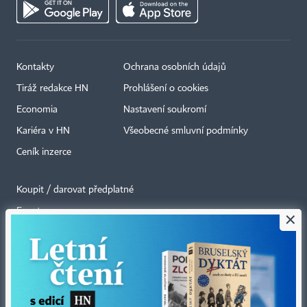
Kontakty
Ochrana osobních údajů
Tiráž redakce HN
Prohlášení o cookies
Economia
Nastavení soukromí
Kariéra v HN
Všeobecné smluvní podmínky
Ceník inzerce
Koupit / darovat předplatné
Eventy
×
Newslettery
RSS kanály
Autorská práva vykonává vydavatel. Bez písemného svolení vydavatele je