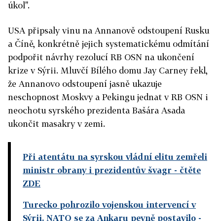
úkol".
USA připsaly vinu na Annanově odstoupení Rusku
a Číně, konkrétně jejich systematickému odmítání
podpořit návrhy rezolucí RB OSN na ukončení
krize v Sýrii. Mluvčí Bílého domu Jay Carney řekl,
že Annanovo odstoupení jasně ukazuje
neschopnost Moskvy a Pekingu jednat v RB OSN i
neochotu syrského prezidenta Bašára Asada
ukončit masakry v zemi.
Při atentátu na syrskou vládní elitu zemřeli
ministr obrany i prezidentův švagr
- čtěte
ZDE
Turecko pohrozilo vojenskou intervencí v
Sýrii. NATO se za Ankaru pevně postavilo
-