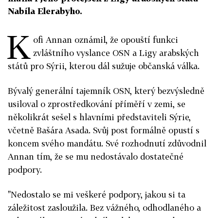
Nabíla Elerabyho.
K
ofi Annan oznámil, že opouští funkci
zvláštního vyslance OSN a Ligy arabských
států pro Sýrii, kterou dál sužuje občanská válka.
Bývalý generální tajemník OSN, který bezvýsledně
usiloval o zprostředkování příměří v zemi, se
několikrát sešel s hlavními představiteli Sýrie,
včetně Bašára Asada. Svůj post formálně opustí s
koncem svého mandátu. Své rozhodnutí zdůvodnil
Annan tím, že se mu nedostávalo dostatečné
podpory.
"Nedostalo se mi veškeré podpory, jakou si ta
záležitost zasloužila. Bez vážného, odhodlaného a