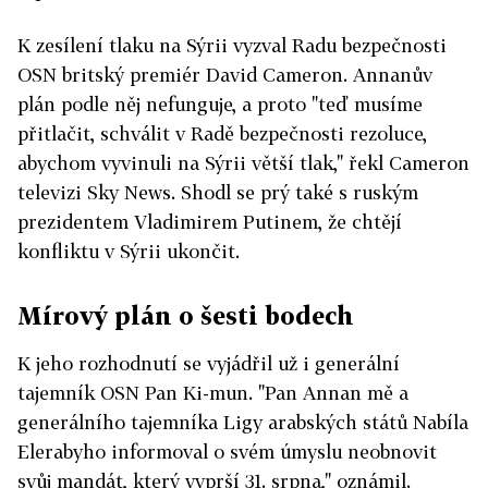
K zesílení tlaku na Sýrii vyzval Radu bezpečnosti
OSN britský premiér David Cameron. Annanův
plán podle něj nefunguje, a proto "teď musíme
přitlačit, schválit v Radě bezpečnosti rezoluce,
abychom vyvinuli na Sýrii větší tlak," řekl Cameron
televizi Sky News. Shodl se prý také s ruským
prezidentem Vladimirem Putinem, že chtějí
konfliktu v Sýrii ukončit.
Mírový plán o šesti bodech
K jeho rozhodnutí se vyjádřil už i generální
tajemník OSN Pan Ki-mun. "Pan Annan mě a
generálního tajemníka Ligy arabských států Nabíla
Elerabyho informoval o svém úmyslu neobnovit
svůj mandát, který vyprší 31. srpna," oznámil.