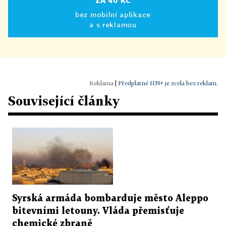
ZA 40 KČ
bez mobilní aplikace
a s reklamou
|
Předplatné HN+ je zcela bez reklam.
Související články
Syrská armáda bombarduje město Aleppo
bitevními letouny. Vláda přemisťuje
chemické zbraně