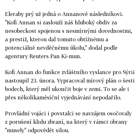
Eleraby prý už jedná o Annanově následníkovi.
"Kofi Annan si zaslouží náš hluboký obdiv za
nesobeckost spojenou s nesmírnými dovednostmi,
a prestiž, kterou dal tomuto obtížnému a
potenciálně nevděčnému úkolu," dodal podle
agentury Reuters Pan Ki-mun.
Kofi Annan do funkce zvláštního vyslance pro Sýrii
nastoupil 23. února. Vypracoval mírový plán o šesti
bodech, který měl ukončit boje v zemi. To se ale i
přes několikaměsíční vyjednávání nepodařilo.
Provládní vojáci i povstalci se navzájem osočovaly
z porušení klidu zbraní, na který v rámci obrany
"musely" odpovědět silou.