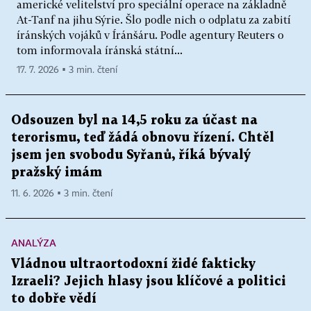
americké velitelství pro speciální operace na základně
At-Tanf na jihu Sýrie. Šlo podle nich o odplatu za zabití
íránských vojáků v Íránšáru. Podle agentury Reuters o
tom informovala íránská státní...
17. 7. 2026 ▪ 3 min. čtení
Odsouzen byl na 14,5 roku za účast na
terorismu, teď žádá obnovu řízení. Chtěl
jsem jen svobodu Syřanů, říká bývalý
pražský imám
11. 6. 2026 ▪ 3 min. čtení
ANALÝZA
Vládnou ultraortodoxní židé fakticky
Izraeli? Jejich hlasy jsou klíčové a politici
to dobře vědí