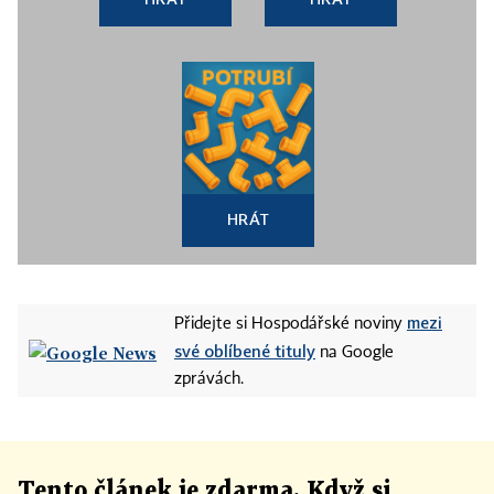
HRÁT
mezi
Přidejte si Hospodářské noviny
své oblíbené tituly
na Google
zprávách.
Tento článek
je
zdarma. Když si