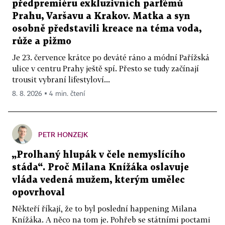
předpremiéru exkluzivních parfémů
Prahu, Varšavu a Krakov. Matka a syn
osobně představili kreace na téma voda,
růže a pižmo
Je 23. července krátce po deváté ráno a módní Pařížská
ulice v centru Prahy ještě spí. Přesto se tudy začínají
trousit vybraní lifestyloví...
8. 8. 2026 ▪ 4 min. čtení
PETR HONZEJK
„Prolhaný hlupák v čele nemyslícího
stáda“. Proč Milana Knížáka oslavuje
vláda vedená mužem, kterým umělec
opovrhoval
Někteří říkají, že to byl poslední happening Milana
Knížáka. A něco na tom je. Pohřeb se státními poctami