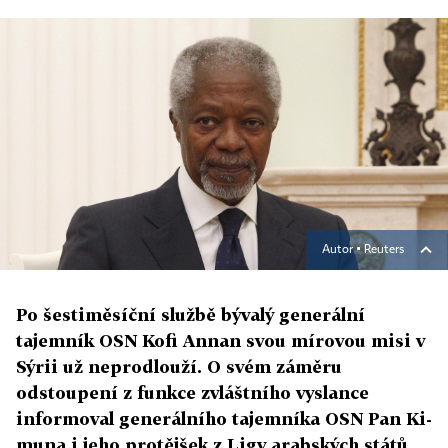
Autor ▪
Reuters
Po šestiměsíční službě bývalý generální
tajemník OSN Kofi Annan svou mírovou misi v
Sýrii už neprodlouží. O svém záměru
odstoupení z funkce zvláštního vyslance
informoval generálního tajemníka OSN Pan Ki-
muna i jeho protějšek z Ligy arabských států