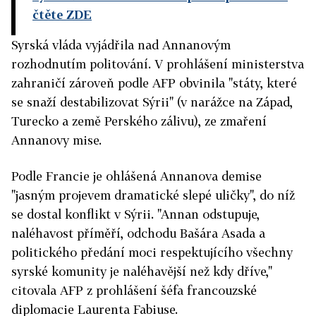
čtěte ZDE
Syrská vláda vyjádřila nad Annanovým
rozhodnutím politování. V prohlášení ministerstva
zahraničí zároveň podle AFP obvinila "státy, které
se snaží destabilizovat Sýrii" (v narážce na Západ,
Turecko a země Perského zálivu), ze zmaření
Annanovy mise.
Podle Francie je ohlášená Annanova demise
"jasným projevem dramatické slepé uličky", do níž
se dostal konflikt v Sýrii. "Annan odstupuje,
naléhavost příměří, odchodu Bašára Asada a
politického předání moci respektujícího všechny
syrské komunity je naléhavější než kdy dříve,"
citovala AFP z prohlášení šéfa francouzské
diplomacie Laurenta Fabiuse.