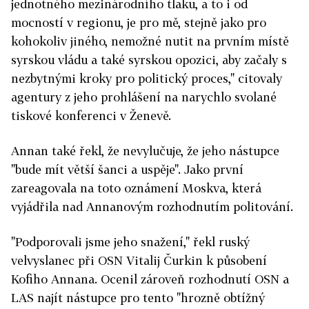
jednotného mezinárodního tlaku, a to i od
mocností v regionu, je pro mě, stejně jako pro
kohokoliv jiného, nemožné nutit na prvním místě
syrskou vládu a také syrskou opozici, aby začaly s
nezbytnými kroky pro politický proces," citovaly
agentury z jeho prohlášení na narychlo svolané
tiskové konferenci v Ženevě.
Annan také řekl, že nevylučuje, že jeho nástupce
"bude mít větší šanci a uspěje". Jako první
zareagovala na toto oznámení Moskva, která
vyjádřila nad Annanovým rozhodnutím politování.
"Podporovali jsme jeho snažení," řekl ruský
velvyslanec při OSN Vitalij Čurkin k působení
Kofiho Annana. Ocenil zároveň rozhodnutí OSN a
LAS najít nástupce pro tento "hrozně obtížný