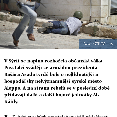
Autor ▪
ČTK/AP
V Sýrii se naplno rozhořela občanská válka.
Povstalci svádějí se armádou prezidenta
Bašára Asada tvrdé boje o nejlidnatější a
hospodářsky nejvýznamnější syrské město
Aleppo. A na stranu rebelů se v poslední době
přidávají další a další bojové jednotky Al-
Káidy.
ůdci syrských povstalců vycítili příležitost