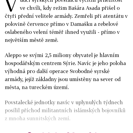
V
ve chvíli, kdy režim Bašára Asada přišel o
čtyři přední velitele armády. Zemřeli při atentátu v
polovině července přímo v Damašku a rebelové
oslabeného velení téměř ihned využili - přímo v
největším městě země.
Aleppo se svými 2,5 miliony obyvatel je hlavním
hospodářským centrem Sýrie. Navíc je jeho poloha
výhodná pro další operace Svobodné syrské
armády, jejíž základny jsou umístěny na sever od
města, na tureckém území.
Povstalecké jednotky navíc v uplynulých týdnech
posílil příchod militantních islámských bojovníků
z mnoha sunnitských zemí.