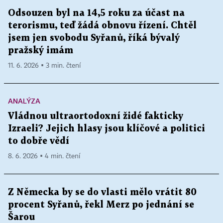
Odsouzen byl na 14,5 roku za účast na
terorismu, teď žádá obnovu řízení. Chtěl
jsem jen svobodu Syřanů, říká bývalý
pražský imám
11. 6. 2026 ▪ 3 min. čtení
ANALÝZA
Vládnou ultraortodoxní židé fakticky
Izraeli? Jejich hlasy jsou klíčové a politici
to dobře vědí
8. 6. 2026 ▪ 4 min. čtení
Z Německa by se do vlasti mělo vrátit 80
procent Syřanů, řekl Merz po jednání se
Šarou