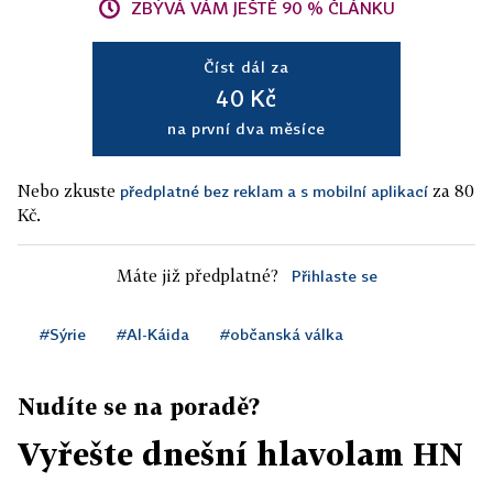
ZBÝVÁ VÁM JEŠTĚ 90 % ČLÁNKU
Číst dál za
40 Kč
na první dva měsíce
Nebo zkuste
za 80
předplatné bez reklam a s mobilní aplikací
Kč.
Máte již předplatné?
Přihlaste se
#Sýrie
#Al-Káida
#občanská válka
Nudíte se na poradě?
Vyřešte dnešní hlavolam HN