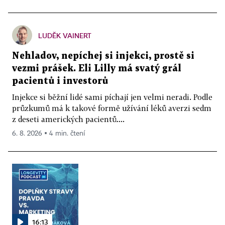
LUDĚK VAINERT
Nehladov, nepíchej si injekci, prostě si
vezmi prášek. Eli Lilly má svatý grál
pacientů i investorů
Injekce si běžní lidé sami píchají jen velmi neradi. Podle
průzkumů má k takové formě užívání léků averzi sedm
z deseti amerických pacientů....
6. 8. 2026 ▪ 4 min. čtení
16:13