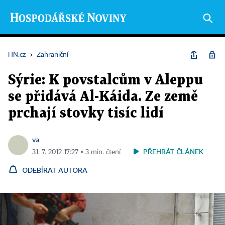
HN.cz
›
Zahraniční
Sýrie: K povstalcům v Aleppu
se přidává Al-Káida. Ze země
prchají stovky tisíc lidí
va
PŘEHRÁT ČLÁNEK
31. 7. 2012 17:27 ▪ 3 min. čtení
ODEBÍRAT AUTORA