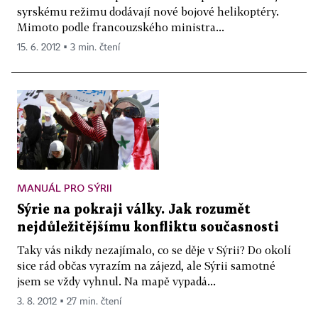
syrskému režimu dodávají nové bojové helikoptéry.
Mimoto podle francouzského ministra...
15. 6. 2012 ▪ 3 min. čtení
MANUÁL PRO SÝRII
Sýrie na pokraji války. Jak rozumět
nejdůležitějšímu konfliktu současnosti
Taky vás nikdy nezajímalo, co se děje v Sýrii? Do okolí
sice rád občas vyrazím na zájezd, ale Sýrii samotné
jsem se vždy vyhnul. Na mapě vypadá...
3. 8. 2012 ▪ 27 min. čtení