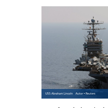
USS Abraham Lincoln
Autor ▪
Reuters