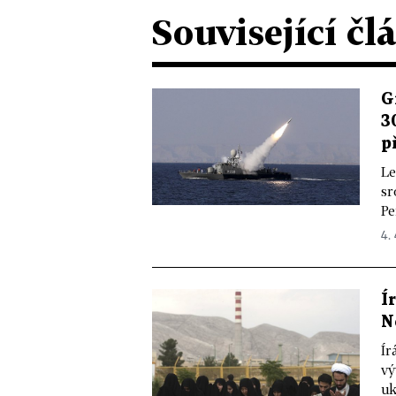
Související čl
G
3
p
Le
sr
Pe
4. 
Í
N
Ír
vý
uk