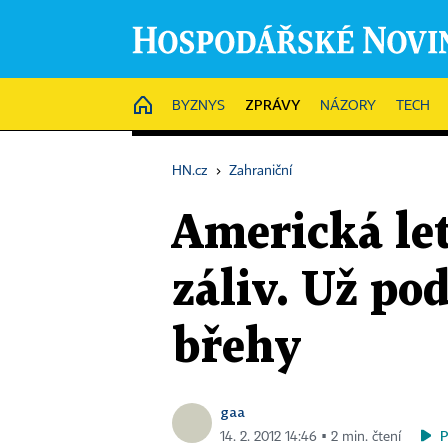
ZPRÁVY
HOME
BYZNYS
NÁZORY
TECH
HN.cz
›
Zahraniční
Americká let
záliv. Už po
břehy
gaa
14. 2. 2012 14:46 ▪ 2 min. čtení