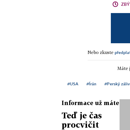
ZBÝ
Nebo zkuste
předpla
Máte j
#USA
#Írán
#Perský záliv
Informace už máte
Teď je čas
procvičit