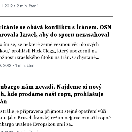
 1. 2012 ▪ 2 min. čtení
ritánie se obává konfliktu s Íránem. OSN
arovala Izrael, aby do sporu nezasahoval
ojím se, že některé země vezmou věci do svých
kou," prohlásil Nick Clegg, který upozornil na
žnost izraelského útoku na Írán. O chystané...
2. 2012 ▪ 1 min. čtení
mbargo nám nevadí. Najdeme si nový
rh, kde prodáme naši ropu, prohlašuje
rán
strálie je připravena přijmout stejné opatření vůči
ánu jako Brusel. Íránský režim nejprve označil ropné
bargo uvalené Evropskou unií za...