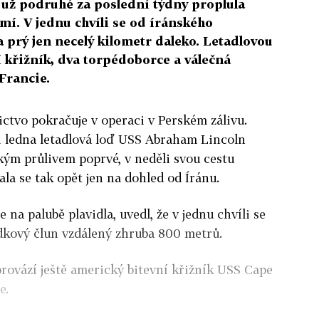
už podruhé za poslední týdny proplula
í. V jednu chvíli se od íránského
 prý jen necelý kilometr daleko. Letadlovou
í křižník, dva torpédoborce a válečná
 Francie.
tvo pokračuje v operaci v Perském zálivu.
i ledna letadlová loď USS Abraham Lincoln
ým průlivem poprvé, v neděli svou cestu
ala se tak opět jen na dohled od Íránu.
 na palubě plavidla, uvedl, že v jednu chvíli se
ídkový člun vzdálený zhruba 800 metrů.
rovází ještě americký bitevní křižník USS Cape
e.