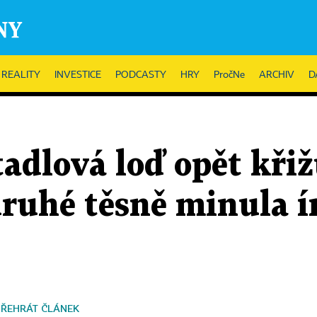
REALITY
INVESTICE
PODCASTY
HRY
PročNe
ARCHIV
D
adlová loď opět křiž
druhé těsně minula 
PŘEHRÁT ČLÁNEK