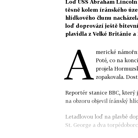
Loď USS Abraham Lincoln 
těsně kolem íránského územ
hlídkového člunu nacházela
loď doprovází ještě bitevn
plavidla z Velké Británie a
A
merické námořnic
Poté, co na konc
projela Hormuzsk
zopakovala. Dost
Reportér stanice BBC, který je
na obzoru objevil íránský hl
Letadlovou loď na plavbě dop
St. George a dva torpédoborc