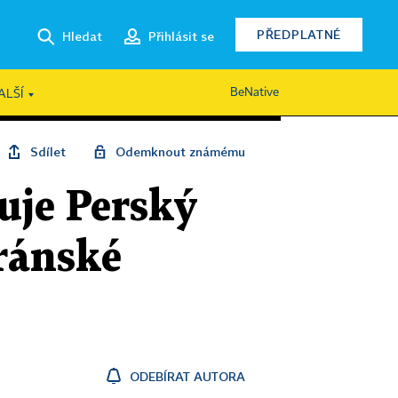
PŘEDPLATNÉ
Hledat
Přihlásit se
BeNative
ALŠÍ
Sdílet
Odemknout známému
uje Perský
íránské
ODEBÍRAT AUTORA