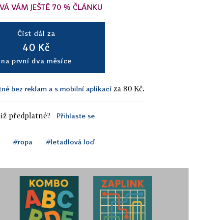
VÁ VÁM JEŠTĚ 70 % ČLÁNKU
Číst dál za
40 Kč
na první dva měsíce
za 80 Kč.
tné bez reklam a s mobilní aplikací
iž předplatné?
Přihlaste se
#ropa
#letadlová loď