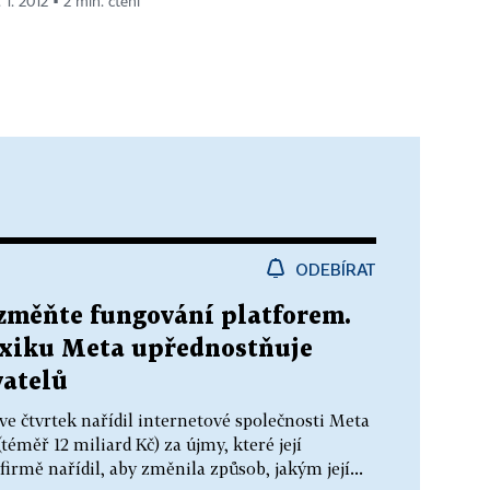
 1. 2012 ▪ 2 min. čtení
ODEBÍRAT
 změňte fungování platforem.
xiku Meta upřednostňuje
vatelů
e čtvrtek nařídil internetové společnosti Meta
téměř 12 miliard Kč) za újmy, které její
rmě nařídil, aby změnila způsob, jakým její...