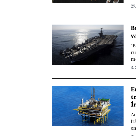
29.
B
v
"B
ru
mo
3. 
E
t
Í
Au
Ír
em