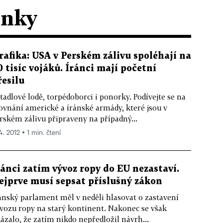
ánky
rafika: USA v Perském zálivu spoléhají na
0 tisíc vojáků. Íránci mají početní
řesilu
tadlové lodě, torpédoborci i ponorky. Podívejte se na
ovnání americké a íránské armády, které jsou v
rském zálivu připraveny na případný...
4. 2012 ▪ 1 min. čtení
ránci zatím vývoz ropy do EU nezastaví.
ejprve musí sepsat příslušný zákon
ánský parlament měl v neděli hlasovat o zastavení
vozu ropy na starý kontinent. Nakonec se však
ázalo, že zatím nikdo nepředložil návrh...