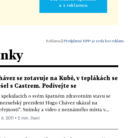
a s reklamou
|
Předplatné HN+ je zcela bez reklam.
ánky
hávez se zotavuje na Kubě, v teplákách se
ešel s Castrem. Podívejte se
 spekulacích o svém špatném zdravotním stavu se
nezuelský prezident Hugo Chávez ukázal na
eřejnosti". Snímky a video z neznámého místa v...
 6. 2011 ▪ 2 min. čtení