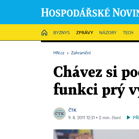
ZPRÁVY
HOME
BYZNYS
NÁZORY
TECH
HN.cz
›
Zahraniční
Chávez si po
funkci prý vy
ČTK
PŘ
9. 8. 2011 12:31 ▪ 2 min. čtení