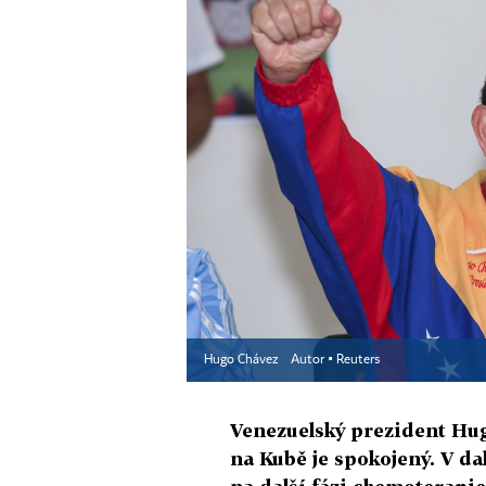
Hugo Chávez
Autor ▪
Reuters
Venezuelský prezident Hugo
na Kubě je spokojený. V da