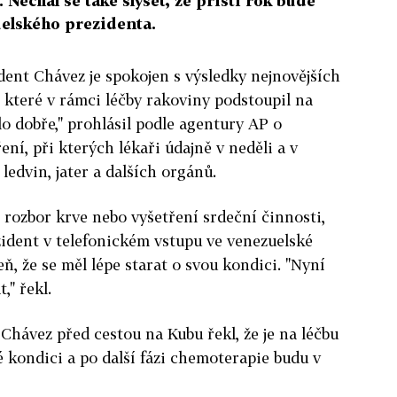
 Nechal se také slyšet, že příští rok bude
elského prezidenta.
dent Chávez je spokojen s výsledky nejnovějších
, které v rámci léčby rakoviny podstoupil na
lo dobře," prohlásil podle agentury AP o
ení, při kterých lékaři údajně v neděli a v
ledvin, jater a dalších orgánů.
rozbor krve nebo vyšetření srdeční činnosti,
ident v telefonickém vstupu ve venezuelské
eň, že se měl lépe starat o svou kondici. "Nyní
," řekl.
hávez před cestou na Kubu řekl, že je na léčbu
é kondici a po další fázi chemoterapie budu v