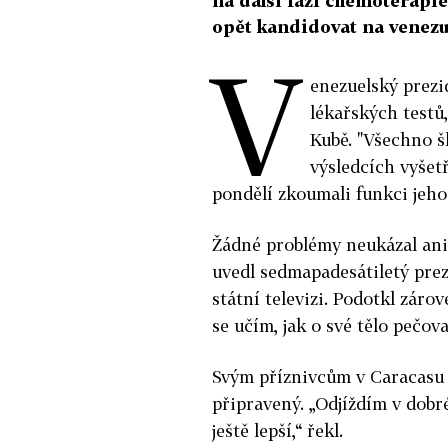
na další fázi chemoterapie.
opět kandidovat na venezu
V
enezuelský prezi
lékařských testů
Kubě. "Všechno š
výsledcích vyšetř
pondělí zkoumali funkci jeho 
Žádné problémy neukázal ani 
uvedl sedmapadesátiletý prez
státní televizi. Podotkl zárov
se učím, jak o své tělo pečovat
Svým příznivcům v Caracasu C
připravený. „Odjíždím v dobr
ještě lepší,“ řekl.