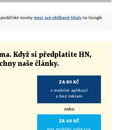
mezi své oblíbené tituly
ospodářské noviny
na Google
ma. Když si předplatíte HN,
echny naše články
.
ZA 80 KČ
s mobilní aplikací
a bez reklam
nebo
ZA 40 KČ
bez mobilní aplikace