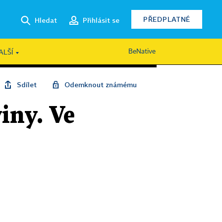
PŘEDPLATNÉ
Hledat
Přihlásit se
BeNative
ALŠÍ
Sdílet
Odemknout známému
iny. Ve