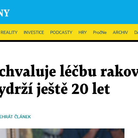
REALITY
INVESTICE
PODCASTY
HRY
PročNe
ARCHIV
D
chvaluje léčbu rakov
drží ještě 20 let
EHRÁT ČLÁNEK