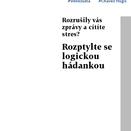
#Venezuela
#Chávez Hugo
Rozrušily vás
zprávy a cítíte
stres?
Rozptylte se
logickou
hádankou