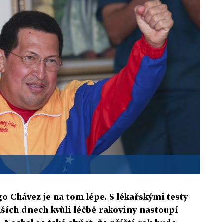
 Chávez je na tom lépe. S lékařskými testy
lších dnech kvůli léčbě rakoviny nastoupí