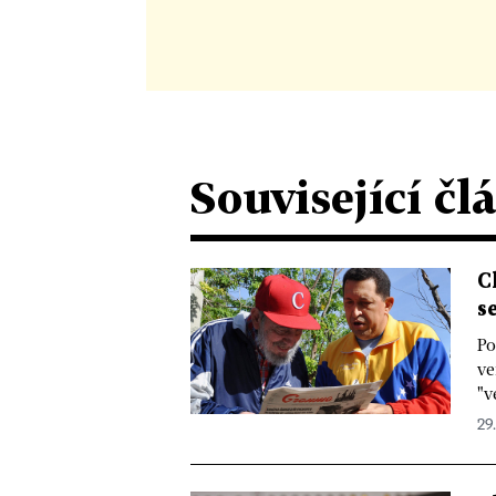
Související čl
C
s
Po
ve
"v
29.