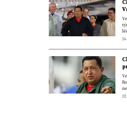
C
V
Ve
tý
lé
24.
C
p
Ve
Ro
ne
22.