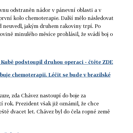
vnu odstraněn nádor v pánevní oblasti a v
první kolo chemoterapie. Další mělo následovat
d neuvedl, jakým druhem rakoviny trpí. Po
ovině minulého měsíce prohlásil, že svádí boj o
 Kubě podstoupil druhou operaci
- čtěte ZDE
buje chemoterapii. Léčit se bude v brazilské
kuze, zda Chávez nastoupí do boje za
í rok. Prezident však již oznámil, že chce
ještě dvacet let. Chávez byl do čela ropné země