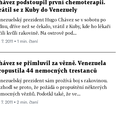
hávez podstoupil první chemoterapii.
rátil se z Kuby do Venezuely
nezuelský prezident Hugo Chávez se v sobotu po
dnu, dříve než se čekalo, vrátil z Kuby, kde ho lékaři
čili kvůli rakovině. Na ostrově pod...
 7. 2011 ▪ 1 min. čtení
hávez se přimluvil za vězně. Venezuela
ropustila 44 nemocných trestanců
nezuelský prezident sám prožívá boj s rakovinou.
zhodl se proto, že požádá o propuštění některých
mocných vězňů. Podotkl také, že ve...
 7. 2011 ▪ 2 min. čtení