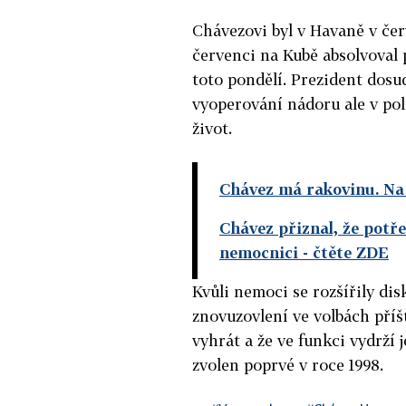
Chávezovi byl v Havaně v čer
červenci na Kubě absolvoval 
toto pondělí. Prezident dosu
vyoperování nádoru ale v pol
život.
Chávez má rakovinu. Na
Chávez přiznal, že potře
nemocnici
- čtěte ZDE
Kvůli nemoci se rozšířily dis
znovuzovlení ve volbách příšt
vyhrát a že ve funkci vydrží 
zvolen poprvé v roce 1998.