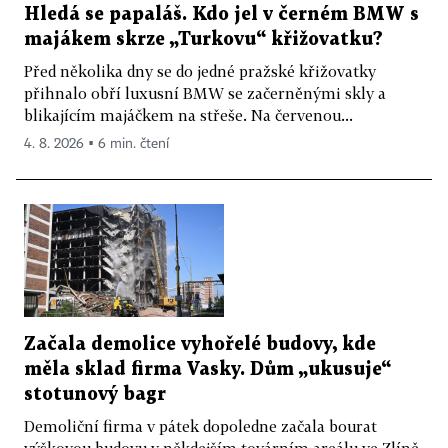
Hledá se papaláš. Kdo jel v černém BMW s
majákem skrze „Turkovu“ křižovatku?
Před několika dny se do jedné pražské křižovatky
přihnalo obří luxusní BMW se začerněnými skly a
blikajícím majáčkem na střeše. Na červenou...
4. 8. 2026 ▪ 6 min. čtení
Začala demolice vyhořelé budovy, kde
měla sklad firma Vasky. Dům „ukusuje“
stotunový bagr
Demoliční firma v pátek dopoledne začala bourat
výškovou budovu v někdejším továrním areálu ve Zlíně,