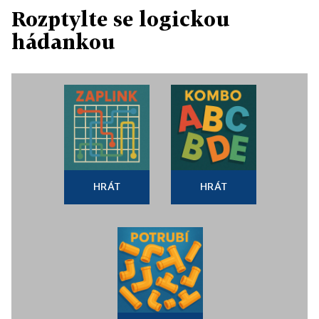
Rozptylte se logickou
hádankou
HRÁT
HRÁT