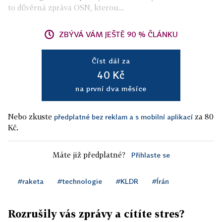
to důvěrná zpráva OSN, kterou...
ZBÝVÁ VÁM JEŠTĚ 90 % ČLÁNKU
Číst dál za
40 Kč
na první dva měsíce
Nebo zkuste
za 80
předplatné bez reklam a s mobilní aplikací
Kč.
Máte již předplatné?
Přihlaste se
#raketa
#technologie
#KLDR
#Írán
Rozrušily vás zprávy a cítíte stres?