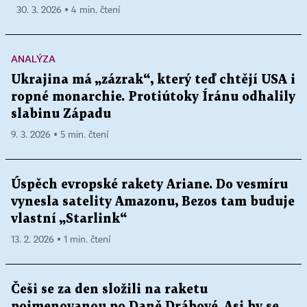
30. 3. 2026 ▪ 4 min. čtení
ANALÝZA
Ukrajina má „zázrak“, který teď chtějí USA i
ropné monarchie. Protiútoky Íránu odhalily
slabinu Západu
9. 3. 2026 ▪ 5 min. čtení
Úspěch evropské rakety Ariane. Do vesmíru
vynesla satelity Amazonu, Bezos tam buduje
vlastní „Starlink“
13. 2. 2026 ▪ 1 min. čtení
Češi se za den složili na raketu
pojmenovanou po Daně Drábové. Asi by se