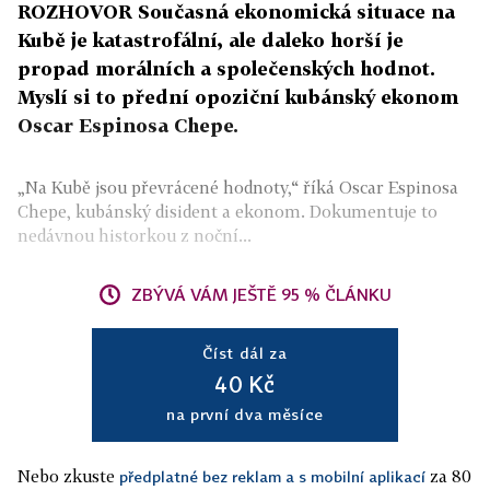
ROZHOVOR Současná ekonomická situace na
Kubě je katastrofální, ale daleko horší je
propad morálních a společenských hodnot.
Myslí si to přední opoziční kubánský ekonom
Oscar Espinosa Chepe.
„Na Kubě jsou převrácené hodnoty,“ říká Oscar Espinosa
Chepe, kubánský disident a ekonom. Dokumentuje to
nedávnou historkou z noční...
ZBÝVÁ VÁM JEŠTĚ 95 % ČLÁNKU
Číst dál za
40 Kč
na první dva měsíce
Nebo zkuste
za 80
předplatné bez reklam a s mobilní aplikací