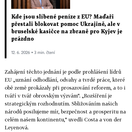
Kde jsou slíbené peníze z EU? Maďaři
přestali blokovat pomoc Ukrajině, ale v
bruselské kasičce na zbraně pro Kyjev je
prázdno
12. 6. 2026 ▪ 3 min. čtení
Zahájení těchto jednání je podle prohlášení lídrů
EU „uznání odhodlání, odvahy a tvrdé práce, které
obě země prokázaly při prosazování reforem, a to i
tváří v tvář obrovským výzvám“. „Rozšíření je
strategickým rozhodnutím. Sbližováním našich
národů posilujeme mír, bezpečnost a prosperitu na
celém našem kontinentu,“ uvedli Costa a von der
Leyenová.