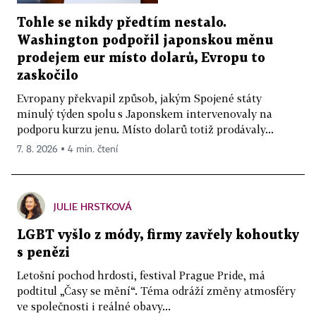
Tohle se nikdy předtím nestalo.
Washington podpořil japonskou měnu
prodejem eur místo dolarů, Evropu to
zaskočilo
Evropany překvapil způsob, jakým Spojené státy
minulý týden spolu s Japonskem intervenovaly na
podporu kurzu jenu. Místo dolarů totiž prodávaly...
7. 8. 2026 ▪ 4 min. čtení
JULIE HRSTKOVÁ
LGBT vyšlo z módy, firmy zavřely kohoutky
s penězi
Letošní pochod hrdosti, festival Prague Pride, má
podtitul „Časy se mění“. Téma odráží změny atmosféry
ve společnosti i reálné obavy...