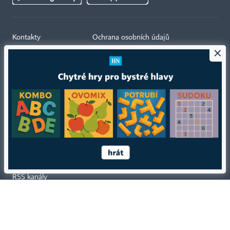
Kontakty
Ochrana osobních údajů
×
Tiráž redakce HN
Prohlášení o cookies
Economia
Nastavení soukromí
Kariéra v HN
Všeobecné smluvní podmínky
Ceník inzerce
Koupit / darovat předplatné
Eventy
Newslettery
RSS kanály
Autorská práva vykonává vydavatel. Bez písemného svolení vydavatele je
zakázáno jakékoli užití částí nebo celku díla, zejména rozmnožování a šíření