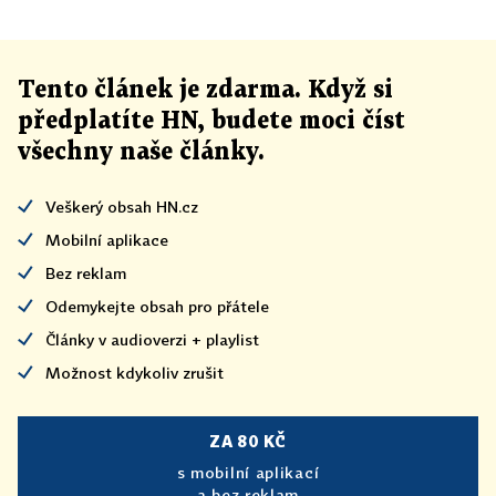
Tento článek
je
zdarma. Když si
předplatíte HN, budete moci číst
všechny naše články
.
Veškerý obsah HN.cz
Mobilní aplikace
Bez reklam
Odemykejte obsah pro přátele
Články v audioverzi + playlist
Možnost kdykoliv zrušit
ZA 80 KČ
s mobilní aplikací
a bez reklam