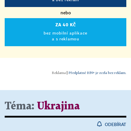
nebo
ZA 40 KČ
bez mobilní aplikace
a s reklamou
|
Předplatné HN+ je zcela bez reklam.
Téma:
Ukrajina
ODEBÍRAT