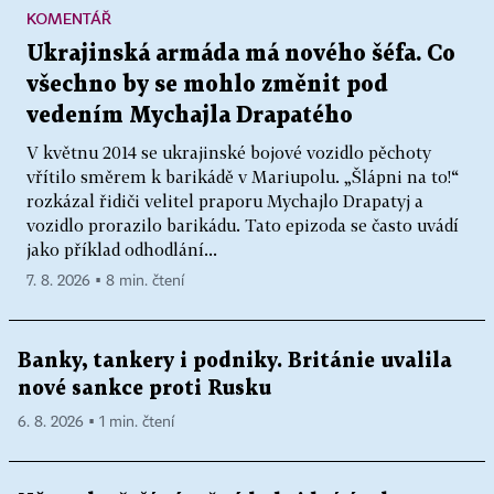
KOMENTÁŘ
Ukrajinská armáda má nového šéfa. Co
všechno by se mohlo změnit pod
vedením Mychajla Drapatého
V květnu 2014 se ukrajinské bojové vozidlo pěchoty
vřítilo směrem k barikádě v Mariupolu. „Šlápni na to!“
rozkázal řidiči velitel praporu Mychajlo Drapatyj a
vozidlo prorazilo barikádu. Tato epizoda se často uvádí
jako příklad odhodlání...
7. 8. 2026 ▪ 8 min. čtení
Banky, tankery i podniky. Británie uvalila
nové sankce proti Rusku
6. 8. 2026 ▪ 1 min. čtení