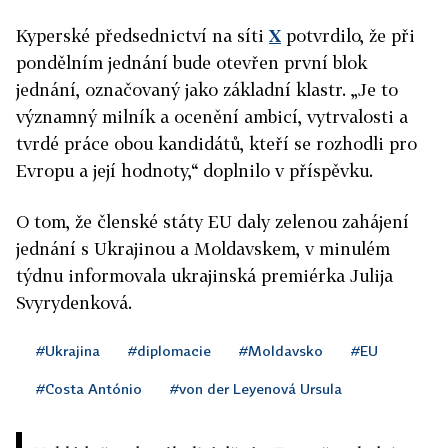
Kyperské předsednictví na síti
X
potvrdilo, že při
pondělním jednání bude otevřen první blok
jednání, označovaný jako základní klastr. „Je to
významný milník a ocenění ambicí, vytrvalosti a
tvrdé práce obou kandidátů, kteří se rozhodli pro
Evropu a její hodnoty,“ doplnilo v příspěvku.
O tom, že členské státy EU daly zelenou zahájení
jednání s Ukrajinou a Moldavskem, v minulém
týdnu informovala ukrajinská premiérka Julija
Svyrydenková.
#Ukrajina
#diplomacie
#Moldavsko
#EU
#Costa António
#von der Leyenová Ursula