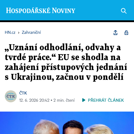
HN.cz
›
Zahraniční
„Uznání odhodlání, odvahy a
tvrdé práce.“ EU se shodla na
zahájení přístupových jednání
s Ukrajinou, začnou v pondělí
ČTK
PŘEHRÁT ČLÁNEK
12. 6. 2026 20:42 ▪ 2 min. čtení