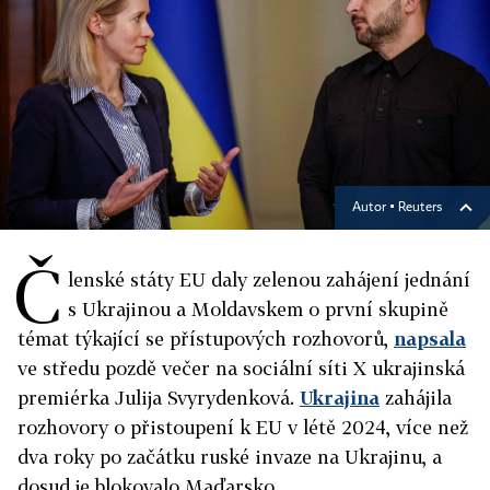
Autor ▪
Reuters
Č
lenské státy EU daly zelenou zahájení jednání
s Ukrajinou a Moldavskem o první skupině
témat týkající se přístupových rozhovorů,
napsala
ve středu pozdě večer na sociální síti X ukrajinská
premiérka Julija Svyrydenková.
Ukrajina
zahájila
rozhovory o přistoupení k EU v létě 2024, více než
dva roky po začátku ruské invaze na Ukrajinu, a
dosud je blokovalo Maďarsko.