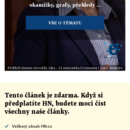
okamžiky, grafy, přehledy ...
VŠE O TÉMATU
Přehled tématu vytvořila Aika - AI asistentka Economia • Foto: Reuters
Tento článek
je
zdarma. Když si
předplatíte HN, budete moci číst
všechny naše články
.
Veškerý obsah HN.cz