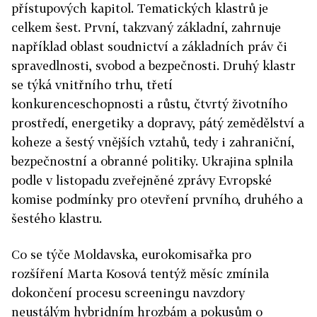
přístupových kapitol. Tematických klastrů je
celkem šest. První, takzvaný základní, zahrnuje
například oblast soudnictví a základních práv či
spravedlnosti, svobod a bezpečnosti. Druhý klastr
se týká vnitřního trhu, třetí
konkurenceschopnosti a růstu, čtvrtý životního
prostředí, energetiky a dopravy, pátý zemědělství a
koheze a šestý vnějších vztahů, tedy i zahraniční,
bezpečnostní a obranné politiky. Ukrajina splnila
podle v listopadu zveřejněné zprávy Evropské
komise podmínky pro otevření prvního, druhého a
šestého klastru.
Co se týče Moldavska, eurokomisařka pro
rozšíření Marta Kosová tentýž měsíc zmínila
dokončení procesu screeningu navzdory
neustálým hybridním hrozbám a pokusům o