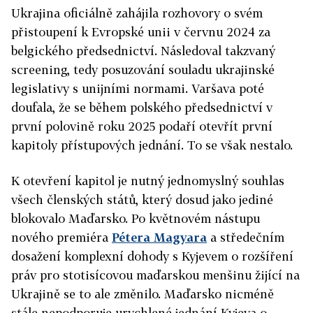
Ukrajina oficiálně zahájila rozhovory o svém
přistoupení k Evropské unii v červnu 2024 za
belgického předsednictví. Následoval takzvaný
screening, tedy posuzování souladu ukrajinské
legislativy s unijními normami. Varšava poté
doufala, že se během polského předsednictví v
první polovině roku 2025 podaří otevřít první
kapitoly přístupových jednání. To se však nestalo.
K otevření kapitol je nutný jednomyslný souhlas
všech členských států, který dosud jako jediné
blokovalo Maďarsko. Po květnovém nástupu
nového premiéra
Pétera Magyara
a středečním
dosažení komplexní dohody s Kyjevem o rozšíření
práv pro stotisícovou maďarskou menšinu žijící na
Ukrajině se to ale změnilo. Maďarsko nicméně
stále nepodporuje urychlené jednání Kyjeva o