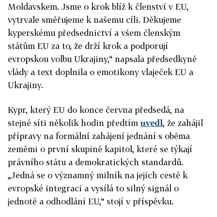
Moldavskem. Jsme o krok blíž k členství v EU,
vytrvale směřujeme k našemu cíli. Děkujeme
kyperskému předsednictví a všem členským
státům EU za to, že drží krok a podporují
evropskou volbu Ukrajiny,“ napsala předsedkyně
vlády a text doplnila o emotikony vlaječek EU a
Ukrajiny.
Kypr, který EU do konce června předsedá, na
stejné síti několik hodin předtím
uvedl
, že zahájil
přípravy na formální zahájení jednání s oběma
zeměmi o první skupině kapitol, které se týkají
právního státu a demokratických standardů.
„Jedná se o významný milník na jejich cestě k
evropské integraci a vysílá to silný signál o
jednotě a odhodlání EU,“ stojí v příspěvku.