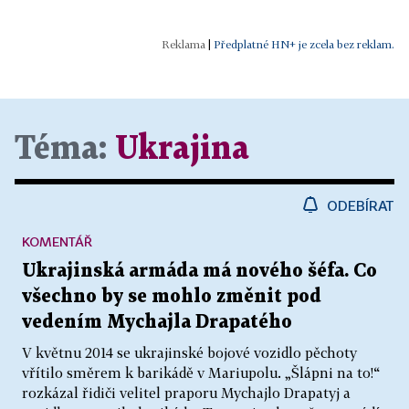
|
Předplatné HN+ je zcela bez reklam.
Téma:
Ukrajina
ODEBÍRAT
KOMENTÁŘ
Ukrajinská armáda má nového šéfa. Co
všechno by se mohlo změnit pod
vedením Mychajla Drapatého
V květnu 2014 se ukrajinské bojové vozidlo pěchoty
vřítilo směrem k barikádě v Mariupolu. „Šlápni na to!“
rozkázal řidiči velitel praporu Mychajlo Drapatyj a