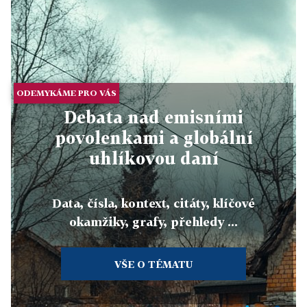
ODEMYKÁME PRO VÁS
Debata nad emisními
povolenkami a globální
uhlíkovou daní
Data, čísla, kontext, citáty, klíčové
okamžiky, grafy, přehledy ...
VŠE O TÉMATU