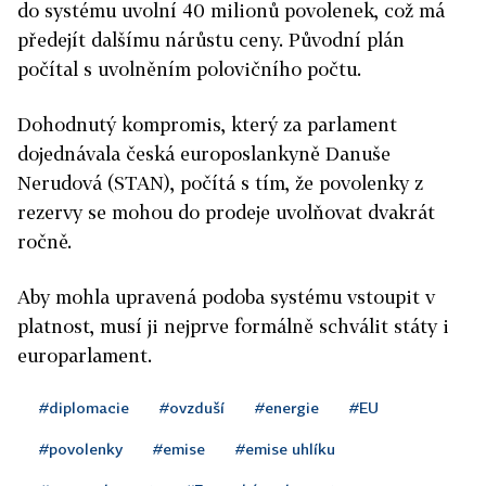
do systému uvolní 40 milionů povolenek, což má
předejít dalšímu nárůstu ceny. Původní plán
počítal s uvolněním polovičního počtu.
Dohodnutý kompromis, který za parlament
dojednávala česká europoslankyně Danuše
Nerudová (STAN), počítá s tím, že povolenky z
rezervy se mohou do prodeje uvolňovat dvakrát
ročně.
Aby mohla upravená podoba systému vstoupit v
platnost, musí ji nejprve formálně schválit státy i
europarlament.
#diplomacie
#ovzduší
#energie
#EU
#povolenky
#emise
#emise uhlíku