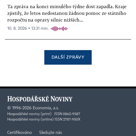
Ta zpráva na konci minulého týdne dost zapadla. Kraje
zjistily, že letos nedostanou žádnou pomoc ze státního
rozpočtu na opravy silnic nižších...
10. 8. 2026 ▪ 13:31 min.
DALŠÍ ZPRÁVY
©
1996-2026
Economia, a.s.
Hospodářské noviny (print) ISSN 0862-9587
Hospodářské noviny (online) ISSN 2787-950X
Certifikováno
Sledujte nás