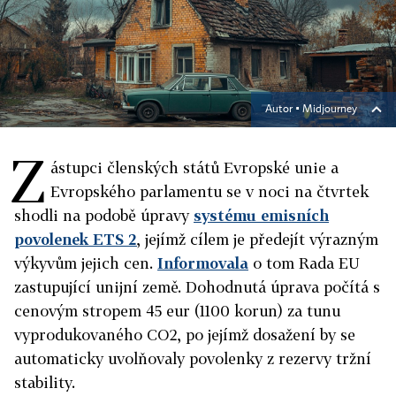
Autor ▪
Midjourney
Z
ástupci členských států Evropské unie a
Evropského parlamentu se v noci na čtvrtek
shodli na podobě úpravy
systému emisních
povolenek ETS 2
, jejímž cílem je předejít výrazným
výkyvům jejich cen.
Informovala
o tom Rada EU
zastupující unijní země. Dohodnutá úprava počítá s
cenovým stropem 45 eur (1100 korun) za tunu
vyprodukovaného CO2, po jejímž dosažení by se
automaticky uvolňovaly povolenky z rezervy tržní
stability.