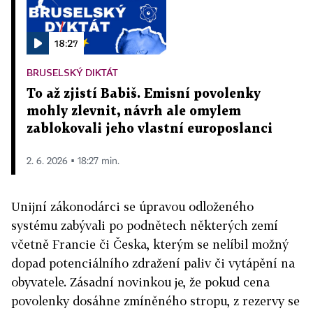
18:27
BRUSELSKÝ DIKTÁT
To až zjistí Babiš. Emisní povolenky
mohly zlevnit, návrh ale omylem
zablokovali jeho vlastní europoslanci
2. 6. 2026 ▪ 18:27 min.
Unijní zákonodárci se úpravou odloženého
systému zabývali po podnětech některých zemí
včetně Francie či Česka, kterým se nelíbil možný
dopad potenciálního zdražení paliv či vytápění na
obyvatele. Zásadní novinkou je, že pokud cena
povolenky dosáhne zmíněného stropu, z rezervy se