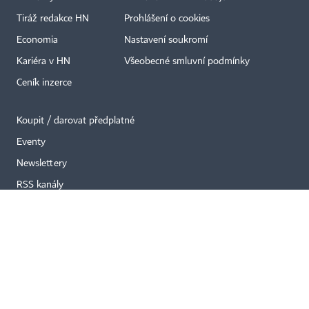
×
Tiráž redakce HN
Prohlášení o cookies
Economia
Nastavení soukromí
Kariéra v HN
Všeobecné smluvní podmínky
Ceník inzerce
Koupit / darovat předplatné
Eventy
Newslettery
RSS kanály
Autorská práva vykonává vydavatel. Bez písemného svolení vydavatele je
zakázáno jakékoli užití částí nebo celku díla, zejména rozmnožování a šíření
jakýmkoli způsobem, mechanickým nebo elektronickým, v českém nebo
jiném jazyce. Bez souhlasu vydavatele je zakázáno též rozmnožování
obsahu pro účely automatizované analýzy textů nebo dat
podle ustanovení § 39c autorského zákona.