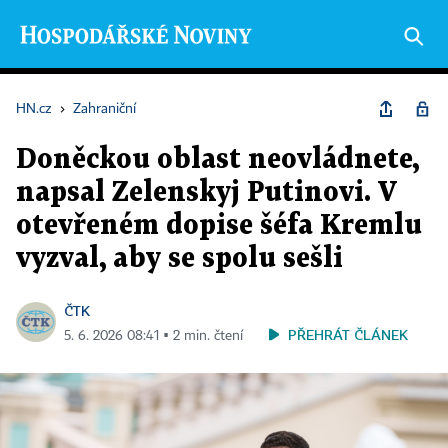
HN.cz
›
Zahraniční
Doněckou oblast neovládnete,
napsal Zelenskyj Putinovi. V
otevřeném dopise šéfa Kremlu
vyzval, aby se spolu sešli
ČTK
PŘEHRÁT ČLÁNEK
5. 6. 2026 08:41 ▪ 2 min. čtení