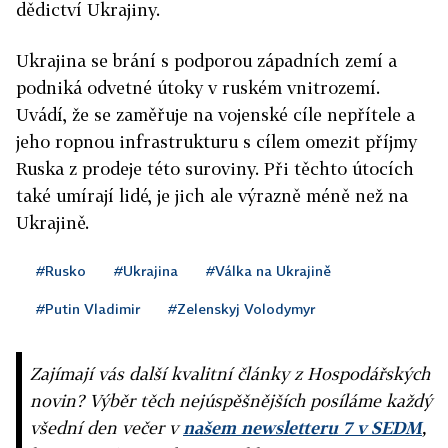
dědictví Ukrajiny.
Ukrajina se brání s podporou západních zemí a
podniká odvetné útoky v ruském vnitrozemí.
Uvádí, že se zaměřuje na vojenské cíle nepřítele a
jeho ropnou infrastrukturu s cílem omezit příjmy
Ruska z prodeje této suroviny. Při těchto útocích
také umírají lidé, je jich ale výrazně méně než na
Ukrajině.
#Rusko
#Ukrajina
#Válka na Ukrajině
#Putin Vladimir
#Zelenskyj Volodymyr
Zajímají vás další kvalitní články z Hospodářských
novin? Výběr těch nejúspěšnějších posíláme každý
všední den večer v
našem newsletteru 7 v SEDM
,