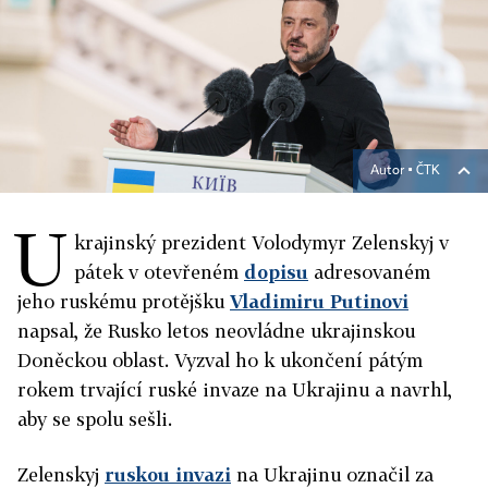
Autor ▪
ČTK
U
krajinský prezident Volodymyr Zelenskyj v
pátek v otevřeném
dopisu
adresovaném
jeho ruskému protějšku
Vladimiru Putinovi
napsal, že Rusko letos neovládne ukrajinskou
Doněckou oblast. Vyzval ho k ukončení pátým
rokem trvající ruské invaze na Ukrajinu a navrhl,
aby se spolu sešli.
Zelenskyj
ruskou invazi
na Ukrajinu označil za