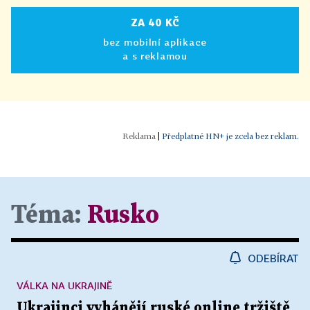
ZA 40 KČ
bez mobilní aplikace
a s reklamou
|
Předplatné HN+ je zcela bez reklam.
Téma:
Rusko
ODEBÍRAT
VÁLKA NA UKRAJINĚ
Ukrajinci vyhánějí ruské online tržiště