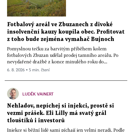
Fotbalový areál ve Zbuzanech z divoké
insolvenční kauzy koupila obec. Profitovat
z toho bude zejména vymahač Bujnoch
Pomyslnou tečku za barvitým příběhem kolem
fotbalových Zbuzan udělal prodej tamního areálu. Po
nevydařené dražbě z konce minulého roku do...
6. 8. 2026 ▪ 5 min. čtení
LUDĚK VAINERT
Nehladov, nepíchej si injekci, prostě si
vezmi prášek. Eli Lilly má svatý grál
tlouštíků i investorů
Injekce si běžní lidé sami píchají jen velmi neradi. Podle