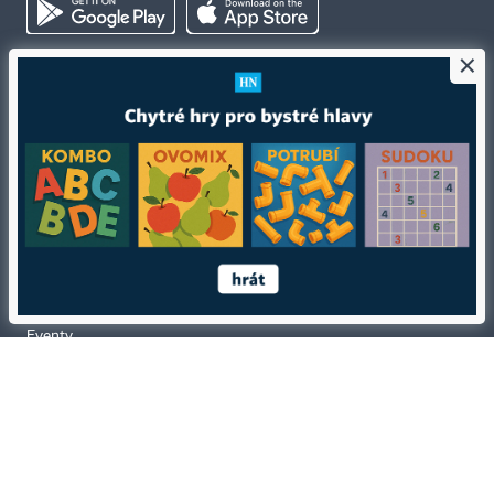
×
Kontakty
Ochrana osobních údajů
Tiráž redakce HN
Prohlášení o cookies
Economia
Nastavení soukromí
Kariéra v HN
Všeobecné smluvní podmínky
Ceník inzerce
Koupit / darovat předplatné
Eventy
Newslettery
RSS kanály
Autorská práva vykonává vydavatel. Bez písemného svolení vydavatele je