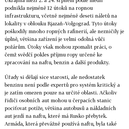
Ukrajina
mezi 2. a 24. srpnem podle médií
podnikla nejméně 12 útoků na ropnou
infrastrukturu, včetně nejméně deseti náletů na
lokality v oblouku Rjazaň–Volgograd. Tyto útoky
poškodily mnoho ropných rafinerií, ale nezničily je
úplně, většina zařízení je velmi odolná vůči
požárům. Útoky však mohou zpomalit práci, o
čemž svědčí pokles příjmu ropy určené ke
zpracování na naftu, benzin a další produkty.
Úřady si dělají sice starosti, ale nedostatek
benzinu není podle expertů pro systém kritický a
je zatím omezen pouze na určité oblasti. Ačkoliv
řidiči osobních aut mohou u čerpacích stanic
pociťovat potíže, většina autobusů a nákladních
aut jezdí na naftu, které má Rusko přebytek.
Armáda, která převážně používá naftu, byla také