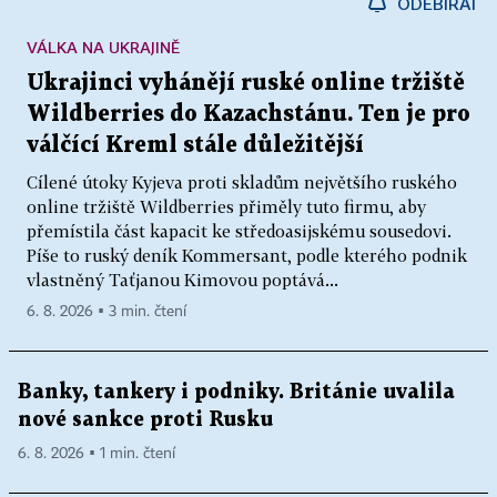
ODEBÍRAT
VÁLKA NA UKRAJINĚ
Ukrajinci vyhánějí ruské online tržiště
Wildberries do Kazachstánu. Ten je pro
válčící Kreml stále důležitější
Cílené útoky Kyjeva proti skladům největšího ruského
online tržiště Wildberries přiměly tuto firmu, aby
přemístila část kapacit ke středoasijskému sousedovi.
Píše to ruský deník Kommersant, podle kterého podnik
vlastněný Taťjanou Kimovou poptává...
6. 8. 2026 ▪ 3 min. čtení
Banky, tankery i podniky. Británie uvalila
nové sankce proti Rusku
6. 8. 2026 ▪ 1 min. čtení