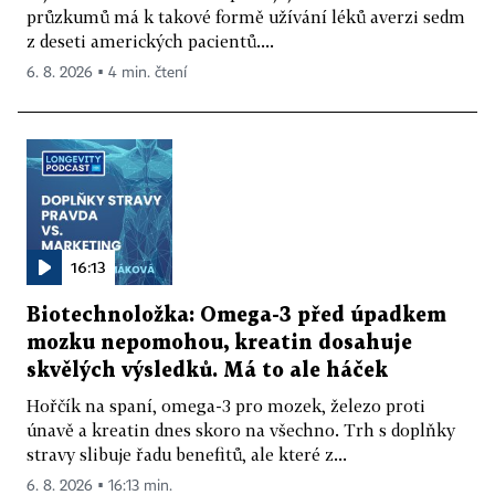
průzkumů má k takové formě užívání léků averzi sedm
z deseti amerických pacientů....
6. 8. 2026 ▪ 4 min. čtení
16:13
Biotechnoložka: Omega-3 před úpadkem
mozku nepomohou, kreatin dosahuje
skvělých výsledků. Má to ale háček
Hořčík na spaní, omega-3 pro mozek, železo proti
únavě a kreatin dnes skoro na všechno. Trh s doplňky
stravy slibuje řadu benefitů, ale které z...
6. 8. 2026 ▪ 16:13 min.