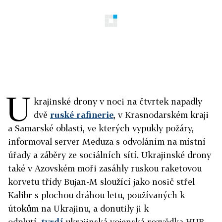
U
krajinské drony v noci na čtvrtek napadly
dvě
ruské rafinerie
, v Krasnodarském kraji
a Samarské oblasti, ve kterých vypukly požáry,
informoval server Meduza s odvoláním na místní
úřady a záběry ze sociálních sítí. Ukrajinské drony
také v Azovském moři zasáhly ruskou raketovou
korvetu třídy Bujan-M sloužící jako nosič střel
Kalibr s plochou dráhou letu, používaných k
útokům na Ukrajinu, a donutily ji k
odplutí,
tvrdí
ukrajinská vojenská rozvědka HUR.