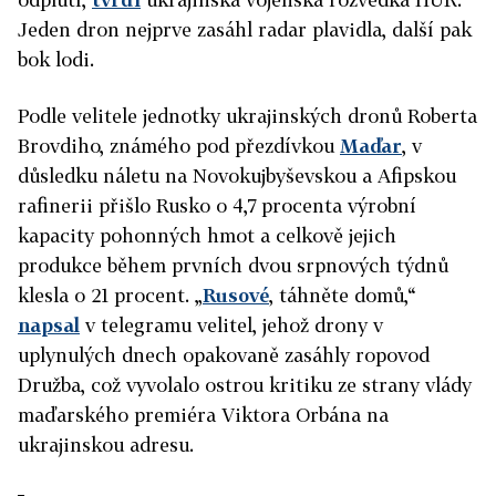
Jeden dron nejprve zasáhl radar plavidla, další pak
bok lodi.
Podle velitele jednotky ukrajinských dronů Roberta
Brovdiho, známého pod přezdívkou
Maďar
, v
důsledku náletu na Novokujbyševskou a Afipskou
rafinerii přišlo Rusko o 4,7 procenta výrobní
kapacity pohonných hmot a celkově jejich
produkce během prvních dvou srpnových týdnů
klesla o 21 procent. „
Rusové
, táhněte domů,“
napsal
v telegramu velitel, jehož drony v
uplynulých dnech opakovaně zasáhly ropovod
Družba, což vyvolalo ostrou kritiku ze strany vlády
maďarského premiéra Viktora Orbána na
ukrajinskou adresu.