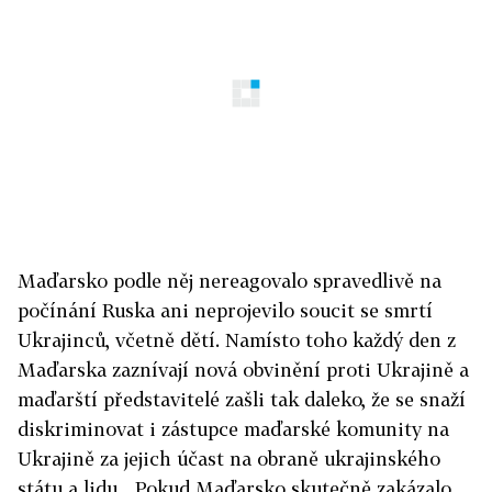
Maďarsko podle něj nereagovalo spravedlivě na
počínání Ruska ani neprojevilo soucit se smrtí
Ukrajinců, včetně dětí. Namísto toho každý den z
Maďarska zaznívají nová obvinění proti Ukrajině a
maďarští představitelé zašli tak daleko, že se snaží
diskriminovat i zástupce maďarské komunity na
Ukrajině za jejich účast na obraně ukrajinského
státu a lidu. „Pokud Maďarsko skutečně zakázalo