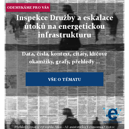
ODEMYKÁME PRO VÁS
Inspekce Družby a eskalace
útoků na energetickou
infrastrukturu
Data, čísla, kontext, citáty, klíčové
okamžiky, grafy, přehledy ...
VŠE O TÉMATU
Přehled tématu vytvořila Aika - AI asistentka Economia • Foto: