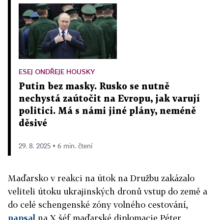
ESEJ ONDŘEJE HOUSKY
Putin bez masky. Rusko se nutně
nechystá zaútočit na Evropu, jak varují
politici. Má s námi jiné plány, neméně
děsivé
29. 8. 2025 ▪ 6 min. čtení
Maďarsko v reakci na útok na Družbu zakázalo
veliteli útoku ukrajinských dronů vstup do země a
do celé schengenské zóny volného cestování,
napsal
na X šéf maďarské diplomacie Péter