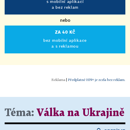
s mobilní aplikací
a bez reklam
nebo
ZA 40 KČ
bez mobilní aplikace
a s reklamou
|
Předplatné HN+ je zcela bez reklam.
Téma:
Válka na Ukrajině