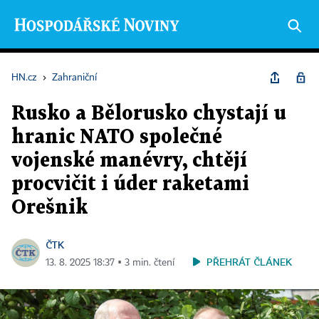
HN.cz
›
Zahraniční
Rusko a Bělorusko chystají u
hranic NATO společné
vojenské manévry, chtějí
procvičit i úder raketami
Orešnik
ČTK
PŘEHRÁT ČLÁNEK
13. 8. 2025 18:37 ▪ 3 min. čtení