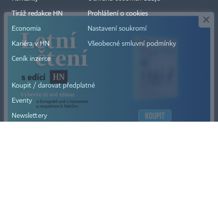
×
Tiráž redakce HN
Prohlášení o cookies
Economia
Nastavení soukromí
Kariéra v HN
Všeobecné smluvní podmínky
Ceník inzerce
Koupit / darovat předplatné
Eventy
Newslettery
RSS kanály
Autorská práva vykonává vydavatel. Bez písemného svolení vydavatele je
zakázáno jakékoli užití částí nebo celku díla, zejména rozmnožování a šíření
jakýmkoli způsobem, mechanickým nebo elektronickým, v českém nebo
jiném jazyce. Bez souhlasu vydavatele je zakázáno též rozmnožování
obsahu pro účely automatizované analýzy textů nebo dat
podle ustanovení § 39c autorského zákona.