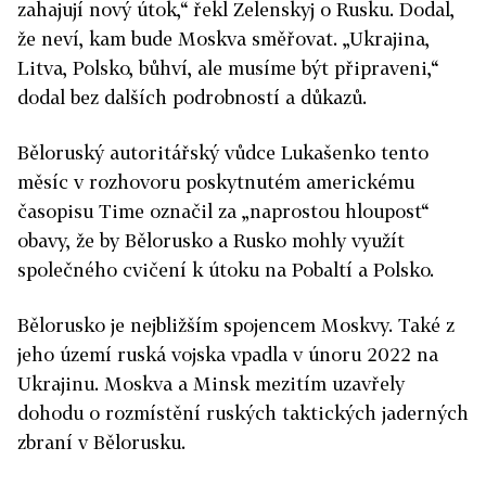
zahajují nový útok,“ řekl Zelenskyj o Rusku. Dodal,
že neví, kam bude Moskva směřovat. „Ukrajina,
Litva, Polsko, bůhví, ale musíme být připraveni,“
dodal bez dalších podrobností a důkazů.
Běloruský autoritářský vůdce Lukašenko tento
měsíc v rozhovoru poskytnutém americkému
časopisu Time označil za „naprostou hloupost“
obavy, že by Bělorusko a Rusko mohly využít
společného cvičení k útoku na Pobaltí a Polsko.
Bělorusko je nejbližším spojencem Moskvy. Také z
jeho území ruská vojska vpadla v únoru 2022 na
Ukrajinu. Moskva a Minsk mezitím uzavřely
dohodu o rozmístění ruských taktických jaderných
zbraní v Bělorusku.