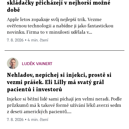
skládačky přicházejí v nejhorší možné
době
Apple letos zopakuje svůj nejlepší trik. Vezme
ověřenou technologii a nabídne ji jako fantastickou
novinku. Firma to v minulosti udělala v...
7. 8. 2026 ▪ 4 min. čtení
LUDĚK VAINERT
Nehladov, nepíchej si injekci, prostě si
vezmi prášek. Eli Lilly má svatý grál
pacientů i investorů
Injekce si běžní lidé sami píchají jen velmi neradi. Podle
průzkumů má k takové formě užívání léků averzi sedm
z deseti amerických pacientů....
7. 8. 2026 ▪ 4 min. čtení