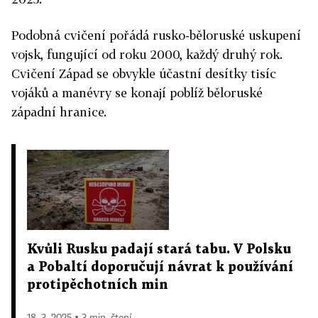
Podobná cvičení pořádá rusko-běloruské uskupení
vojsk, fungující od roku 2000, každý druhý rok.
Cvičení Západ se obvykle účastní desítky tisíc
vojáků a manévry se konají poblíž běloruské
západní hranice.
Kvůli Rusku padají stará tabu. V Polsku
a Pobaltí doporučují návrat k používání
protipěchotních min
18. 3. 2025 ▪ 3 min. čtení