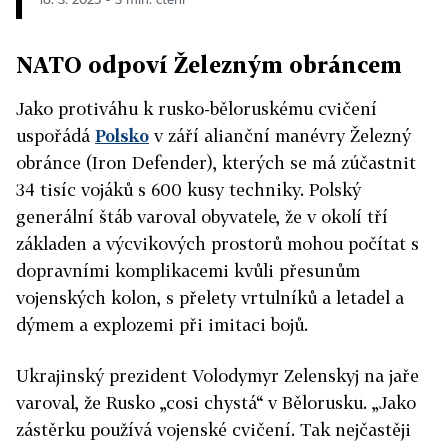
NATO odpoví Železným obráncem
Jako protiváhu k rusko-běloruskému cvičení
uspořádá
Polsko
v září alianční manévry Železný
obránce (Iron Defender), kterých se má zúčastnit
34 tisíc vojáků s 600 kusy techniky. Polský
generální štáb varoval obyvatele, že v okolí tří
základen a výcvikových prostorů mohou počítat s
dopravními komplikacemi kvůli přesunům
vojenských kolon, s přelety vrtulníků a letadel a
dýmem a explozemi při imitaci bojů.
Ukrajinský prezident Volodymyr Zelenskyj na jaře
varoval, že Rusko „cosi chystá“ v Bělorusku. „Jako
zástěrku používá vojenské cvičení. Tak nejčastěji