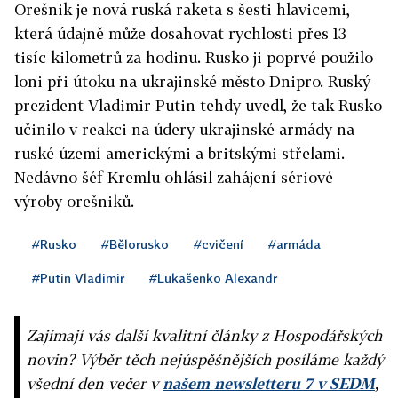
Orešnik je nová ruská raketa s šesti hlavicemi,
která údajně může dosahovat rychlosti přes 13
tisíc kilometrů za hodinu. Rusko ji poprvé použilo
loni při útoku na ukrajinské město Dnipro. Ruský
prezident Vladimir Putin tehdy uvedl, že tak Rusko
učinilo v reakci na údery ukrajinské armády na
ruské území americkými a britskými střelami.
Nedávno šéf Kremlu ohlásil zahájení sériové
výroby orešniků.
#Rusko
#Bělorusko
#cvičení
#armáda
#Putin Vladimir
#Lukašenko Alexandr
Zajímají vás další kvalitní články z Hospodářských
novin? Výběr těch nejúspěšnějších posíláme každý
všední den večer v
našem newsletteru 7 v SEDM
,