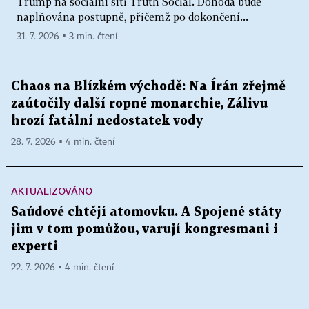
Trump na sociální síti Truth Social. Dohoda bude
naplňována postupně, přičemž po dokončení...
31. 7. 2026 ▪ 3 min. čtení
Chaos na Blízkém východě: Na Írán zřejmě
zaútočily další ropné monarchie, Zálivu
hrozí fatální nedostatek vody
28. 7. 2026 ▪ 4 min. čtení
AKTUALIZOVÁNO
Saúdové chtějí atomovku. A Spojené státy
jim v tom pomůžou, varují kongresmani i
experti
22. 7. 2026 ▪ 4 min. čtení