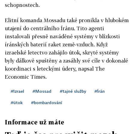
schopnostech.
Elitní komanda Mossadu také pronikla v hlubokém
utajení do centrálního Íránu. Tito agenti
instalovali přesně naváděné systémy v blízkosti
íránských baterií raket země-vzduch. Když
izraelské letectvo zahájilo útok, skryté systémy
byly dálkově spuštěny a zasáhly své cíle v dokonalé
koordinaci s leteckými údery, napsal The
Economic Times.
#Izrael
#Mossad
#tajné služby
#Írán
#útok
#bombardování
Informace už máte