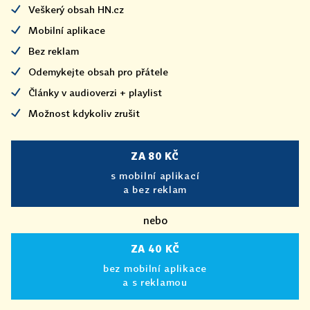
Veškerý obsah HN.cz
Mobilní aplikace
Bez reklam
Odemykejte obsah pro přátele
Články v audioverzi + playlist
Možnost kdykoliv zrušit
ZA 80 KČ
s mobilní aplikací
a bez reklam
nebo
ZA 40 KČ
bez mobilní aplikace
a s reklamou