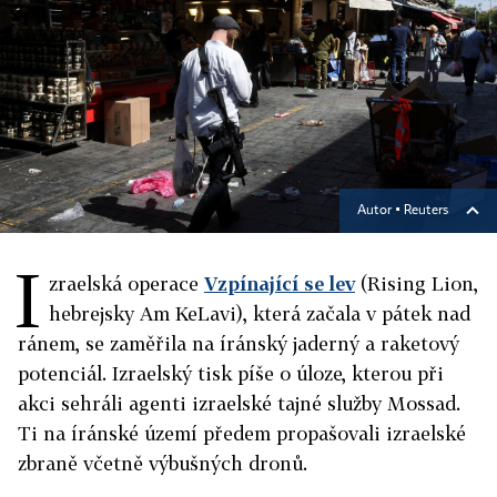
Autor ▪
Reuters
I
zraelská operace
Vzpínající se lev
(Rising Lion,
hebrejsky Am KeLavi), která začala v pátek nad
ránem, se zaměřila na íránský jaderný a raketový
potenciál. Izraelský tisk píše o úloze, kterou při
akci sehráli agenti izraelské tajné služby Mossad.
Ti na íránské území předem propašovali izraelské
zbraně včetně výbušných dronů.