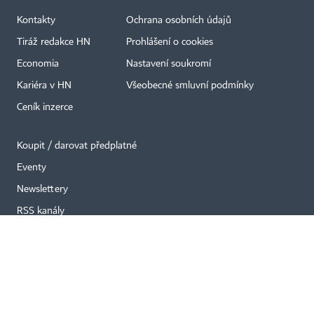
Kontakty
Ochrana osobních údajů
×
Tiráž redakce HN
Prohlášení o cookies
Economia
Nastavení soukromí
Kariéra v HN
Všeobecné smluvní podmínky
Ceník inzerce
Koupit / darovat předplatné
Eventy
Newslettery
RSS kanály
Autorská práva vykonává vydavatel. Bez písemného svolení vydavatele je
zakázáno jakékoli užití částí nebo celku díla, zejména rozmnožování a šíření
jakýmkoli způsobem, mechanickým nebo elektronickým, v českém nebo
jiném jazyce. Bez souhlasu vydavatele je zakázáno též rozmnožování
obsahu pro účely automatizované analýzy textů nebo dat