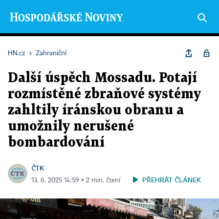
HN.cz
›
Zahraniční
Další úspěch Mossadu. Potají
rozmístěné zbraňové systémy
zahltily íránskou obranu a
umožnily nerušené
bombardování
ČTK
PŘEHRÁT ČLÁNEK
13. 6. 2025 14:59 ▪ 2 min. čtení