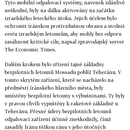
Tyto mobilní odpalovací systémy, navenek zdánlivě
neškodné, byly na dálku aktivovány na začátku
izraelského leteckého útoku. Jejich účelem bylo
ochromit íránskou protivzdušnou obranu a uvolnit
cestu izraelským letounům, aby mohly bez odporu
zasáhnout kritické cíle, napsal zpravodajský server
The Economic Times.
Dalším krokem bylo zřízení tajné základny
bezpilotních letounů Mossadu poblíž Teheránu. V
tomto skrytém zařízení, které se nacházelo na
předměstí íránského hlavního města, byly
umístěny bezpilotní letouny s výbušninami. Ty byly
v pravou chvíli vypuštěny k raketové základně u
Teheránu. Přesné údery bezpilotních letounů
odpalovací zařízení účinně zneškodnily, čímž
zasadily Íránu těžkou ránu v jeho útočných