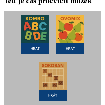
Teď je čas procvičit mozek
HRÁT
HRÁT
HRÁT