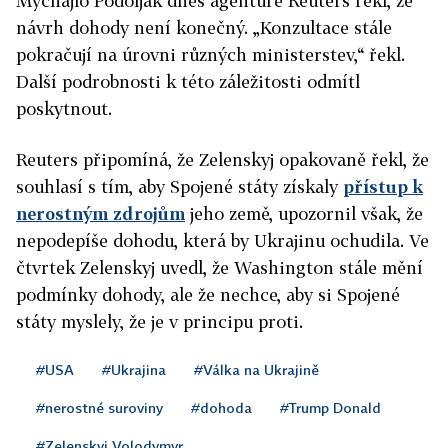
Mychajlo Podoljak dnes agentuře Reuters řekl, že
návrh dohody není konečný. „Konzultace stále
pokračují na úrovni různých ministerstev,“ řekl.
Další podrobnosti k této záležitosti odmítl
poskytnout.
Reuters připomíná, že Zelenskyj opakovaně řekl, že
souhlasí s tím, aby Spojené státy získaly
přístup k
nerostným zdrojům
jeho země, upozornil však, že
nepodepíše dohodu, která by Ukrajinu ochudila. Ve
čtvrtek Zelenskyj uvedl, že Washington stále mění
podmínky dohody, ale že nechce, aby si Spojené
státy myslely, že je v principu proti.
#USA
#Ukrajina
#Válka na Ukrajině
#nerostné suroviny
#dohoda
#Trump Donald
#Zelenskyj Volodymyr