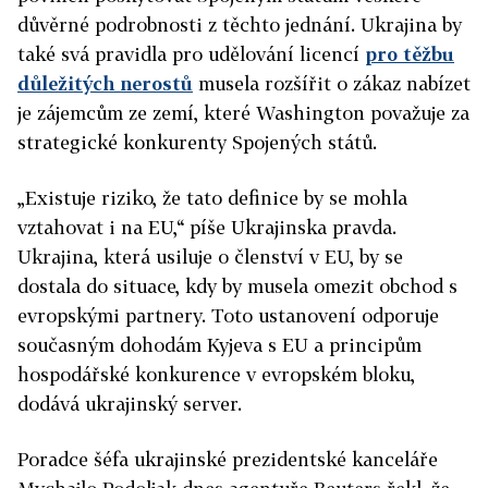
důvěrné podrobnosti z těchto jednání. Ukrajina by
také svá pravidla pro udělování licencí
pro těžbu
důležitých nerostů
musela rozšířit o zákaz nabízet
je zájemcům ze zemí, které Washington považuje za
strategické konkurenty Spojených států.
„Existuje riziko, že tato definice by se mohla
vztahovat i na EU,“ píše Ukrajinska pravda.
Ukrajina, která usiluje o členství v EU, by se
dostala do situace, kdy by musela omezit obchod s
evropskými partnery. Toto ustanovení odporuje
současným dohodám Kyjeva s EU a principům
hospodářské konkurence v evropském bloku,
dodává ukrajinský server.
Poradce šéfa ukrajinské prezidentské kanceláře