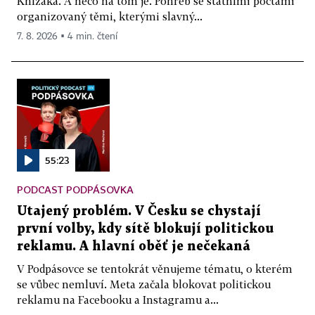
Knížáka. A něco na tom je. Pohřeb se státními poctami
organizovaný těmi, kterými slavný...
7. 8. 2026 ▪ 4 min. čtení
55:23
PODCAST PODPÁSOVKA
Utajený problém. V Česku se chystají
první volby, kdy sítě blokují politickou
reklamu. A hlavní oběť je nečekaná
V Podpásovce se tentokrát věnujeme tématu, o kterém
se vůbec nemluví. Meta začala blokovat politickou
reklamu na Facebooku a Instagramu a...