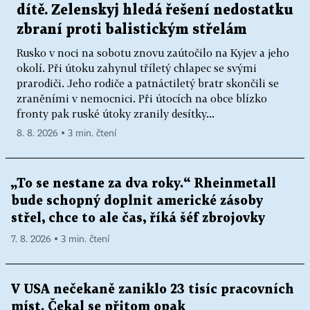
dítě. Zelenskyj hledá řešení nedostatku
zbraní proti balistickým střelám
Rusko v noci na sobotu znovu zaútočilo na Kyjev a jeho
okolí. Při útoku zahynul tříletý chlapec se svými
prarodiči. Jeho rodiče a patnáctiletý bratr skončili se
zraněními v nemocnici. Při útocích na obce blízko
fronty pak ruské útoky zranily desítky...
8. 8. 2026 ▪ 3 min. čtení
„To se nestane za dva roky.“ Rheinmetall
bude schopný doplnit americké zásoby
střel, chce to ale čas, říká šéf zbrojovky
7. 8. 2026 ▪ 3 min. čtení
V USA nečekaně zaniklo 23 tisíc pracovních
míst. Čekal se přitom opak