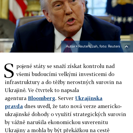
Autor ▪
Reuters, zah, foto: Reuters
S
pojené státy se snaží získat kontrolu nad
všemi budoucími velkými investicemi do
infrastruktury a do těžby nerostných surovin na
Ukrajině.
Ve čtvrtek to napsala
agentura
Bloomberg
. Server
Ukrajinska
pravda
dnes uvedl, že tato nová verze americko-
ukrajinské dohody o využití strategických surovin
by vážně narušila ekonomickou suverenitu
Ukrajiny a mohla by být překážkou na cestě