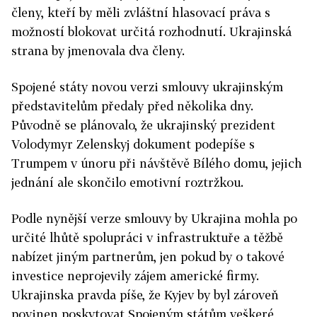
členy, kteří by měli zvláštní hlasovací práva s
možností blokovat určitá rozhodnutí. Ukrajinská
strana by jmenovala dva členy.
Spojené státy novou verzi smlouvy ukrajinským
představitelům předaly před několika dny.
Původně se plánovalo, že ukrajinský prezident
Volodymyr Zelenskyj dokument podepíše s
Trumpem v únoru při návštěvě Bílého domu, jejich
jednání ale skončilo emotivní roztržkou.
Podle nynější verze smlouvy by Ukrajina mohla po
určité lhůtě spolupráci v infrastruktuře a těžbě
nabízet jiným partnerům, jen pokud by o takové
investice neprojevily zájem americké firmy.
Ukrajinska pravda píše, že Kyjev by byl zároveň
povinen poskytovat Spojeným státům veškeré