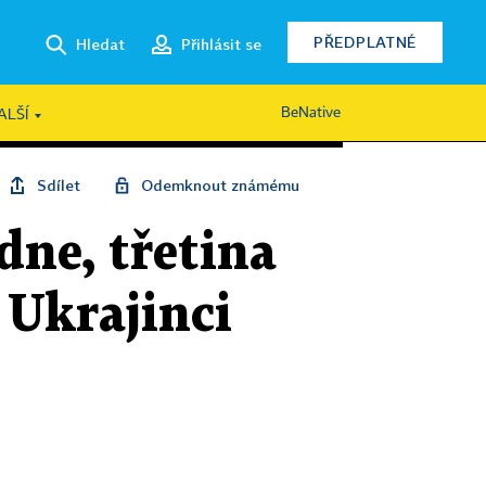
PŘEDPLATNÉ
Hledat
Přihlásit se
BeNative
ALŠÍ
Sdílet
Odemknout známému
dne, třetina
 Ukrajinci