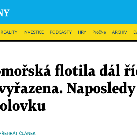
REALITY
INVESTICE
PODCASTY
HRY
PročNe
ARCHIV
D
ořská flotila dál ří
 vyřazena. Naposledy
nolovku
PŘEHRÁT ČLÁNEK