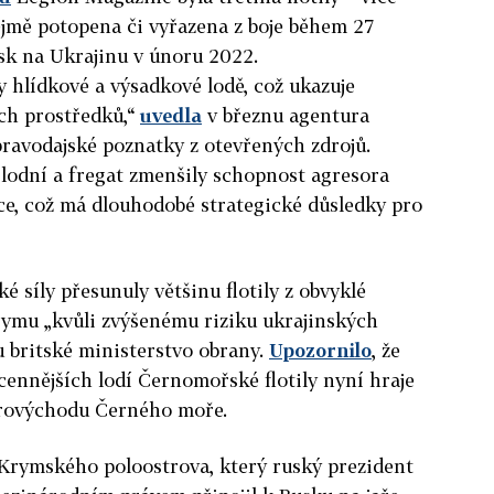
řejmě potopena či vyřazena z boje během 27
jsk na
Ukrajinu
v únoru 2022.
y hlídkové a výsadkové lodě, což ukazuje
ch prostředků,“
uvedla
v březnu agentura
zpravodajské poznatky z otevřených zdrojů.
lodní a fregat zmenšily schopnost agresora
ce, což má dlouhodobé strategické důsledky pro
 síly přesunuly většinu flotily z obvyklé
rymu „kvůli zvýšenému riziku ukrajinských
 britské ministerstvo obrany.
Upozornilo
, že
jcennějších lodí Černomořské flotily nyní hraje
erovýchodu Černého moře.
 Krymského poloostrova, který ruský prezident