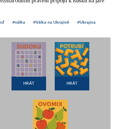
ezinárodním právem připojil k Rusku na jaře
oď
#válka
#Válka na Ukrajině
#Ukrajina
HRÁT
HRÁT