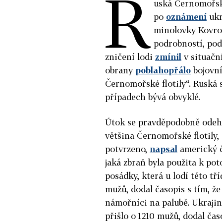
R
uská Černomořská
po
oznámení
ukr
minolovky Kovrov
podrobností, podo
zničení lodi
zmínil
v situačn
obrany
poblahopřálo
bojovní
Černomořské flotily“. Ruská 
případech bývá obvyklé.
Útok se pravděpodobně odeh
většina Černomořské flotily,
potvrzeno,
napsal
americký č
jaká zbraň byla použita k po
posádky, která u lodí této tř
mužů, dodal časopis s tím, že
námořníci na palubě. Ukrajin
přišlo o 1210 mužů, dodal čas