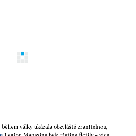
 během války ukázala obzvláště zranitelnou,
u
Legion Magazine byla třetina flotily – více