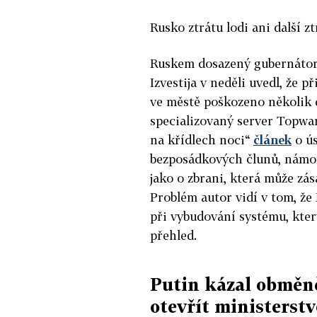
Rusko ztrátu lodi ani další zt
Ruskem dosazený gubernátor 
Izvestija v neděli uvedl, že 
ve městě poškozeno několik 
specializovaný server Topwar.
na křídlech noci“
článek
o ús
bezposádkových člunů, námoř
jako o zbrani, která může zá
Problém autor vidí v tom, že 
při vybudování systému, který
přehled.
Putin kázal obměněn
otevřít ministerst