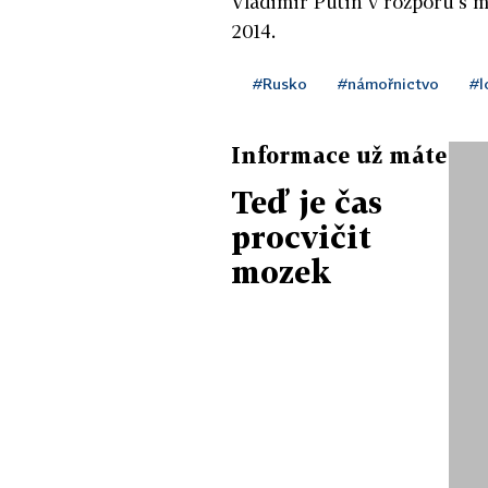
Vladimir Putin v rozporu s m
2014.
#Rusko
#námořnictvo
#l
Informace už máte
Teď je čas
procvičit
mozek