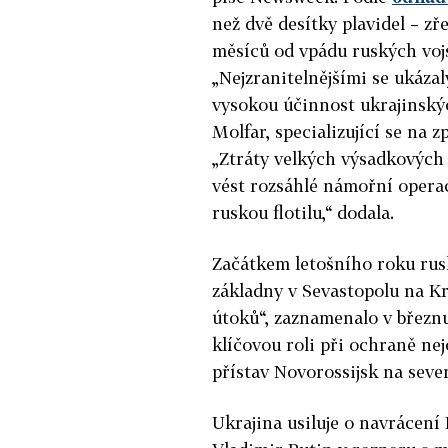
než dvě desítky plavidel – z
měsíců od vpádu ruských vo
„Nejzranitelnějšími se ukázal
vysokou účinnost ukrajinský
Molfar, specializující se na 
„Ztráty velkých výsadkových 
vést rozsáhlé námořní opera
ruskou flotilu,“ dodala.
Začátkem letošního roku ruské
základny v Sevastopolu na K
útoků“, zaznamenalo v březnu
klíčovou roli při ochraně ne
přístav Novorossijsk na sev
Ukrajina
usiluje o navrácení