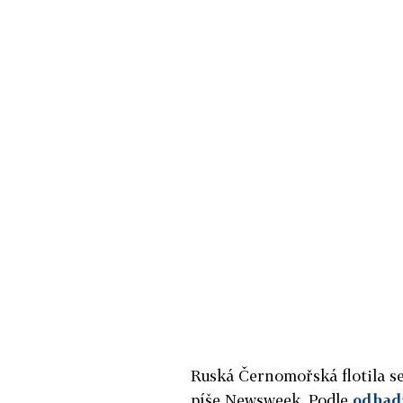
Ruská Černomořská flotila se
píše Newsweek. Podle
odhad