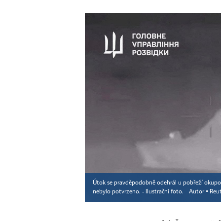
Útok se pravděpodobně odehrál u pobřeží okupova
nebylo potvrzeno. - Ilustrační foto.
Autor ▪
Reut