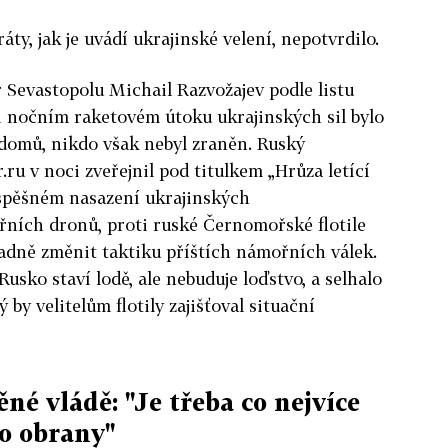
ráty, jak je uvádí ukrajinské velení, nepotvrdilo.
Sevastopolu Michail Razvožajev podle listu
při nočním raketovém útoku ukrajinských sil bylo
domů, nikdo však nebyl zraněn. Ruský
ru v noci zveřejnil pod titulkem „Hrůza letící
pěšném nasazení ukrajinských
ních dronů, proti ruské Černomořské flotile
sadně změnit taktiku příštích námořních válek.
Rusko staví lodě, ale nebuduje loďstvo, a selhalo
 by velitelům flotily zajišťoval situační
é vládě: "Je třeba co nejvíce
vo obrany"