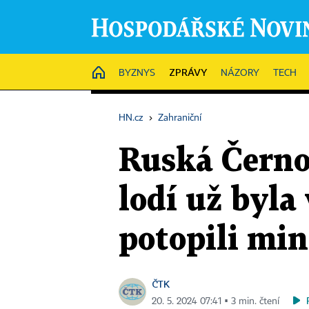
ZPRÁVY
HOME
BYZNYS
NÁZORY
TECH
HN.cz
›
Zahraniční
Ruská Černom
lodí už byla
potopili mi
ČTK
20. 5. 2024 07:41 ▪ 3 min. čtení