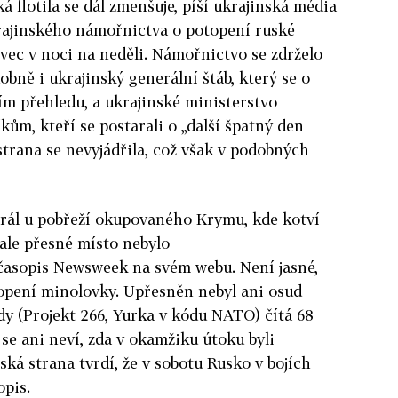
 flotila se dál zmenšuje, píší ukrajinská média
ajinského námořnictva o potopení ruské
ec v noci na neděli. Námořnictvo se zdrželo
bně i ukrajinský generální štáb, který se o
ím přehledu, a ukrajinské ministerstvo
kům, kteří se postarali o „další špatný den
strana se nevyjádřila, což však v podobných
rál u pobřeží okupovaného Krymu, kde kotví
 ale přesné místo nebylo
asopis Newsweek na svém webu. Není jasné,
topení minolovky. Upřesněn nebyl ani osud
ídy (Projekt 266, Yurka v kódu NATO) čítá 68
 se ani neví, zda v okamžiku útoku byli
ská strana tvrdí, že v sobotu Rusko v bojích
opis.