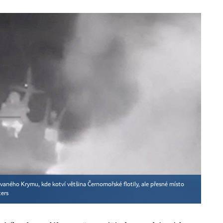
ného Krymu, kde kotví většina Černomořské flotily, ale přesné místo
ers