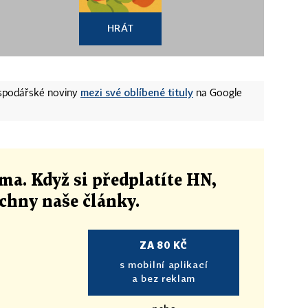
HRÁT
mezi své oblíbené tituly
ospodářské noviny
na Google
ma. Když si předplatíte HN,
echny naše články
.
ZA 80 KČ
s mobilní aplikací
a bez reklam