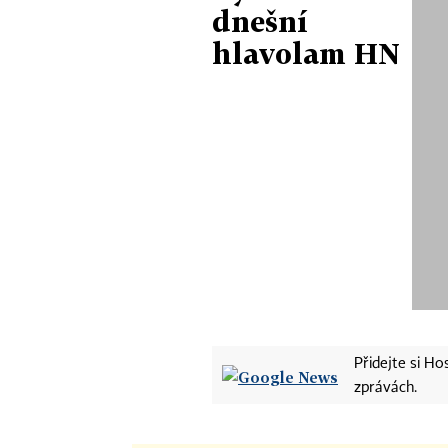
dnešní
hlavolam HN
Přidejte si H
zprávách.