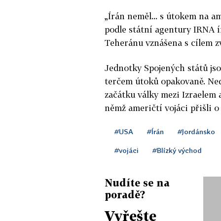
„Írán neměl... s útokem na a
podle státní agentury IRNA í
Teheránu vznášena s cílem zv
Jednotky Spojených států js
terčem útoků opakovaně. Ned
začátku války mezi Izraelem
němž američtí vojáci přišli o 
#USA
#Írán
#Jordánsko
#vojáci
#Blízký východ
Nudíte se na
poradě?
Vyřešte