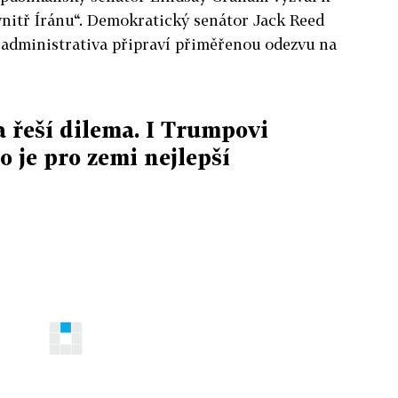
nitř Íránu“. Demokratický senátor Jack Reed
 administrativa připraví přiměřenou odezvu na
 řeší dilema. I Trumpovi
o je pro zemi nejlepší