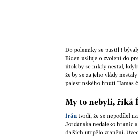
Do polemiky se pustil i býva
Biden usiluje o zvolení do pr
útok by se nikdy nestal, kdyb
že by se za jeho vlády nestaly
palestinského hnutí Hamás či
My to nebyli, říká 
Írán
tvrdí, že se nepodílel n
Jordánska nedaleko hranic se 
dalších utrpělo zranění. Uve