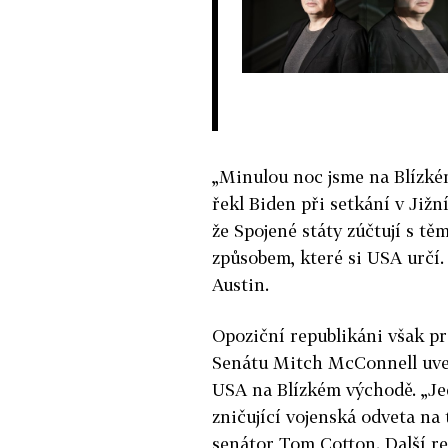
„Minulou noc jsme na Blízkém
řekl Biden při setkání v Jižn
že Spojené státy zúčtují s těm
způsobem, které si USA určí.
Austin.
Opoziční republikáni však pre
Senátu Mitch McConnell uved
USA na Blízkém východě. „Je
zničující vojenská odveta na 
senátor Tom Cotton. Další r