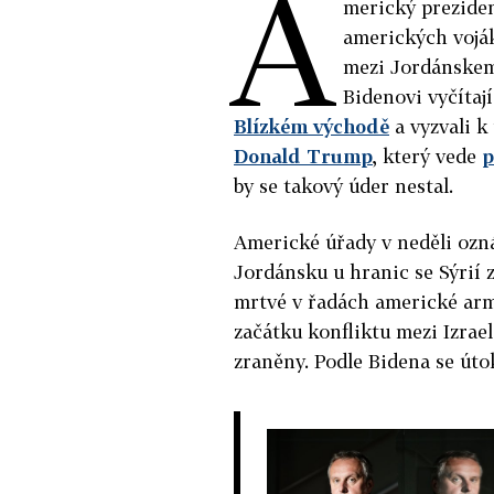
A
merický preziden
amerických voják
mezi Jordánskem 
Bidenovi vyčítaj
Blízkém východě
a vyzvali k
Donald Trump
, který vede
p
by se takový úder nestal.
Americké úřady v neděli ozná
Jordánsku u hranic se Sýrií z
mrtvé v řadách americké arm
začátku konfliktu mezi Izrae
zraněny. Podle Bidena se út