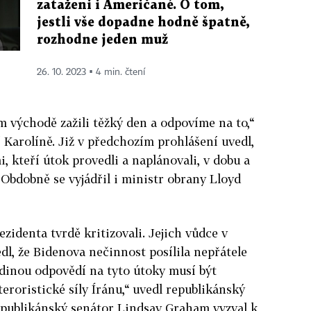
zataženi i Američané. O tom,
jestli vše dopadne hodně špatně,
rozhodne jeden muž
26. 10. 2023 ▪ 4 min. čtení
 východě zažili těžký den a odpovíme na to,“
í Karolíně. Již v předchozím prohlášení uvedl,
i, kteří útok provedli a naplánovali, v dobu a
 Obdobně se vyjádřil i ministr obrany Lloyd
zidenta tvrdě kritizovali. Jejich vůdce v
l, že Bidenova nečinnost posílila nepřátele
dinou odpovědí na tyto útoky musí být
teroristické síly Íránu,“ uvedl republikánský
epublikánský senátor Lindsay Graham vyzval k