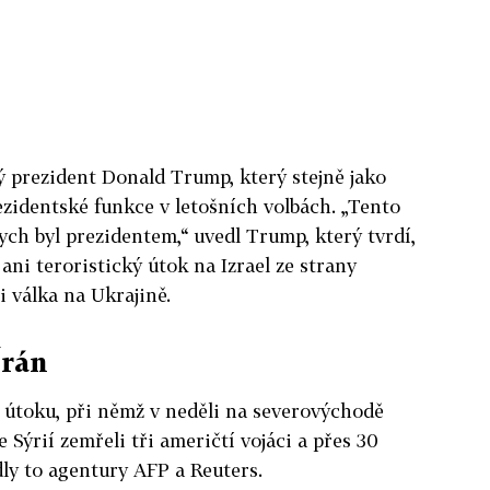
lý prezident Donald Trump, který stejně jako
ezidentské funkce v letošních volbách. „Tento
ych byl prezidentem,“ uvedl Trump, který tvrdí,
 ani teroristický útok na Izrael ze strany
 válka na Ukrajině.
Írán
a útoku, při němž v neděli na severovýchodě
Sýrií zemřeli tři američtí vojáci a přes 30
dly to agentury AFP a Reuters.