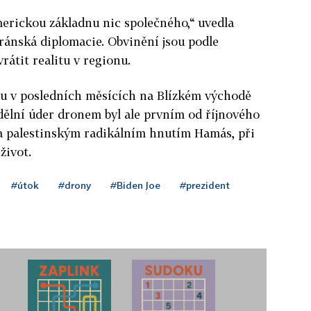
merickou základnu nic společného,“ uvedla
ránská diplomacie. Obvinění jsou podle
rátit realitu v regionu.
ou v posledních měsících na Blízkém východě
ělní úder dronem byl ale prvním od říjnového
 a palestinským radikálním hnutím Hamás, při
život.
#útok
#drony
#Biden Joe
#prezident