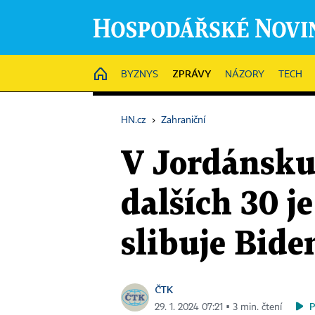
ZPRÁVY
HOME
BYZNYS
NÁZORY
TECH
HN.cz
›
Zahraniční
V Jordánsku 
dalších 30 j
slibuje Bide
ČTK
29. 1. 2024 07:21 ▪ 3 min. čtení