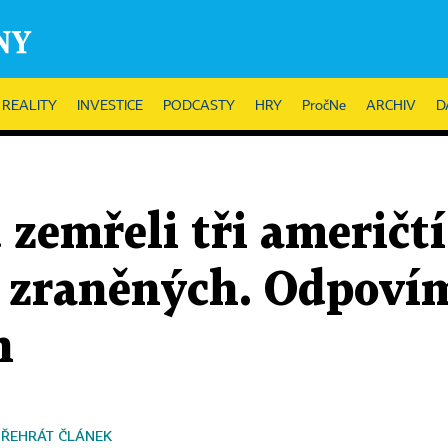
REALITY
INVESTICE
PODCASTY
HRY
PročNe
ARCHIV
D
zemřeli tři američtí 
e zraněných. Odpovím
n
PŘEHRÁT ČLÁNEK