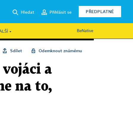
PŘEDPLATNÉ
Hledat
Přihlásit se
BeNative
ALŠÍ
Sdílet
Odemknout známému
vojáci a
e na to,