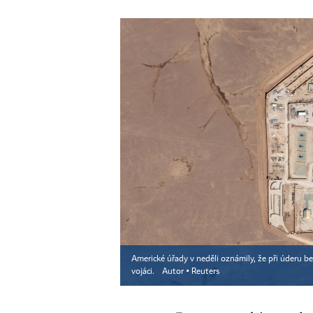
Americké úřady v neděli oznámily, že při úderu bez
vojáci.
Autor ▪
Reuters