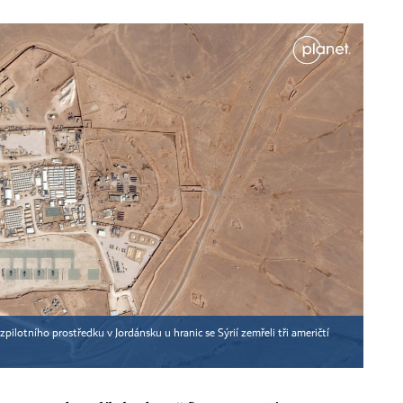
pilotního prostředku v Jordánsku u hranic se Sýrií zemřeli tři američtí