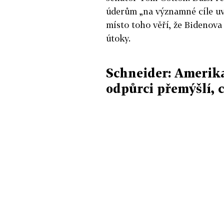
úderům „na významné cíle uv
místo toho věří, že Bidenova
útoky.
Schneider: Amerika
odpůrci přemýšlí, c