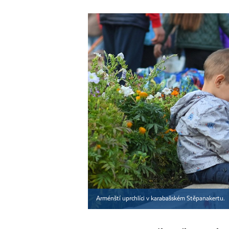
Arménští uprchlíci v karabašském Stěpanakertu.