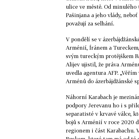
ulice ve městě. Od minulého
Pašinjana a jeho vlády, nebo
považují za selhání.
V pondělí se v ázerbájdžánsk
Arménií, Íránem a Tureckem, 
svým tureckým protějškem R
Alijev ujistil, že práva Arm
uvedla agentura AFP. „Věřím
Arménů do ázerbájdžánské spo
Náhorní Karabach je mezinár
podpory Jerevanu ho i s při
separatisté v krvavé válce, k
bojů s Arménií v roce 2020 d
regionem i část Karabachu. 
Ruskem, které tam má od té d