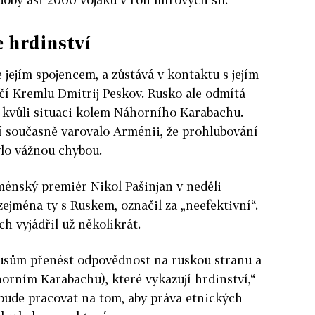
 hrdinství
e jejím spojencem, a zůstává v kontaktu s jejím
čí Kremlu Dmitrij Peskov. Rusko ale odmítá
t kvůli situaci kolem Náhorního Karabachu.
í současně varovalo Arménii, že prohlubování
ylo vážnou chybou.
ménský premiér Nikol Pašinjan v neděli
zejména ty s Ruskem, označil za „neefektivní“.
h vyjádřil už několikrát.
usům přenést odpovědnost na ruskou stranu a
orním Karabachu), které vykazují hrdinství,“
 bude pracovat na tom, aby práva etnických