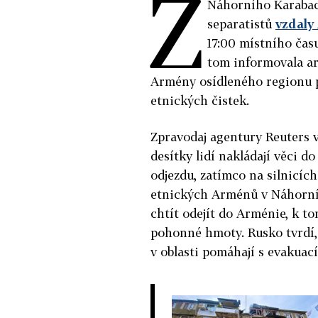
Z
Náhorního Karabac
separatistů
vzdaly
17:00 místního čas
tom informovala ar
Armény osídleného regionu p
etnických čistek.
Zpravodaj agentury Reuters v
desítky lidí nakládají věci d
odjezdu, zatímco na silnicíc
etnických Arménů v Náhorním
chtít odejít do Arménie, k t
pohonné hmoty. Rusko tvrdí,
v oblasti pomáhají s evakuací