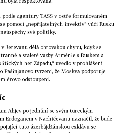
u byla respektována.
í podle agentury TASS v ostře formulovaném
n se pomocí „nepřijatelných invektiv“ vůči Rusku
 neúspěchy své politiky.
 v Jerevanu dělá obrovskou chybu, když se
tranné a staleté vazby Arménie s Ruskem a
litických her Západu,“ uvedlo v prohlášení
lo Pašinjanovo tvrzení, že Moskva podporuje
emiérovo odstoupení.
íc
ham Alijev po jednání se svým tureckým
m Erdoganem v Nachičevanu naznačil, že bude
ojující tuto ázerbájdžánskou exklávu se