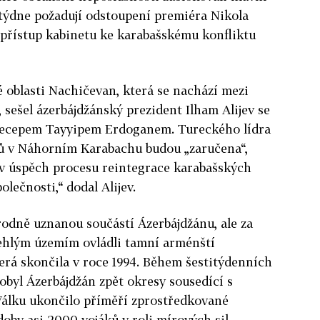
 týdne požadují odstoupení premiéra Nikola
ť přístup kabinetu ke karabašskému konfliktu
é oblasti Nachičevan, která se nachází mezi
sešel ázerbájdžánský prezident Ilham Alijev se
ecepem Tayyipem Erdoganem. Tureckého lídra
énů v Náhorním Karabachu budou „zaručena“,
 v úspěch procesu reintegrace karabašských
lečnosti,“ dodal Alijev.
odně uznanou součástí Ázerbájdžánu, ale za
lehlým územím ovládli tamní arménští
terá skončila v roce 1994. Během šestitýdenních
obyl Ázerbájdžán zpět okresy sousedící s
Válku ukončilo příměří zprostředkované
oby asi 2000 vojáků v roli mírových sil.