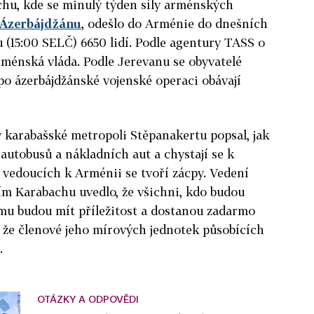
hu, kde se minulý týden síly arménských
 Ázerbájdžánu
, odešlo do Arménie do dnešních
u (15:00 SELČ) 6650 lidí. Podle agentury TASS o
ménská vláda. Podle Jerevanu se obyvatelé
o ázerbájdžánské vojenské operaci obávají
 karabašské metropoli Stěpanakertu popsal, jak
o autobusů a nákladních aut a chystají se k
h vedoucích k Arménii se tvoří zácpy. Vedení
 Karabachu uvedlo, že všichni, kdo budou
omu budou mít příležitost a dostanou zadarmo
 že členové jeho mírových jednotek působících
.
OTÁZKY A ODPOVĚDI