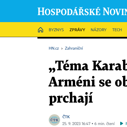
ZPRÁVY
HOME
BYZNYS
NÁZORY
TECH
HN.cz
›
Zahraniční
„Téma Karab
Arméni se ob
prchají
ČTK
25. 9. 2023 16:47 ▪ 6 min. čtení