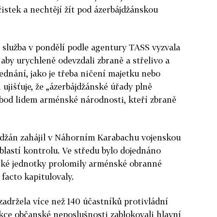
istek a nechtějí žít pod ázerbájdžánskou
 služba v pondělí podle agentury TASS vyzvala
aby urychleně odevzdali zbraně a střelivo a
ednání, jako je třeba ničení majetku nebo
jišťuje, že „ázerbájdžánské úřady plně
obod lidem arménské národnosti, kteří zbraně
jdžán zahájil v Náhorním Karabachu vojenskou
blastí kontrolu. Ve středu bylo dojednáno
nské jednotky prolomily arménské obranné
facto kapitulovaly.
zadržela více než 140 účastníků protivládní
kce občanské neposlušnosti zablokovali hlavní