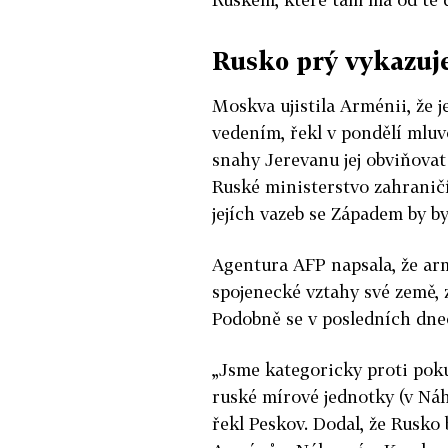
Rusko prý vykazuje
Moskva ujistila Arménii, že j
vedením, řekl v pondělí mluv
snahy Jerevanu jej obviňova
Ruské ministerstvo zahranič
jejích vazeb se Západem by b
Agentura AFP napsala, že ar
spojenecké vztahy své země, 
Podobně se v posledních dnec
„Jsme kategoricky proti pok
ruské mírové jednotky (v Náh
řekl Peskov. Dodal, že Rusko