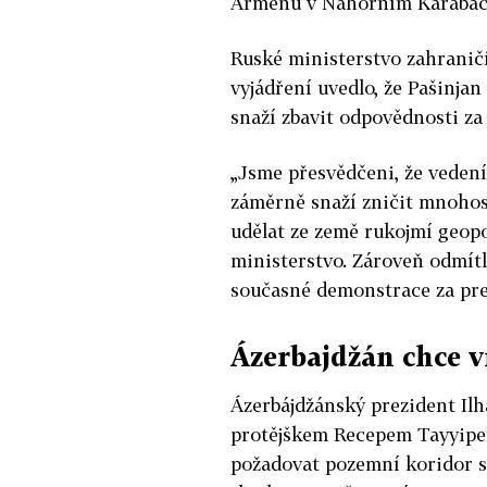
Arménů v Náhorním Karabach
Ruské ministerstvo zahranič
vyjádření uvedlo, že Pašinja
snaží zbavit odpovědnosti za
„Jsme přesvědčeni, že vedení
záměrně snaží zničit mnohos
udělat ze země rukojmí geopo
ministerstvo. Zároveň odmít
současné demonstrace za pr
Ázerbajdžán chce v
Ázerbájdžánský prezident Il
protějškem Recepem Tayyipe
požadovat pozemní koridor sp