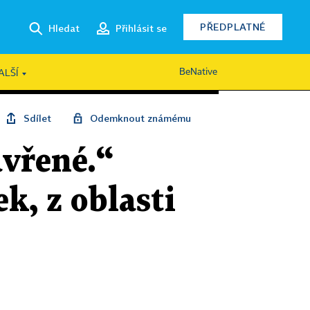
PŘEDPLATNÉ
Hledat
Přihlásit se
BeNative
ALŠÍ
Sdílet
Odemknout známému
vřené.“
k, z oblasti