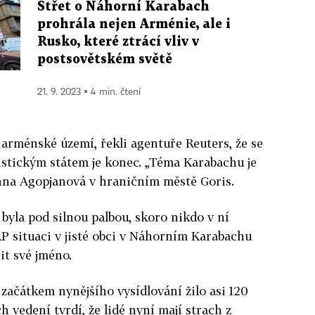
Střet o Náhorní Karabach
prohrála nejen Arménie, ale i
Rusko, které ztrácí vliv v
postsovětském světě
21. 9. 2023 ▪ 4 min. čtení
a arménské území, řekli agentuře Reuters, že se
tistickým státem je konec. „Téma Karabachu je
nna Agopjanová v hraničním městě Goris.
 byla pod silnou palbou, skoro nikdo v ní
AP situaci v jisté obci v Náhorním Karabachu
it své jméno.
ačátkem nynějšího vysídlování žilo asi 120
h vedení tvrdí, že lidé nyní mají strach z