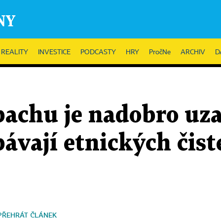
REALITY
INVESTICE
PODCASTY
HRY
PročNe
ARCHIV
D
achu je nadobro uza
ávají etnických čiste
PŘEHRÁT ČLÁNEK