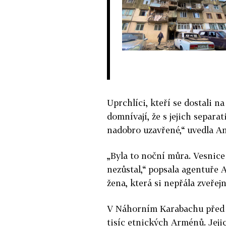
Uprchlíci, kteří se dostali n
domnívají, že s jejich separa
nadobro uzavřené,“ uvedla A
„Byla to noční můra. Vesnice
nezůstal,“ popsala agentuře 
žena, která si nepřála zveřejn
V Náhorním Karabachu před z
tisíc etnických Arménů. Jejic