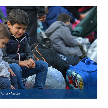
Autor ▪
Reuters