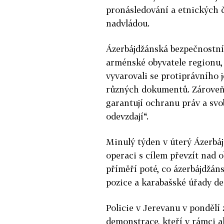
pronásledování a etnických č
nadvládou.
Ázerbájdžánská bezpečnostní
arménské obyvatele regionu, 
vyvarovali se protiprávního j
různých dokumentů. Zároveň u
garantují ochranu práv a sv
odevzdají“.
Minulý týden v úterý Ázerbá
operaci s cílem převzít nad o
příměří poté, co ázerbájdžá
pozice a karabašské úřady de 
Policie v Jerevanu v pondělí 
demonstrace, kteří v rámci a