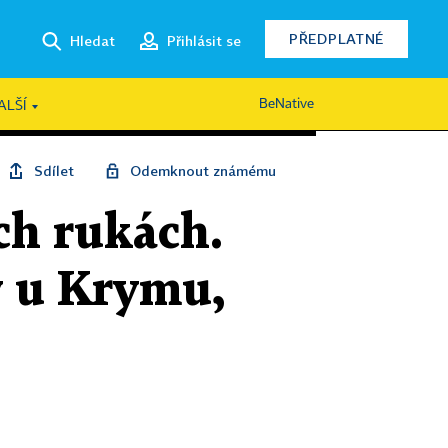
PŘEDPLATNÉ
Hledat
Přihlásit se
BeNative
ALŠÍ
Sdílet
Odemknout známému
ch rukách.
y u Krymu,