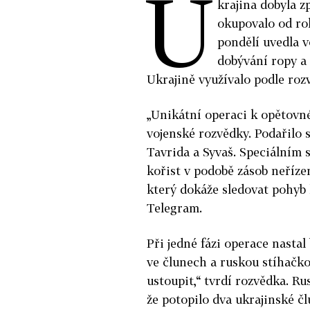
U
krajina dobyla z
okupovalo od rok
pondělí uvedla v
dobývání ropy a 
Ukrajině využívalo podle rozv
„Unikátní operaci k opětovn
vojenské rozvědky. Podařilo 
Tavrida a Syvaš. Speciálním 
kořist v podobě zásob neříze
který dokáže sledovat pohyb
Telegram.
Při jedné fázi operace nasta
ve člunech a ruskou stíhačko
ustoupit,“ tvrdí rozvědka. R
že potopilo dva ukrajinské čl