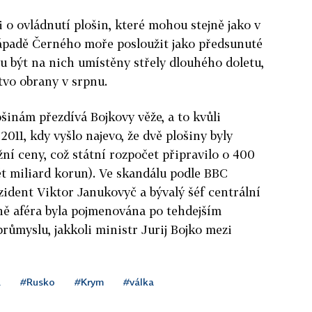
 o ovládnutí plošin, které mohou stejně jako v
ápadě Černého moře posloužit jako předsunuté
u být na nich umístěny střely dlouhého doletu,
tvo obrany v srpnu.
inám přezdívá Bojkovy věže, a to kvůli
011, kdy vyšlo najevo, že dvě plošiny byly
ní ceny, což státní rozpočet připravilo o 400
ět miliard korun). Ve skandálu podle BBC
zident Viktor Janukovyč a bývalý šéf centrální
ně aféra byla pojmenována po tehdejším
růmyslu, jakkoli ministr Jurij Bojko mezi
a
#Rusko
#Krym
#válka