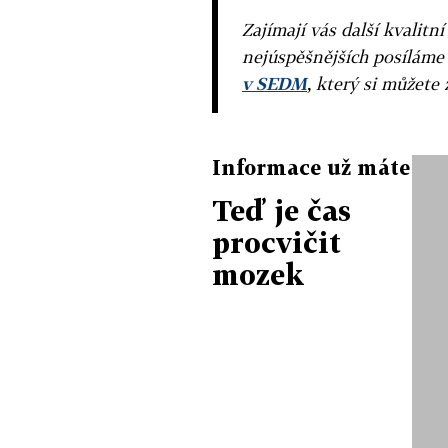
Zajímají vás další kvalit
nejúspěšnějších posíláme
v SEDM
, který si můžete 
Informace už máte
Teď je čas
procvičit
mozek