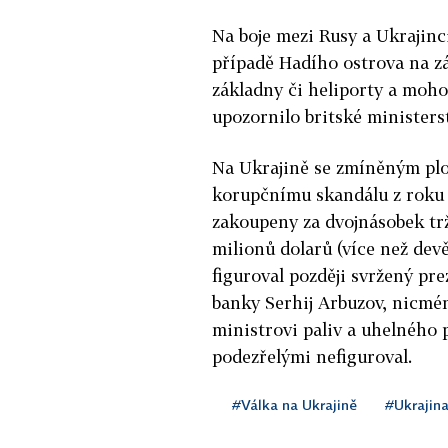
Na boje mezi Rusy a Ukrajinci
případě Hadího ostrova na z
základny či heliporty a moho
upozornilo britské ministers
Na Ukrajině se zmíněným ploš
korupčnímu skandálu z roku 2
zakoupeny za dvojnásobek trž
milionů dolarů (více než dev
figuroval později svržený pre
banky Serhij Arbuzov, nicmé
ministrovi paliv a uhelného p
podezřelými nefiguroval.
#Válka na Ukrajině
#Ukrajin