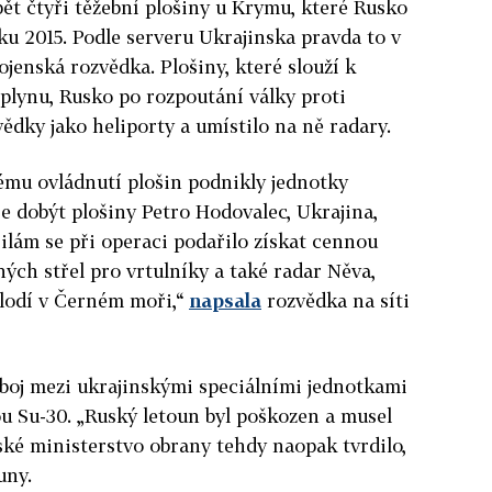
pět čtyři těžební plošiny u Krymu, které Rusko
u 2015. Podle serveru Ukrajinska pravda to v
ojenská rozvědka. Plošiny, které slouží k
plynu, Rusko po rozpoutání války proti
ědky jako heliporty a umístilo na ně radary.
ému ovládnutí plošin podnikly jednotky
se dobýt plošiny Petro Hodovalec, Ukrajina,
silám se při operaci podařilo získat cennou
ných střel pro vrtulníky a také radar Něva,
 lodí v Černém moři,“
napsala
rozvědka na síti
l boj mezi ukrajinskými speciálními jednotkami
u Su-30. „Ruský letoun byl poškozen a musel
uské ministerstvo obrany tehdy naopak tvrdilo,
uny.