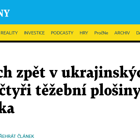
REALITY
INVESTICE
PODCASTY
HRY
PročNe
ARCHIV
D
ch zpět v ukrajinský
čtyři těžební plošin
dka
ŘEHRÁT ČLÁNEK