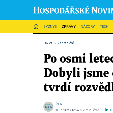
ZPRÁVY
HOME
BYZNYS
NÁZORY
TECH
HN.cz
›
Zahraniční
Po osmi lete
Dobyli jsme 
tvrdí rozvě
ČTK
P
11. 9. 2023 12:24 ▪ 2 min. čtení