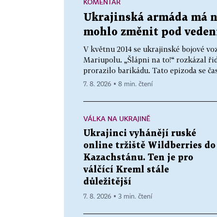
KOMENTÁŘ
Ukrajinská armáda má no
mohlo změnit pod veden
V květnu 2014 se ukrajinské bojové vo
Mariupolu. „Šlápni na to!“ rozkázal řid
prorazilo barikádu. Tato epizoda se čas
7. 8. 2026 ▪ 8 min. čtení
VÁLKA NA UKRAJINĚ
Ukrajinci vyhánějí ruské
online tržiště Wildberries do
Kazachstánu. Ten je pro
válčící Kreml stále
důležitější
7. 8. 2026 ▪ 3 min. čtení