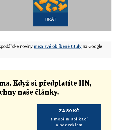
HRÁT
mezi své oblíbené tituly
ospodářské noviny
na Google
ma. Když si předplatíte HN,
echny naše články
.
ZA 80 KČ
s mobilní aplikací
a bez reklam