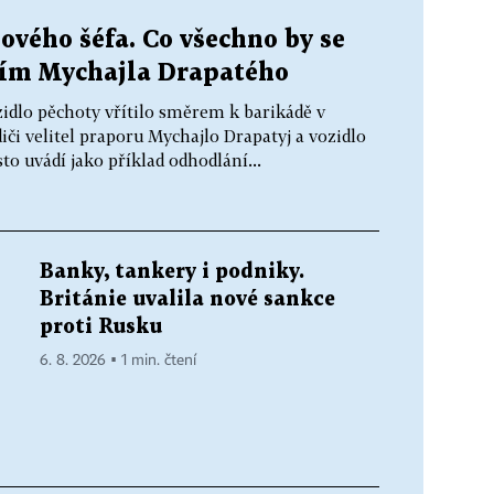
vého šéfa. Co všechno by se
ím Mychajla Drapatého
zidlo pěchoty vřítilo směrem k barikádě v
iči velitel praporu Mychajlo Drapatyj a vozidlo
to uvádí jako příklad odhodlání...
Banky, tankery i podniky.
Británie uvalila nové sankce
proti Rusku
6. 8. 2026 ▪ 1 min. čtení