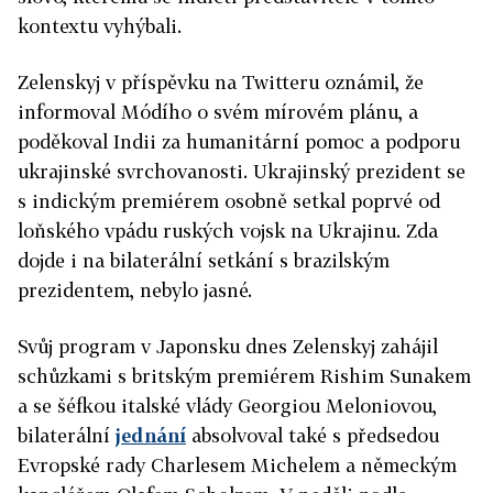
kontextu vyhýbali.
Zelenskyj v příspěvku na Twitteru oznámil, že
informoval Módího o svém mírovém plánu, a
poděkoval Indii za humanitární pomoc a podporu
ukrajinské svrchovanosti. Ukrajinský prezident se
s indickým premiérem osobně setkal poprvé od
loňského vpádu ruských vojsk na Ukrajinu. Zda
dojde i na bilaterální setkání s brazilským
prezidentem, nebylo jasné.
Svůj program v Japonsku dnes Zelenskyj zahájil
schůzkami s britským premiérem Rishim Sunakem
a se šéfkou italské vlády Georgiou Meloniovou,
bilaterální
jednání
absolvoval také s předsedou
Evropské rady Charlesem Michelem a německým