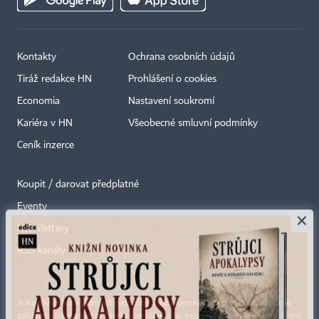
Kontakty
Ochrana osobních údajů
Tiráž redakce HN
Prohlášení o cookies
Economia
Nastavení soukromí
Kariéra v HN
Všeobecné smluvní podmínky
Ceník inzerce
Koupit / darovat předplatné
Eventy
×
Newslettery
RSS kanály
Autorská práva vykonává vydavatel. Bez písemného svolení vydavatele je
zakázáno jakékoli užití částí nebo celku díla, zejména rozmnožování a šíření