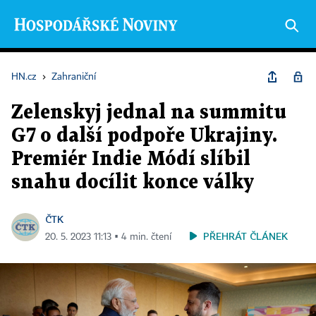
HN.cz
›
Zahraniční
Zelenskyj jednal na summitu
G7 o další podpoře Ukrajiny.
Premiér Indie Módí slíbil
snahu docílit konce války
ČTK
PŘEHRÁT ČLÁNEK
20. 5. 2023 11:13 ▪ 4 min. čtení