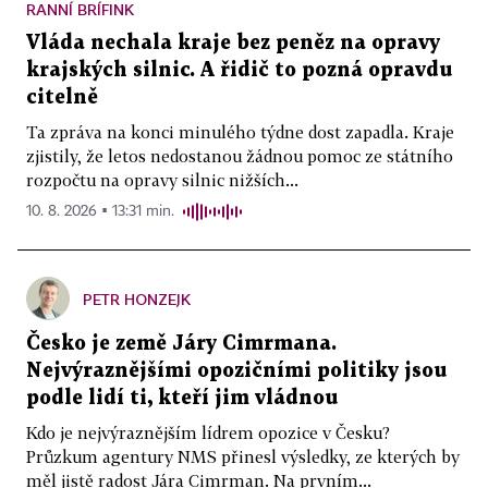
RANNÍ BRÍFINK
Vláda nechala kraje bez peněz na opravy
krajských silnic. A řidič to pozná opravdu
citelně
Ta zpráva na konci minulého týdne dost zapadla. Kraje
zjistily, že letos nedostanou žádnou pomoc ze státního
rozpočtu na opravy silnic nižších...
10. 8. 2026 ▪ 13:31 min.
PETR HONZEJK
Česko je země Járy Cimrmana.
Nejvýraznějšími opozičními politiky jsou
podle lidí ti, kteří jim vládnou
Kdo je nejvýraznějším lídrem opozice v Česku?
Průzkum agentury NMS přinesl výsledky, ze kterých by
měl jistě radost Jára Cimrman. Na prvním...