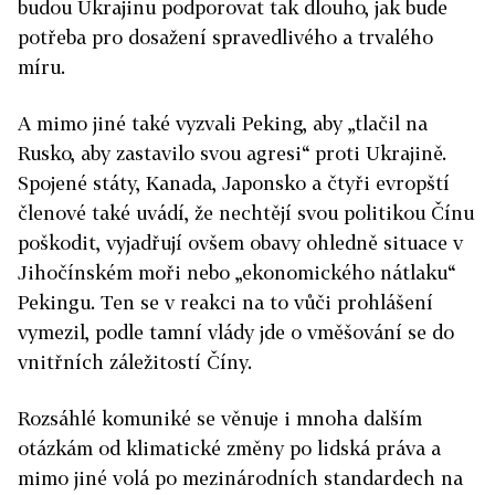
budou Ukrajinu podporovat tak dlouho, jak bude
potřeba pro dosažení spravedlivého a trvalého
míru.
A mimo jiné také vyzvali Peking, aby „tlačil na
Rusko, aby zastavilo svou agresi“ proti Ukrajině.
Spojené státy, Kanada, Japonsko a čtyři evropští
členové také uvádí, že nechtějí svou politikou Čínu
poškodit, vyjadřují ovšem obavy ohledně situace v
Jihočínském moři nebo „ekonomického nátlaku“
Pekingu. Ten se v reakci na to vůči prohlášení
vymezil
, podle tamní vlády jde o vměšování se do
vnitřních záležitostí Číny.
Rozsáhlé komuniké se věnuje i mnoha dalším
otázkám od klimatické změny po lidská práva a
mimo jiné volá po mezinárodních standardech na