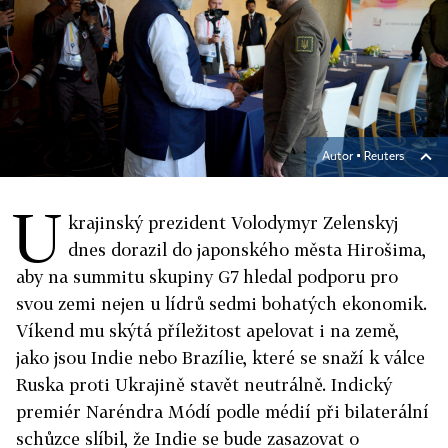
Autor ▪
Reuters
U
krajinský prezident Volodymyr Zelenskyj
dnes dorazil do japonského města Hirošima,
aby na summitu skupiny G7 hledal podporu pro
svou zemi nejen u lídrů sedmi bohatých ekonomik.
Víkend mu skýtá příležitost apelovat i na země,
jako jsou Indie nebo Brazílie, které se snaží k válce
Ruska proti Ukrajině stavět neutrálně. Indický
premiér Naréndra Módí podle médií při bilaterální
schůzce slíbil, že Indie se bude zasazovat o