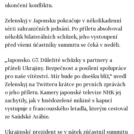
ukončení konfliktu.
Zelenskyj v Japonsku pokračuje v několikadenní
sérii zahraničních jednání. Po příletu absolvoval
několik bilaterálních schůzek, jeho vystoupení
před všemi účastníky summitu se čeká v neděli.
„Japonsko. G7. Důležité schůzky s partnery a
přáteli Ukrajiny. Bezpečnost a posílení spolupráce
pro naše vítězství. Mír bude po dnešku blíž,“ uvedl
Zelenskyj na Twitteru krátce po prvních zprávách
o jeho příletu. Kamery japonské televize NHK jej
zachytily, jak v hnědozelené mikině s kapucí
vystupuje z francouzského letadla, kterým cestoval
ze Saúdské Arábie.
Ukrajinský prezident se v pátek zúčastnil summitu