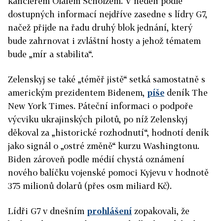
kancléřem Olafem Scholzem. V neděli podle
dostupných informací nejdříve zasedne s lídry G7,
načež přijde na řadu druhý blok jednání, který
bude zahrnovat i zvláštní hosty a jehož tématem
bude „mír a stabilita“.
Zelenskyj se také „téměř jistě“ setká samostatně s
americkým prezidentem Bidenem,
píše
deník The
New York Times. Páteční informaci o podpoře
výcviku ukrajinských pilotů, po níž Zelenskyj
děkoval za „historické rozhodnutí“, hodnotí deník
jako signál o „ostré změně“ kurzu Washingtonu.
Biden zároveň podle médií chystá oznámení
nového balíčku vojenské pomoci Kyjevu v hodnotě
375 milionů dolarů (přes osm miliard Kč).
Lídři G7 v dnešním
prohlášení
zopakovali, že