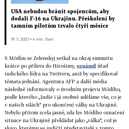
USA nebudou bránit spojencům, aby
dodali F-16 na Ukrajinu. Přeškolení by
tamním pilotům trvalo čtyři měsíce
19. 5. 2023 ▪ 4 min. čtení
S Módím se Zelenskyj setkal na okraj summitu
krátce po příletu do Hirošimy,
oznámil
úřad
indického lídra na Twitteru, aniž by specifikoval
témata jednání. Agentura AFP a další média
následně informovaly o úvodním projevu Módího,
podle kterého „Indie i já osobně uděláme vše, co je
v našich silách“ pro ukončení války na Ukrajině.
Nebylo přitom zcela jasné, zda lze Módího označení
situace na Ukrajině překládat jako „válka“, což je
slovo, kterému se indičtí představitelé v tomto