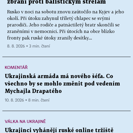
zbraní proti balistickým střelám
Rusko v noci na sobotu znovu zaútočilo na Kyjev a jeho
okolí. Při útoku zahynul tříletý chlapec se svými
prarodiči. Jeho rodiče a patnáctiletý bratr skončili se
zraněními v nemocnici. Při útocích na obce blízko
fronty pak ruské útoky zranily desítky...
8. 8. 2026 ▪ 3 min. čtení
KOMENTÁŘ
Ukrajinská armáda má nového šéfa. Co
všechno by se mohlo změnit pod vedením
Mychajla Drapatého
10. 8. 2026 ▪ 8 min. čtení
VÁLKA NA UKRAJINĚ
Ukrajinci vyhánějí ruské online tržiště