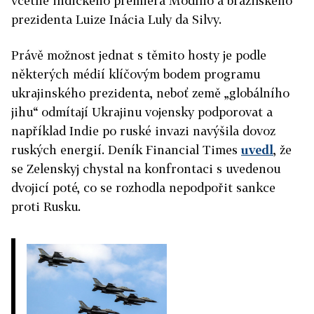
včetně indického premiéra Módího a brazilského
prezidenta Luize Inácia Luly da Silvy.
Právě možnost jednat s těmito hosty je podle
některých médií klíčovým bodem programu
ukrajinského prezidenta, neboť země „globálního
jihu“ odmítají Ukrajinu vojensky podporovat a
například Indie po ruské invazi navýšila dovoz
ruských energií. Deník Financial Times
uvedl
, že
se Zelenskyj chystal na konfrontaci s uvedenou
dvojicí poté, co se rozhodla nepodpořit sankce
proti Rusku.