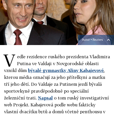
Autor ▪
Reuters
V
edle rezidence ruského prezidenta Vladimira
Putina ve Valdaji v Novgorodské oblasti
vznikl dům
bývalé gymnastky Aliny Kabajevové
,
kterou média označují za jeho přítelkyni a matku
tří jeho dětí. Do Valdaje za Putinem jezdí bývalá
sportovkyně pravděpodobně po speciální
železniční trati.
Napsal
o tom ruský investigativní
web Projekt. Kabajevová podle webu fakticky
vlastní dvacítku bytů a domů včetně penthousu v