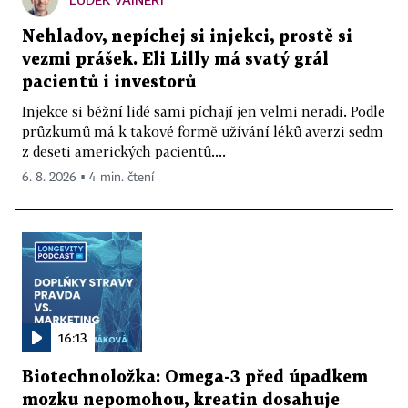
Nehladov, nepíchej si injekci, prostě si
vezmi prášek. Eli Lilly má svatý grál
pacientů i investorů
Injekce si běžní lidé sami píchají jen velmi neradi. Podle
průzkumů má k takové formě užívání léků averzi sedm
z deseti amerických pacientů....
6. 8. 2026 ▪ 4 min. čtení
16:13
Biotechnoložka: Omega-3 před úpadkem
mozku nepomohou, kreatin dosahuje