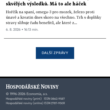
skvělých výsledků. Má to ale háček
Hořčík na spaní, omega-3 pro mozek, železo proti
únavě a kreatin dnes skoro na všechno. Trh s doplňky
stravy slibuje řadu benefitů, ale které z...
6. 8. 2026 ▪ 16:13 min.
DALŠÍ ZPRÁVY
©
1996-2026
Economia, a.s.
Hospodářské noviny (print) ISSN 0862-9587
Hospodářské noviny (online) ISSN 2787-950X