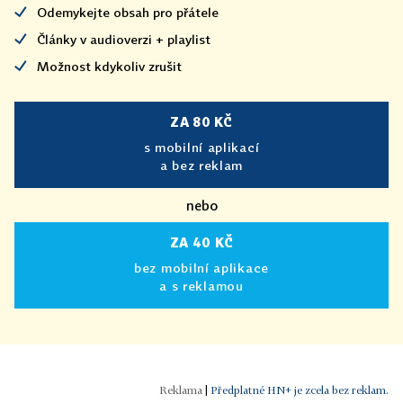
Odemykejte obsah pro přátele
Články v audioverzi + playlist
Možnost kdykoliv zrušit
ZA 80 KČ
s mobilní aplikací
a bez reklam
nebo
ZA 40 KČ
bez mobilní aplikace
a s reklamou
|
Předplatné HN+ je zcela bez reklam.