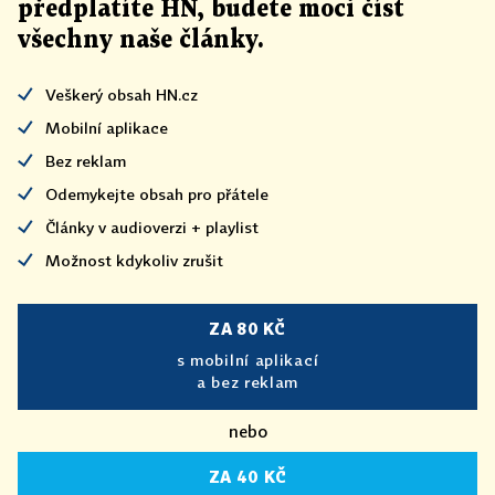
předplatíte HN, budete moci číst
všechny naše články
.
Veškerý obsah HN.cz
Mobilní aplikace
Bez reklam
Odemykejte obsah pro přátele
Články v audioverzi + playlist
Možnost kdykoliv zrušit
ZA 80 KČ
s mobilní aplikací
a bez reklam
nebo
ZA 40 KČ