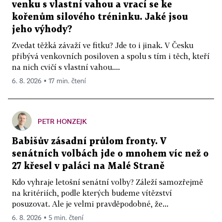
venku s vlastní vahou a vrací se ke
kořenům silového tréninku. Jaké jsou
jeho výhody?
Zvedat těžká závaží ve fitku? Jde to i jinak. V Česku
přibývá venkovních posiloven a spolu s tím i těch, kteří
na nich cvičí s vlastní vahou....
6. 8. 2026 ▪ 17 min. čtení
PETR HONZEJK
Babišův zásadní průlom fronty. V
senátních volbách jde o mnohem víc než o
27 křesel v paláci na Malé Straně
Kdo vyhraje letošní senátní volby? Záleží samozřejmě
na kritériích, podle kterých budeme vítězství
posuzovat. Ale je velmi pravděpodobné, že...
6. 8. 2026 ▪ 5 min. čtení