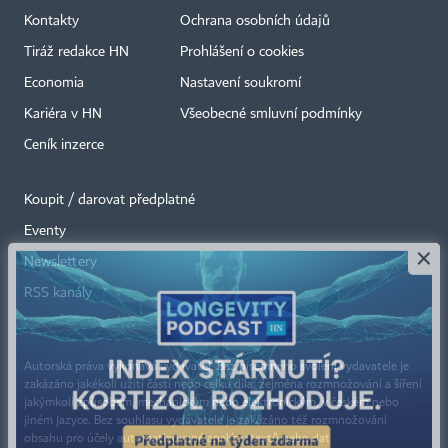
Kontakty
Ochrana osobních údajů
Tiráž redakce HN
Prohlášení o cookies
Economia
Nastavení soukromí
Kariéra v HN
Všeobecné smluvní podmínky
Ceník inzerce
Koupit / darovat předplatné
Eventy
×
Newslettery
RSS kanály
Autorská práva vykonává vydavatel. Bez písemného svolení vydavatele je
zakázáno jakékoli užití částí nebo celku díla, zejména rozmnožování a šíření
jakýmkoli způsobem, mechanickým nebo elektronickým, v českém nebo
jiném jazyce. Bez souhlasu vydavatele je zakázáno též rozmnožování
obsahu pro účely automatizované analýzy textů nebo dat