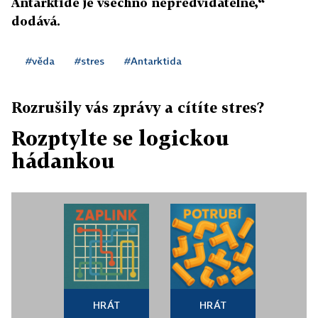
Antarktidě je všechno nepředvídatelné,“
dodává.
#věda
#stres
#Antarktida
Rozrušily vás zprávy a cítíte stres?
Rozptylte se logickou
hádankou
HRÁT
HRÁT