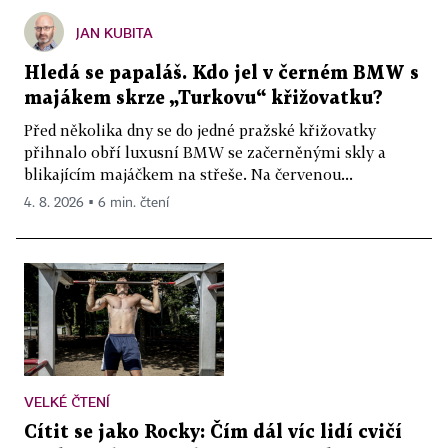
JAN KUBITA
Hledá se papaláš. Kdo jel v černém BMW s
majákem skrze „Turkovu“ křižovatku?
Před několika dny se do jedné pražské křižovatky
přihnalo obří luxusní BMW se začerněnými skly a
blikajícím majáčkem na střeše. Na červenou...
4. 8. 2026 ▪ 6 min. čtení
VELKÉ ČTENÍ
Cítit se jako Rocky: Čím dál víc lidí cvičí