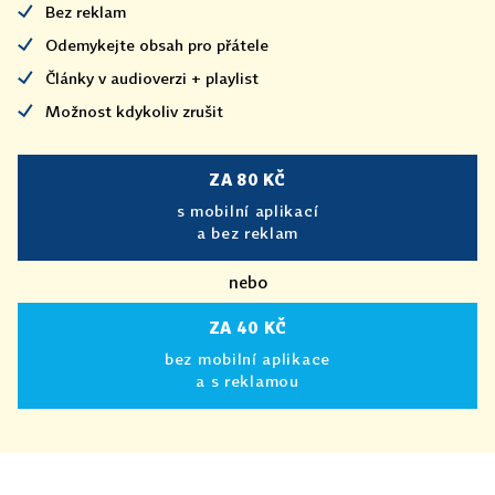
Bez reklam
Odemykejte obsah pro přátele
Články v audioverzi + playlist
Možnost kdykoliv zrušit
ZA 80 KČ
s mobilní aplikací
a bez reklam
nebo
ZA 40 KČ
bez mobilní aplikace
a s reklamou