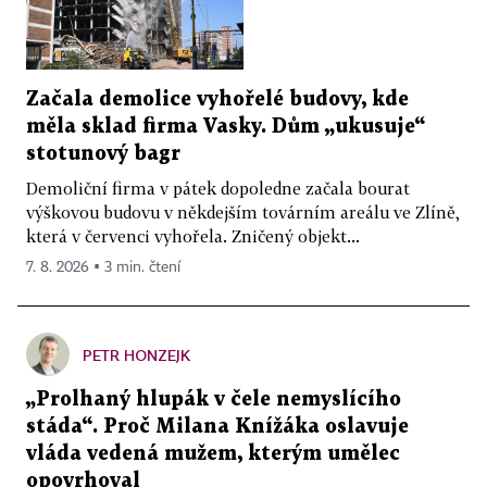
Začala demolice vyhořelé budovy, kde
měla sklad firma Vasky. Dům „ukusuje“
stotunový bagr
Demoliční firma v pátek dopoledne začala bourat
výškovou budovu v někdejším továrním areálu ve Zlíně,
která v červenci vyhořela. Zničený objekt...
7. 8. 2026 ▪ 3 min. čtení
PETR HONZEJK
„Prolhaný hlupák v čele nemyslícího
stáda“. Proč Milana Knížáka oslavuje
vláda vedená mužem, kterým umělec
opovrhoval