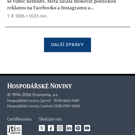
se vůbec nemluví. Meta začala blokovat politickou
reklamu na Facebooku a Instagramu a...
7. 8. 2026 ▪ 55:23 min.
DALŠÍ ZPRÁVY
©
1996-2026
Economia, a.s.
Hospodářské noviny (print) ISSN 0862-9587
Hospodářské noviny (online) ISSN 2787-950X
Certifikováno
Sledujte nás