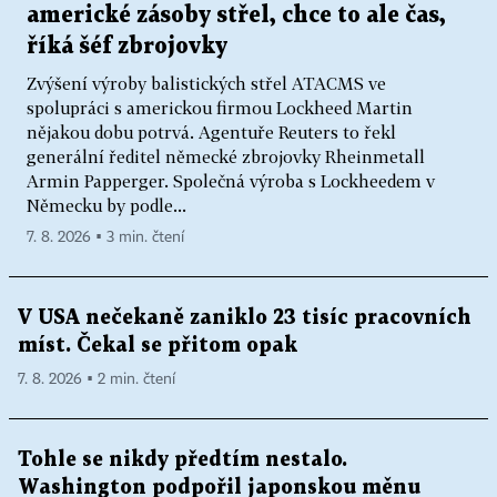
americké zásoby střel, chce to ale čas,
říká šéf zbrojovky
Zvýšení výroby balistických střel ATACMS ve
spolupráci s americkou firmou Lockheed Martin
nějakou dobu potrvá. Agentuře Reuters to řekl
generální ředitel německé zbrojovky Rheinmetall
Armin Papperger. Společná výroba s Lockheedem v
Německu by podle...
7. 8. 2026 ▪ 3 min. čtení
V USA nečekaně zaniklo 23 tisíc pracovních
míst. Čekal se přitom opak
7. 8. 2026 ▪ 2 min. čtení
Tohle se nikdy předtím nestalo.
Washington podpořil japonskou měnu