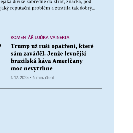
nějaká divize zabředne do ztrát, značka, pod
aký reputační problém a ztratila tak dobrý...
KOMENTÁŘ LUĎKA VAINERTA
o
Trump už ruší opatření, které
sám zaváděl. Jenže levnější
brazilská káva Američany
moc nevytrhne
1. 12. 2025 ▪ 4 min. čtení