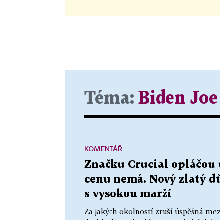
Téma:
Biden Joe
KOMENTÁŘ
Značku Crucial opláčou u
cenu nemá. Nový zlatý dů
s vysokou marží
Za jakých okolností zruší úspěšná me