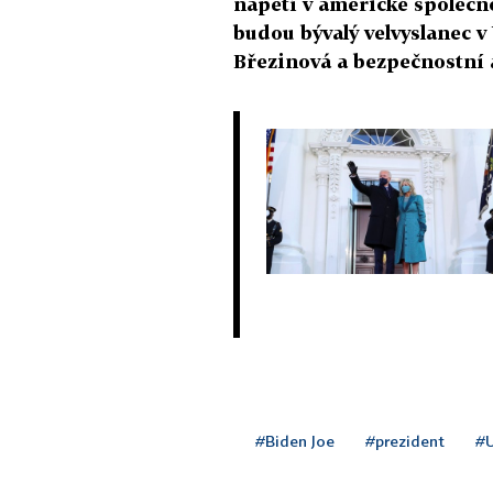
napětí v americké společno
budou bývalý velvyslanec 
Březinová a bezpečnostní 
#Biden Joe
#prezident
#