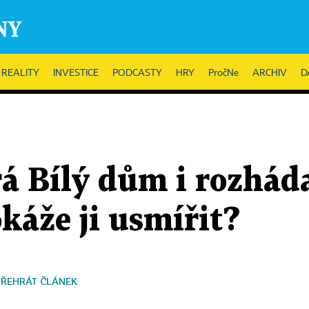
REALITY
INVESTICE
PODCASTY
HRY
PročNe
ARCHIV
D
rá Bílý dům i rozhá
káže ji usmířit?
PŘEHRÁT ČLÁNEK