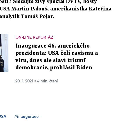
sti? Sledujte živý speciál DVTV, hosty
v USA Martin Palouš, amerikanistka Kateřina
analytik Tomáš Pojar.
ON-LINE REPORTÁŽ
Inaugurace 46. amerického
prezidenta: USA čelí rasismu a
viru, dnes ale slaví triumf
demokracie, prohlásil Biden
20. 1. 2021 ▪ 4 min. čtení
USA
#inaugurace