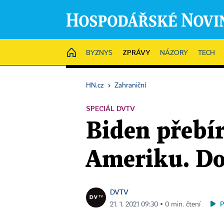
ZPRÁVY
HOME
BYZNYS
NÁZORY
TECH
HN.cz
›
Zahraniční
SPECIÁL DVTV
Biden přebí
Ameriku. Do
DVTV
21. 1. 2021 09:30 ▪ 0 min. čtení