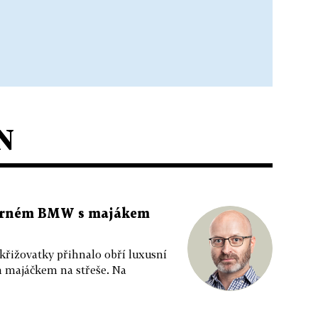
N
 černém BMW s majákem
 křižovatky přihnalo obří luxusní
m majáčkem na střeše. Na