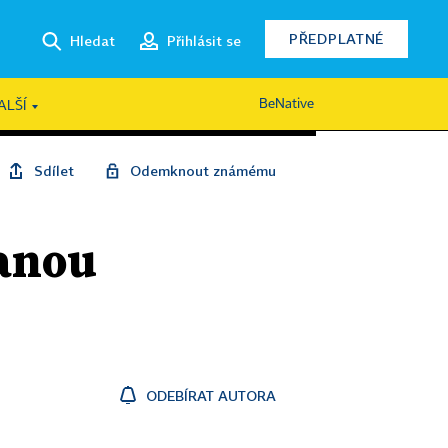
PŘEDPLATNÉ
Hledat
Přihlásit se
BeNative
ALŠÍ
Sdílet
Odemknout známému
danou
ODEBÍRAT AUTORA