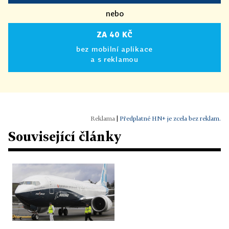
nebo
ZA 40 KČ
bez mobilní aplikace
a s reklamou
|
Předplatné HN+ je zcela bez reklam.
Související články