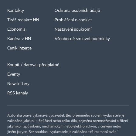
Kontakty
Ochrana osobních údajů
Tiráž redakce HN
Prohlášení o cookies
Economia
Nastavení soukromí
Kariéra v HN
Všeobecné smluvní podmínky
Ceník inzerce
Koupit / darovat předplatné
Eventy
×
Newslettery
RSS kanály
Autorská práva vykonává vydavatel. Bez písemného svolení vydavatele je
zakázáno jakékoli užití částí nebo celku díla, zejména rozmnožování a šíření
jakýmkoli způsobem, mechanickým nebo elektronickým, v českém nebo
jiném jazyce. Bez souhlasu vydavatele je zakázáno též rozmnožování