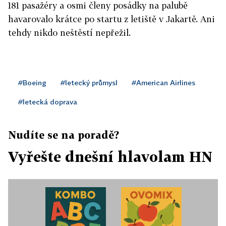
181 pasažéry a osmi členy posádky na palubě
havarovalo krátce po startu z letiště v Jakartě. Ani
tehdy nikdo neštěstí nepřežil.
#Boeing
#letecký průmysl
#American Airlines
#letecká doprava
Nudíte se na poradě?
Vyřešte dnešní hlavolam HN