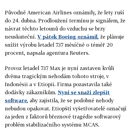
Původně American Airlines oznámily, že lety ruší
do 24. dubna. Prodloužení termínu je signálem, že
návrat těchto letounů do vzduchu se brzy
neuskuteční.
V pátek Boeing oznámil
, že plánuje
snížit výrobu letadel 737 měsíčně o téměř 20
procent, napsala agentura Reuters.
Provoz letadel 737 Max je nyní zastaven kvůli
dvěma tragickým nehodám tohoto stroje, v
Indonésii a v Etiopii. Firma pozastavila také
dodávky zákazníkům.
Nyní se snaží zlepšit
software
, aby zajistila, že se podobné nehody
nebudou opakovat. Etiopští vyšetřovatelé označují
za jeden z faktorů březnové tragédie softwarový
problém stabilizačního systému MCAS.