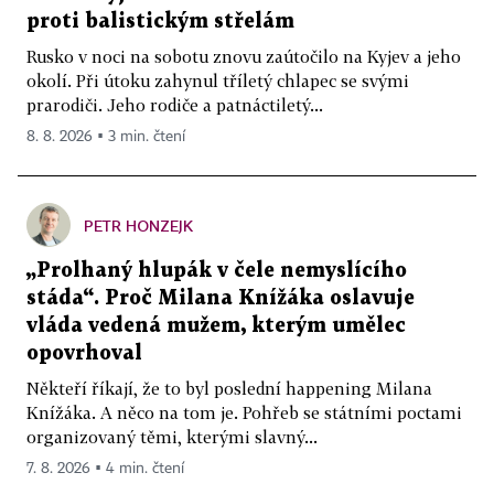
proti balistickým střelám
Rusko v noci na sobotu znovu zaútočilo na Kyjev a jeho
okolí. Při útoku zahynul tříletý chlapec se svými
prarodiči. Jeho rodiče a patnáctiletý...
8. 8. 2026 ▪ 3 min. čtení
PETR HONZEJK
„Prolhaný hlupák v čele nemyslícího
stáda“. Proč Milana Knížáka oslavuje
vláda vedená mužem, kterým umělec
opovrhoval
Někteří říkají, že to byl poslední happening Milana
Knížáka. A něco na tom je. Pohřeb se státními poctami
organizovaný těmi, kterými slavný...
7. 8. 2026 ▪ 4 min. čtení