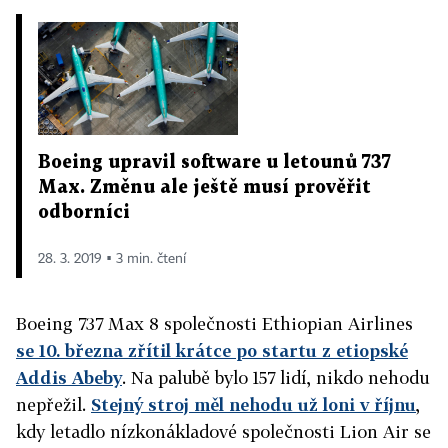
Boeing upravil software u letounů 737
Max. Změnu ale ještě musí prověřit
odborníci
28. 3. 2019 ▪ 3 min. čtení
Boeing 737 Max 8 společnosti Ethiopian Airlines
se 10. března zřítil krátce po startu z etiopské
Addis Abeby
. Na palubě bylo 157 lidí, nikdo nehodu
nepřežil.
Stejný stroj měl nehodu už loni v říjnu
,
kdy letadlo nízkonákladové společnosti Lion Air se