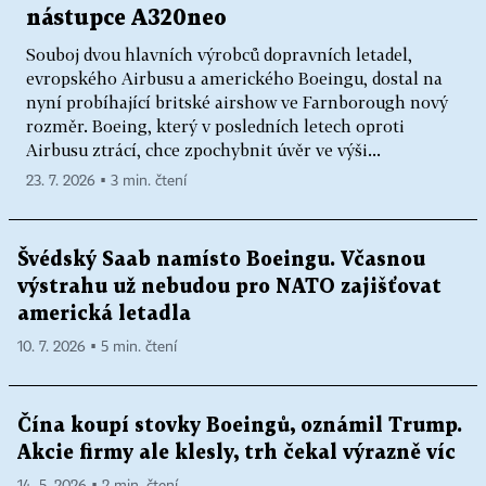
nástupce A320neo
Souboj dvou hlavních výrobců dopravních letadel,
evropského Airbusu a amerického Boeingu, dostal na
nyní probíhající britské airshow ve Farnborough nový
rozměr. Boeing, který v posledních letech oproti
Airbusu ztrácí, chce zpochybnit úvěr ve výši...
23. 7. 2026 ▪ 3 min. čtení
Švédský Saab namísto Boeingu. Včasnou
výstrahu už nebudou pro NATO zajišťovat
americká letadla
10. 7. 2026 ▪ 5 min. čtení
Čína koupí stovky Boeingů, oznámil Trump.
Akcie firmy ale klesly, trh čekal výrazně víc
14. 5. 2026 ▪ 2 min. čtení