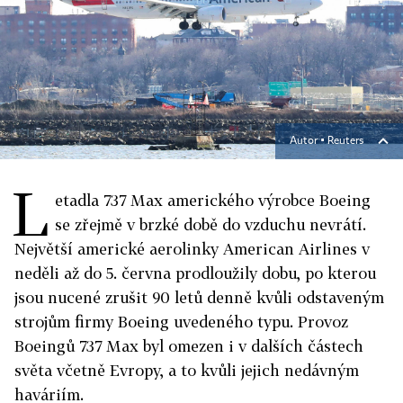
Autor ▪
Reuters
L
etadla 737 Max amerického výrobce Boeing
se zřejmě v brzké době do vzduchu nevrátí.
Největší americké aerolinky American Airlines v
neděli až do 5. června prodloužily dobu, po kterou
jsou nucené zrušit 90 letů denně kvůli odstaveným
strojům firmy Boeing uvedeného typu. Provoz
Boeingů 737 Max byl omezen i v dalších částech
světa včetně Evropy, a to kvůli jejich nedávným
haváriím.