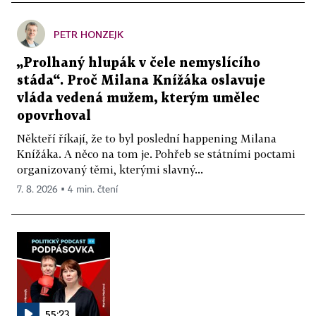
PETR HONZEJK
„Prolhaný hlupák v čele nemyslícího
stáda“. Proč Milana Knížáka oslavuje
vláda vedená mužem, kterým umělec
opovrhoval
Někteří říkají, že to byl poslední happening Milana
Knížáka. A něco na tom je. Pohřeb se státními poctami
organizovaný těmi, kterými slavný...
7. 8. 2026 ▪ 4 min. čtení
55:23