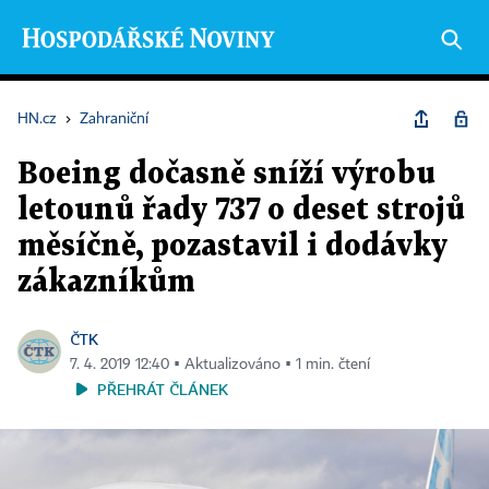
HN.cz
›
Zahraniční
Boeing dočasně sníží výrobu
letounů řady 737 o deset strojů
měsíčně, pozastavil i dodávky
zákazníkům
ČTK
7. 4. 2019 12:40 ▪ Aktualizováno ▪ 1 min. čtení
PŘEHRÁT ČLÁNEK