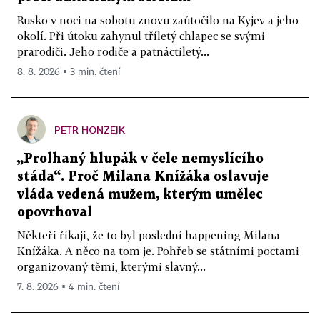
Rusko v noci na sobotu znovu zaútočilo na Kyjev a jeho
okolí. Při útoku zahynul tříletý chlapec se svými
prarodiči. Jeho rodiče a patnáctiletý...
8. 8. 2026 ▪ 3 min. čtení
PETR HONZEJK
„Prolhaný hlupák v čele nemyslícího
stáda“. Proč Milana Knížáka oslavuje
vláda vedená mužem, kterým umělec
opovrhoval
Někteří říkají, že to byl poslední happening Milana
Knížáka. A něco na tom je. Pohřeb se státními poctami
organizovaný těmi, kterými slavný...
7. 8. 2026 ▪ 4 min. čtení