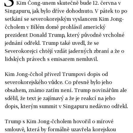
Kim Čong-unem skutečně bude 12. června v
Singapuru, jak bylo dříve dohodnuto. V pátek to po
setkání se severokorejským vyslancem Kim Jong-
čcholem v Bílém domě prohlásil americký
prezident Donald Trump, který původně vrcholné
jednání odřekl. Trump také uvedl, že se
Severokorejci chtějí vzdát jaderných zbraní a že o
lidských právech s emisarem nemluvil.
Kim Jong-čchol přivezl Trumpovi dopis od
severokorejského vůdce. Co přesně bylo jeho
obsahem, známo zatím není. Trump novinářům ale
sdělil, že text je zajímavý a že je reakcí na jeho
dopis, kterým summit v Singapuru nedávno odřekl.
Trump s Kim Jong-čcholem hovořil o mírové
smlouvě, která by formálně uzavřela korejskou