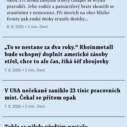
prarodiči. Jeho rodiče a patnáctiletý bratr skončili se
zraněními v nemocnici. Při útocích na obce blízko
fronty pak ruské útoky zranily desítky...
8. 8. 2026 ▪ 3 min. čtení
„To se nestane za dva roky.“ Rheinmetall
bude schopný doplnit americké zásoby
střel, chce to ale čas, říká šéf zbrojovky
7. 8. 2026 ▪ 3 min. čtení
V USA nečekaně zaniklo 23 tisíc pracovních
míst. Čekal se přitom opak
7. 8. 2026 ▪ 2 min. čtení