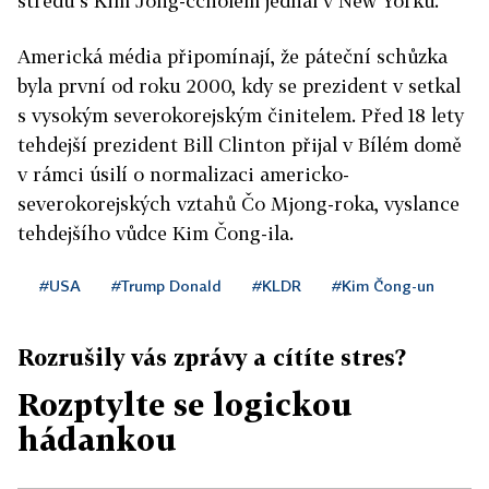
středu s Kim Jong-čcholem jednal v New Yorku.
Americká média připomínají, že páteční schůzka
byla první od roku 2000, kdy se prezident v setkal
s vysokým severokorejským činitelem. Před 18 lety
tehdejší prezident Bill Clinton přijal v Bílém domě
v rámci úsilí o normalizaci americko-
severokorejských vztahů Čo Mjong-roka, vyslance
tehdejšího vůdce Kim Čong-ila.
#USA
#Trump Donald
#KLDR
#Kim Čong-un
Rozrušily vás zprávy a cítíte stres?
Rozptylte se logickou
hádankou