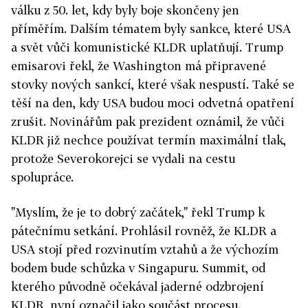
válku z 50. let, kdy byly boje skončeny jen
příměřím. Dalším tématem byly sankce, které USA
a svět vůči komunistické KLDR uplatňují. Trump
emisarovi řekl, že Washington má připravené
stovky nových sankcí, které však nespustí. Také se
těší na den, kdy USA budou moci odvetná opatření
zrušit. Novinářům pak prezident oznámil, že vůči
KLDR již nechce používat termín maximální tlak,
protože Severokorejci se vydali na cestu
spolupráce.
"Myslím, že je to dobrý začátek," řekl Trump k
pátečnímu setkání. Prohlásil rovněž, že KLDR a
USA stojí před rozvinutím vztahů a že výchozím
bodem bude schůzka v Singapuru. Summit, od
kterého původně očekával jaderné odzbrojení
KLDR, nyní označil jako součást procesu.