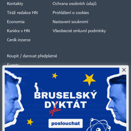
Kontakty
Ochrana osobních údajů
Tiráž redakce HN
Prohlášení o cookies
Economia
Nastavení soukromí
Kariéra v HN
Všeobecné smluvní podmínky
Ceník inzerce
Koupit / darovat předplatné
Eventy
×
Newslettery
RSS kanály
Autorská práva vykonává vydavatel. Bez písemného svolení vydavatele je
zakázáno jakékoli užití částí nebo celku díla, zejména rozmnožování a šíření
jakýmkoli způsobem, mechanickým nebo elektronickým, v českém nebo
jiném jazyce. Bez souhlasu vydavatele je zakázáno též rozmnožování
obsahu pro účely automatizované analýzy textů nebo dat