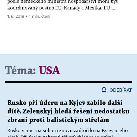
podle německého ministra hospodářství mohl být
koordinovaný postup EU, Kanady a Mexika. EU i...
1. 6. 2018 ▪ 4 min. čtení
Téma:
USA
ODEBÍRAT
Rusko při úderu na Kyjev zabilo další
dítě. Zelenskyj hledá řešení nedostatku
zbraní proti balistickým střelám
Rusko v noci na sobotu znovu zaútočilo na Kyjev a jeho
okolí. Při útoku zahynul tříletý chlapec se svými