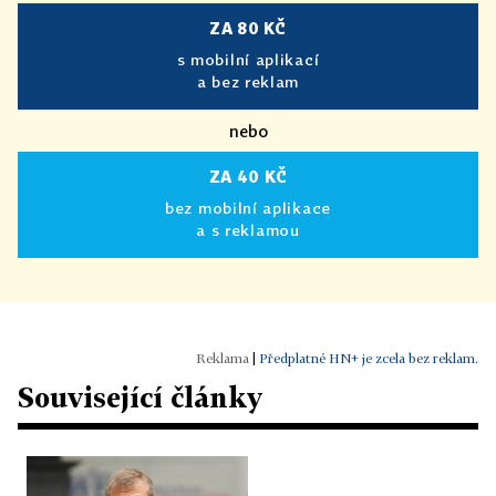
ZA 80 KČ
s mobilní aplikací
a bez reklam
nebo
ZA 40 KČ
bez mobilní aplikace
a s reklamou
|
Předplatné HN+ je zcela bez reklam.
Související články