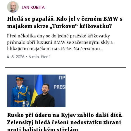
JAN KUBITA
Hledá se papaláš. Kdo jel v černém BMW s
majákem skrze „Turkovu“ křižovatku?
Před několika dny se do jedné pražské křižovatky
přihnalo obří luxusní BMW se začerněnými skly a
blikajícím majáčkem na střeše. Na červenou...
4. 8. 2026 ▪ 6 min. čtení
Rusko při úderu na Kyjev zabilo další dítě.
Zelenskyj hledá řešení nedostatku zbraní
proti balistickým střelám