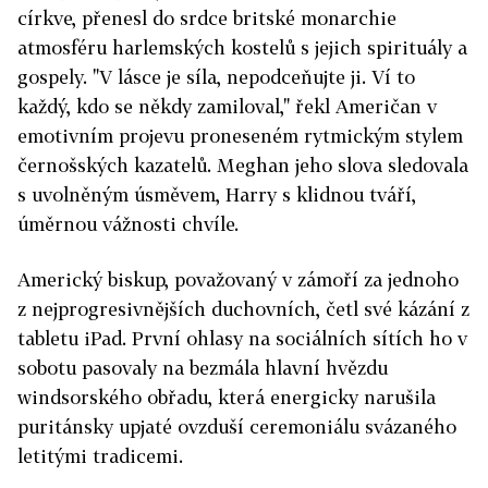
církve, přenesl do srdce britské monarchie
atmosféru harlemských kostelů s jejich spirituály a
gospely. "V lásce je síla, nepodceňujte ji. Ví to
každý, kdo se někdy zamiloval," řekl Američan v
emotivním projevu proneseném rytmickým stylem
černošských kazatelů. Meghan jeho slova sledovala
s uvolněným úsměvem, Harry s klidnou tváří,
úměrnou vážnosti chvíle.
Americký biskup, považovaný v zámoří za jednoho
z nejprogresivnějších duchovních, četl své kázání z
tabletu iPad. První ohlasy na sociálních sítích ho v
sobotu pasovaly na bezmála hlavní hvězdu
windsorského obřadu, která energicky narušila
puritánsky upjaté ovzduší ceremoniálu svázaného
letitými tradicemi.