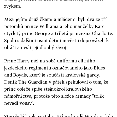
zvykem.
Mezi jejími družičkami a mládenci byli dva ze tří
potomků prince Williama a jeho manželky Kate -
čtyřletý princ George a tříletá princezna Charlotte.
Spolu s dalšími osmi dětmi nevěstu doprovázeli k
oltáři a nesli její dlouhý závoj.
Princ Harry měl na sobě uniformu elitního
jezdeckého regimentu označovaného jako Blues
and Royals, který je součástí královské gardy.
Deník The Guardian v pátek spekuloval o tom, že
princ obleče spíše stejnokroj královského
námořnictva, protože této složce armády "tolik
nevadí vousy".
Starobylá kaple svatého Jiří na hradě Windsor, kde