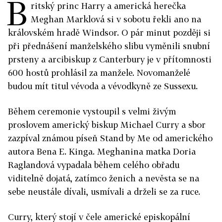
B
ritský princ Harry a americká herečka
Meghan Marklová si v sobotu řekli ano na
královském hradě Windsor. O pár minut později si
při přednášení manželského slibu vyměnili snubní
prsteny a arcibiskup z Canterbury je v přítomnosti
600 hostů prohlásil za manžele. Novomanželé
budou mít titul vévoda a vévodkyně ze Sussexu.
Během ceremonie vystoupil s velmi živým
proslovem americký biskup Michael Curry a sbor
zazpíval známou píseň Stand by Me od amerického
autora Bena E. Kinga. Meghanina matka Doria
Raglandová vypadala během celého obřadu
viditelně dojatá, zatímco ženich a nevěsta se na
sebe neustále dívali, usmívali a drželi se za ruce.
Curry, který stojí v čele americké episkopální