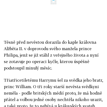
Těsně před nevěstou dorazila do kaple královna
Alžběta II. v doprovodu svého manžela prince
Philipa, jenž se již stáhl z veřejného života a nyní
se zotavuje po operaci kyčle, kterou úspěšně
podstoupil minulý měsíc.
Třiatřicetiletému Harrymu šel za svědka jeho bratr,
princ William. O tři roky starší nevěsta svědkyni
neměla - podle britských médií proto, že má hodně
přátel a volbou jedné osoby nechtěla nikoho urazit,
a také proto, že to nebývá u královských svateb