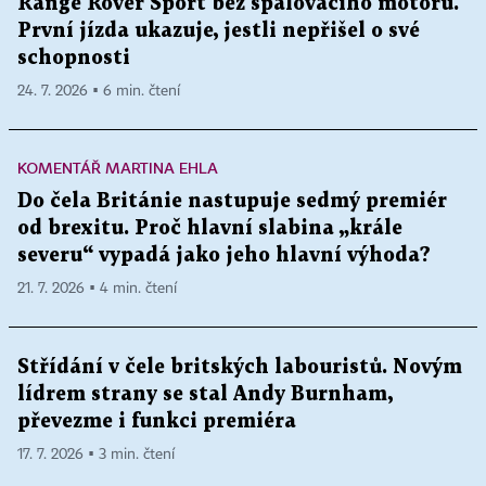
Range Rover Sport bez spalovacího motoru.
První jízda ukazuje, jestli nepřišel o své
schopnosti
24. 7. 2026 ▪ 6 min. čtení
KOMENTÁŘ MARTINA EHLA
Do čela Británie nastupuje sedmý premiér
od brexitu. Proč hlavní slabina „krále
severu“ vypadá jako jeho hlavní výhoda?
21. 7. 2026 ▪ 4 min. čtení
Střídání v čele britských labouristů. Novým
lídrem strany se stal Andy Burnham,
převezme i funkci premiéra
17. 7. 2026 ▪ 3 min. čtení