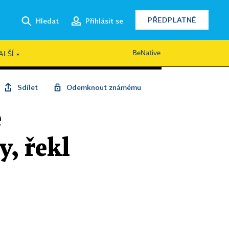
PŘEDPLATNÉ
Hledat
Přihlásit se
BeNative
ALŠÍ
Sdílet
Odemknout známému
e
y, řekl