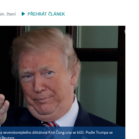
PŘEHRÁT ČLÁNEK
in. čtení
 severokorejského diktátora Kim Čong-una se blíží. Podle Trumpa se
▪
Reuters