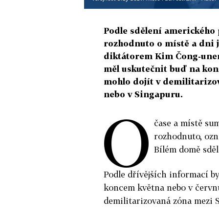
Podle sdělení amerického 
rozhodnuto o místě a dni 
diktátorem Kim Čong-unem
měl uskutečnit buď na konc
mohlo dojít v demilitariz
nebo v Singapuru.
O
čase a místě su
rozhodnuto, ozn
Bílém domě sděl
Podle dřívějších informací b
koncem května nebo v červnu
demilitarizovaná zóna mezi S