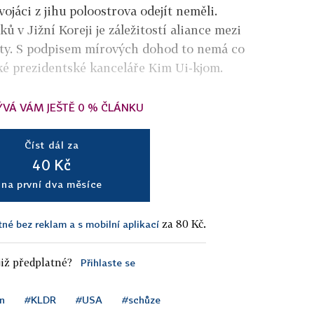
ojáci z jihu poloostrova odejít neměli.
 v Jižní Koreji je záležitostí aliance mezi
áty. S podpisem mírových dohod to nemá co
jské prezidentské kanceláře Kim Ui-kjom.
ÝVÁ VÁM JEŠTĚ 0 % ČLÁNKU
Číst dál za
40 Kč
na první dva měsíce
za 80 Kč.
tné bez reklam a s mobilní aplikací
iž předplatné?
Přihlaste se
n
#KLDR
#USA
#schůze