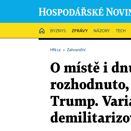
ZPRÁVY
HOME
BYZNYS
NÁZORY
TECH
HN.cz
›
Zahraniční
O místě i dn
rozhodnuto, 
Trump. Varia
demilitariz