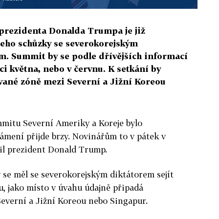
prezidenta Donalda Trumpa je již
jeho schůzky se severokorejským
. Summit by se podle dřívějších informací
i května, nebo v červnu. K setkání by
ované zóně mezi Severní a Jižní Koreou
mmitu Severní Ameriky a Koreje bylo
ámení přijde brzy. Novinářům to v pátek v
il prezident Donald Trump.
y se měl se severokorejským diktátorem sejít
, jako místo v úvahu údajně připadá
everní a Jižní Koreou nebo Singapur.