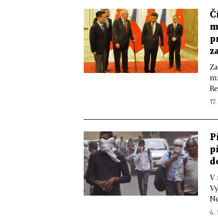
Č
m
p
z
Za
mz
Re
17.
P
p
d
V 
Vy
Ne
4. 