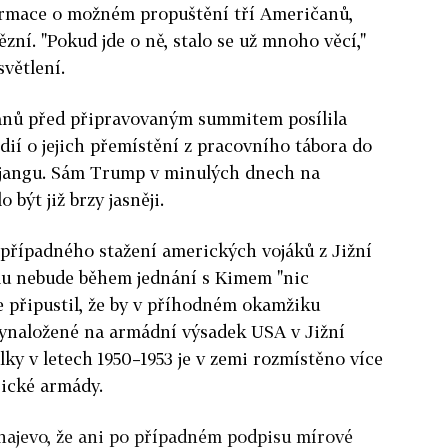
rmace o možném propuštění tří Američanů,
zní. "Pokud jde o ně, stalo se už mnoho věcí,"
světlení.
nů před připravovaným summitem posílila
ií o jejich přemístění z pracovního tábora do
gjangu. Sám Trump v minulých dnech na
 být již brzy jasněji.
 případného stažení amerických vojáků z Jižní
omu nebude během jednání s Kimem "nic
e připustil, že by v příhodném okamžiku
vynaložené na armádní výsadek USA v Jižní
álky v letech 1950–1953 je v zemi rozmístěno více
rické armády.
 najevo, že ani po případném podpisu mírové