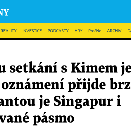
REALITY
INVESTICE
PODCASTY
HRY
PročNe
ARCHIV
D
u setkání s Kimem j
oznámení přijde brz
ntou je Singapur i
ované pásmo