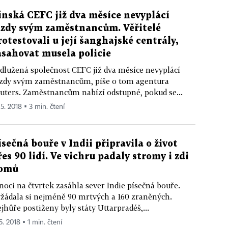
ínská CEFC již dva měsíce nevyplácí
zdy svým zaměstnancům. Věřitelé
rotestovali u její šanghajské centrály,
asahovat musela policie
dlužená společnost CEFC již dva měsíce nevyplácí
dy svým zaměstnancům, píše o tom agentura
uters. Zaměstnancům nabízí odstupné, pokud se...
 5. 2018 ▪ 3 min. čtení
ísečná bouře v Indii připravila o život
řes 90 lidí. Ve vichru padaly stromy i zdi
omů
noci na čtvrtek zasáhla sever Indie písečná bouře.
žádala si nejméně 90 mrtvých a 160 zraněných.
jhůře postiženy byly státy Uttarpradéš,...
5. 2018 ▪ 1 min. čtení