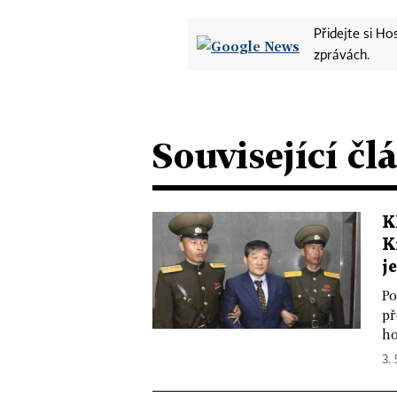
Přidejte si H
zprávách.
Související čl
K
K
j
Po
př
ho
3. 