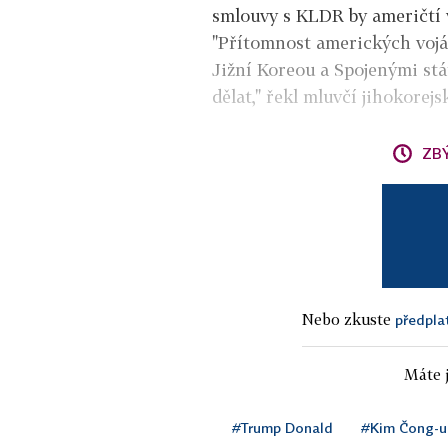
smlouvy s KLDR by američtí v
"Přítomnost amerických vojáků
Jižní Koreou a Spojenými st
dělat," řekl mluvčí jihokore
ZB
Nebo zkuste
předpla
Máte j
#Trump Donald
#Kim Čong-u