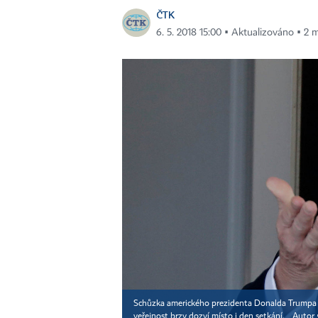
ČTK
6. 5. 2018 15:00 ▪ Aktualizováno ▪ 2 m
Schůzka amerického prezidenta Donalda Trumpa a
veřejnost brzy dozví místo i den setkání.
Autor 