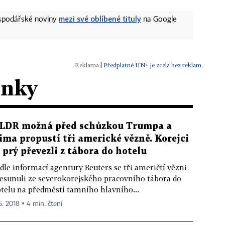
mezi své oblíbené tituly
ospodářské noviny
na Google
|
Předplatné HN+ je zcela bez reklam.
ánky
LDR možná před schůzkou Trumpa a
ima propustí tři americké vězně. Korejci
e prý převezli z tábora do hotelu
dle informací agentury Reuters se tři američtí vězni
esunuli ze severokorejského pracovního tábora do
telu na předměstí tamního hlavního...
5. 2018 ▪ 4 min. čtení