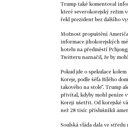
Trump také komentoval info
které severokorejský režim vě
řekl prezident bez dalšího vy
Možnost propuštění Američa
informace jihokorejských méd
hotelu na předměstí Pchjon
Twitteru naznačil, že by mohlo
Pokud jde o spekulace kolem
Koreje, podle šéfa Bílého d
takového na stole". Trump al
přivítal, kdyby mohl peníze 
Koreji ušetřit. Od korejské v
než 28 tisíc příslušníků ame
Soulská vláda dala ve středu