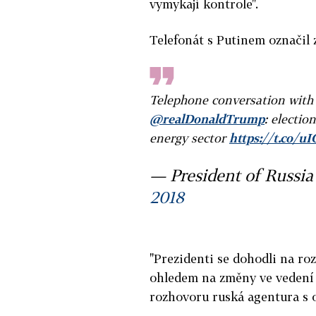
vymykají kontrole".
Telefonát s Putinem označil z
Telephone conversation with
@realDonaldTrump
: electio
energy sector
https://t.co/
— President of Russi
2018
"Prezidenti se dohodli na roz
ohledem na změny ve vedení 
rozhovoru ruská agentura s 