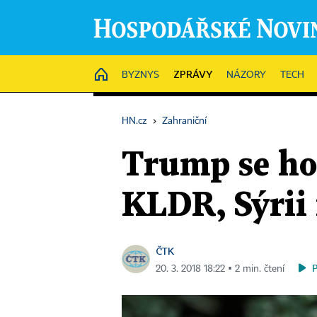
ZPRÁVY
HOME
BYZNYS
NÁZORY
TECH
HN.cz
›
Zahraniční
Trump se hod
KLDR, Sýrii 
ČTK
20. 3. 2018 18:22 ▪ 2 min. čtení