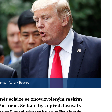
rump.
Autor ▪
Reuters
měr schůze se znovuzvoleným ruským
tinem. Setkání by si představoval v