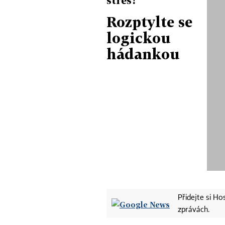
Rozptylte se
logickou
hádankou
Přidejte si H
zprávách.