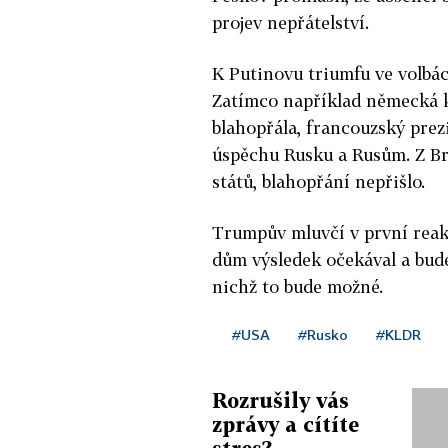
projev nepřátelství.
K Putinovu triumfu ve volbách
Zatímco například německá 
blahopřála, francouzský pre
úspěchu Rusku a Rusům. Z Bri
států, blahopřání nepřišlo.
Trumpův mluvčí v první reakc
dům výsledek očekával a bude
nichž to bude možné.
#USA
#Rusko
#KLDR
Rozrušily vás
zprávy a cítíte
stres?