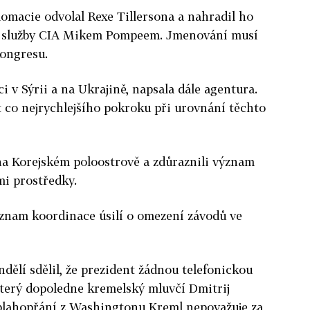
omacie odvolal Rexe Tillersona a nahradil ho
í služby CIA Mikem Pompeem. Jmenování musí
ongresu.
ci v Sýrii a na Ukrajině, napsala dále agentura.
 co nejrychlejšího pokroku při urovnání těchto
na Korejském poloostrově a zdůraznili význam
mi prostředky.
ýznam koordinace úsilí o omezení závodů ve
ělí sdělil, že prezident žádnou telefonickou
 úterý dopoledne kremelský mluvčí Dmitrij
i blahopřání z Washingtonu Kreml nepovažuje za