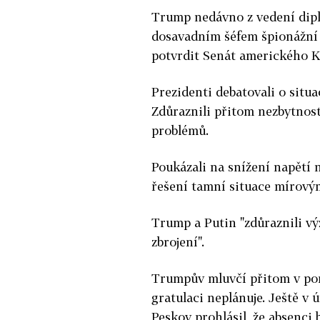
Trump nedávno z vedení dipl
dosavadním šéfem špionážn
potvrdit Senát amerického K
Prezidenti debatovali o situa
Zdůraznili přitom nezbytnost
problémů.
Poukázali na snížení napětí 
řešení tamní situace mírový
Trump a Putin "zdůraznili v
zbrojení".
Trumpův mluvčí přitom v pond
gratulaci neplánuje. Ještě v
Peskov prohlásil, že absenc