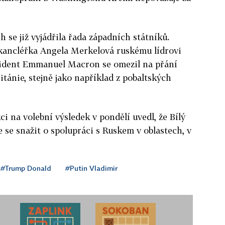
 se již vyjádřila řada západních státníků.
kancléřka Angela Merkelová ruskému lídrovi
zident Emmanuel Macron se omezil na přání
tánie, stejně jako například z pobaltských
i na volební výsledek v pondělí uvedl, že Bílý
 se snažit o spolupráci s Ruskem v oblastech, v
#Trump Donald
#Putin Vladimir