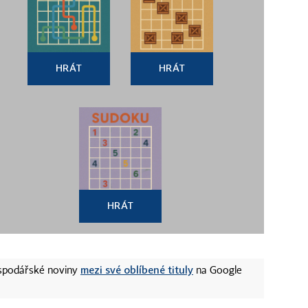
HRÁT
HRÁT
HRÁT
mezi své oblíbené tituly
ospodářské noviny
na Google