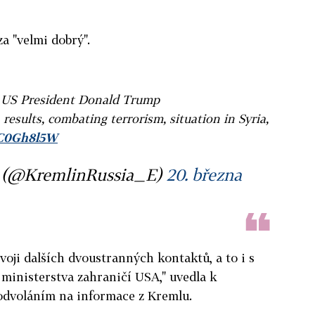
a "velmi dobrý".
 US President Donald Trump
n results, combating terrorism, situation in Syria,
uIC0Gh8l5W
a (@KremlinRussia_E)
20. března
voji dalších dvoustranných kontaktů, a to i s
ministerstva zahraničí USA," uvedla k
odvoláním na informace z Kremlu.