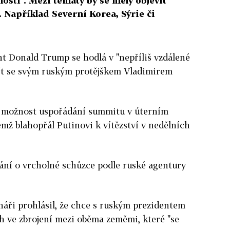
osti". Mezi tématy by se měly objevit
 Například Severní Korea, Sýrie či
t Donald Trump se hodlá v "nepříliš vzdálené
jít se svým ruským protějškem Vladimirem
ři možnost uspořádání summitu v úterním
mž blahopřál Putinovi k vítězství v nedělních
nání o vrcholné schůzce podle ruské agentury
áři prohlásil, že chce s ruským prezidentem
h ve zbrojení mezi oběma zeměmi, které "se