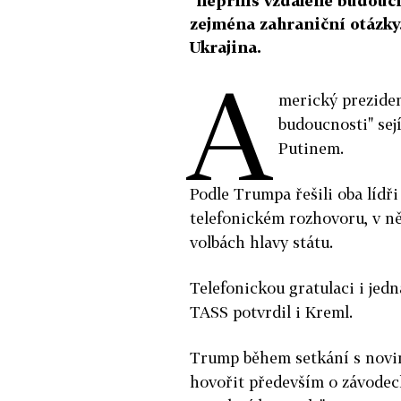
"nepříliš vzdálené budoucn
zejména zahraniční otázky.
Ukrajina.
A
merický preziden
budoucnosti" se
Putinem.
Podle Trumpa řešili oba líd
telefonickém rozhovoru, v ně
volbách hlavy státu.
Telefonickou gratulaci i jed
TASS potvrdil i Kreml.
Trump během setkání s novin
hovořit především o závodec