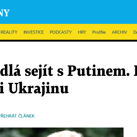
REALITY
INVESTICE
PODCASTY
HRY
PročNe
ARCHIV
D
lá sejít s Putinem. 
i Ukrajinu
PŘEHRÁT ČLÁNEK