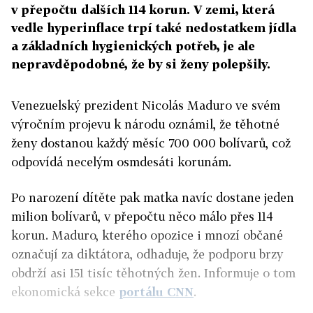
v přepočtu dalších 114 korun. V zemi, která
vedle hyperinflace trpí také nedostatkem jídla
a základních hygienických potřeb, je ale
nepravděpodobné, že by si ženy polepšily.
Venezuelský prezident Nicolás Maduro ve svém
výročním projevu k národu oznámil, že těhotné
ženy dostanou každý měsíc 700 000 bolívarů, což
odpovídá necelým osmdesáti korunám.
Po narození dítěte pak matka navíc dostane jeden
milion bolívarů, v přepočtu něco málo přes 114
korun. Maduro, kterého opozice i mnozí občané
označují za diktátora, odhaduje, že podporu brzy
obdrží asi 151 tisíc těhotných žen. Informuje o tom
ekonomická sekce
portálu CNN
.