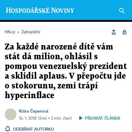
HN.cz
›
Zahraniční
Za každé narozené dítě vám
stát dá milion, ohlásil s
pompou venezuelský prezident
a sklidil aplaus. V přepočtu jde
o stokorunu, zemi trápí
hyperinflace
Klára Čeperová
PŘEHRÁT ČLÁNEK
16. 1. 2018 13:46 ▪ 3 min. čtení
ODEBÍRAT AUTORKU