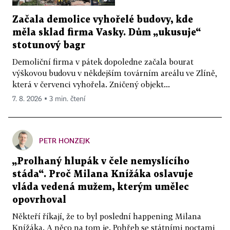
Začala demolice vyhořelé budovy, kde
měla sklad firma Vasky. Dům „ukusuje“
stotunový bagr
Demoliční firma v pátek dopoledne začala bourat
výškovou budovu v někdejším továrním areálu ve Zlíně,
která v červenci vyhořela. Zničený objekt...
7. 8. 2026 ▪ 3 min. čtení
PETR HONZEJK
„Prolhaný hlupák v čele nemyslícího
stáda“. Proč Milana Knížáka oslavuje
vláda vedená mužem, kterým umělec
opovrhoval
Někteří říkají, že to byl poslední happening Milana
Knížáka. A něco na tom je. Pohřeb se státními poctami