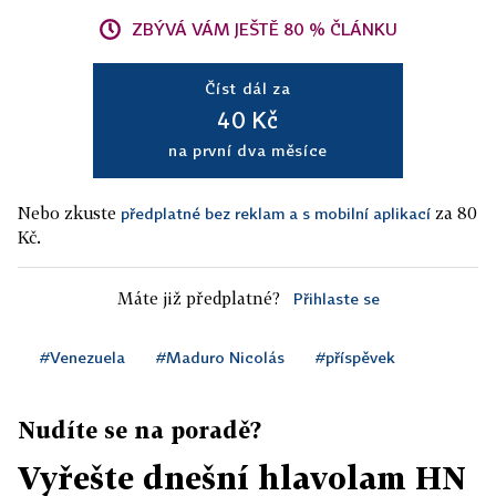
ZBÝVÁ VÁM JEŠTĚ 80 % ČLÁNKU
Číst dál za
40 Kč
na první dva měsíce
Nebo zkuste
za 80
předplatné bez reklam a s mobilní aplikací
Kč.
Máte již předplatné?
Přihlaste se
#Venezuela
#Maduro Nicolás
#příspěvek
Nudíte se na poradě?
Vyřešte dnešní hlavolam HN