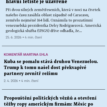
hlavní letiště je uzavřené
Při dvou silných zemětřeseních, která v noci na čtvrtek
našeho času zasáhla oblast západně od Caracasu,
zemřelo nejméně 164 lidí. Oznámila to prozatímní
venezuelská prezidentka Delcy Rodríguezová. Americká
geologická služba (USGS) dříve odhadla, že...
25. 6. 2026 ▪ 4 min. čtení
KOMENTÁŘ MARTINA EHLA
Kuba se pomalu stává druhou Venezuelou.
Trump k tomu našel dost překvapivé
partnery zevnitř režimu
2. 4. 2026 ▪ 4 min. čtení
Propouštění politických vězňů a otevření
těžby ropy americkým firmám: Měsíc po