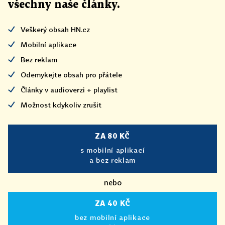
všechny naše články
.
Veškerý obsah HN.cz
Mobilní aplikace
Bez reklam
Odemykejte obsah pro přátele
Články v audioverzi + playlist
Možnost kdykoliv zrušit
ZA 80 KČ
s mobilní aplikací
a bez reklam
nebo
ZA 40 KČ
bez mobilní aplikace