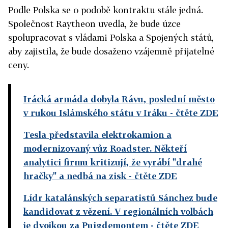
Podle Polska se o podobě kontraktu stále jedná.
Společnost Raytheon uvedla, že bude úzce
spolupracovat s vládami Polska a Spojených států,
aby zajistila, že bude dosaženo vzájemně přijatelné
ceny.
Irácká armáda dobyla Rávu, poslední město
v rukou Islámského státu v Iráku
- čtěte ZDE
Tesla představila elektrokamion a
modernizovaný vůz Roadster. Někteří
analytici firmu kritizují, že vyrábí "drahé
hračky" a nedbá na zisk
- čtěte ZDE
Lídr katalánských separatistů Sánchez bude
kandidovat z vězení. V regionálních volbách
je dvojkou za Puigdemontem
- čtěte ZDE