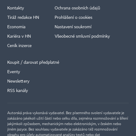
Kontakty
Ochrana osobních údajů
Tiráž redakce HN
Prohlášení o cookies
Economia
Nastavení soukromí
Kariéra v HN
Všeobecné smluvní podmínky
Ceník inzerce
Koupit / darovat předplatné
Eventy
×
Newslettery
RSS kanály
Autorská práva vykonává vydavatel. Bez písemného svolení vydavatele je
zakázáno jakékoli užití částí nebo celku díla, zejména rozmnožování a šíření
jakýmkoli způsobem, mechanickým nebo elektronickým, v českém nebo
jiném jazyce. Bez souhlasu vydavatele je zakázáno též rozmnožování
obsahu pro účely automatizované analýzy textů nebo dat