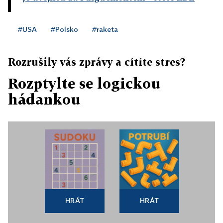
#USA
#Polsko
#raketa
Rozrušily vás zprávy a cítíte stres?
Rozptylte se logickou
hádankou
HRÁT
HRÁT