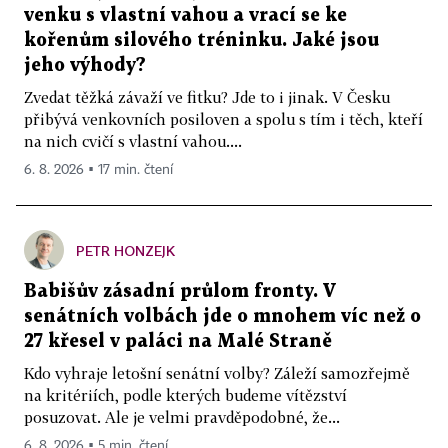
venku s vlastní vahou a vrací se ke
kořenům silového tréninku. Jaké jsou
jeho výhody?
Zvedat těžká závaží ve fitku? Jde to i jinak. V Česku
přibývá venkovních posiloven a spolu s tím i těch, kteří
na nich cvičí s vlastní vahou....
6. 8. 2026 ▪ 17 min. čtení
PETR HONZEJK
Babišův zásadní průlom fronty. V
senátních volbách jde o mnohem víc než o
27 křesel v paláci na Malé Straně
Kdo vyhraje letošní senátní volby? Záleží samozřejmě
na kritériích, podle kterých budeme vítězství
posuzovat. Ale je velmi pravděpodobné, že...
6. 8. 2026 ▪ 5 min. čtení