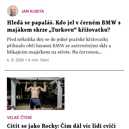
JAN KUBITA
Hledá se papaláš. Kdo jel v černém BMW s
majákem skrze „Turkovu“ křižovatku?
Před několika dny se do jedné pražské křižovatky
přihnalo obří luxusní BMW se začerněnými skly a
blikajícím majáčkem na střeše. Na červenou...
4. 8. 2026 ▪ 6 min. čtení
VELKÉ ČTENÍ
Cítit se jako Rocky: Čím dál víc lidí cvičí