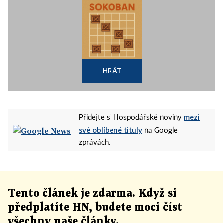
HRÁT
mezi
Přidejte si Hospodářské noviny
své oblíbené tituly
na Google
zprávách.
Tento článek
je
zdarma. Když si
předplatíte HN, budete moci číst
všechny naše články
.