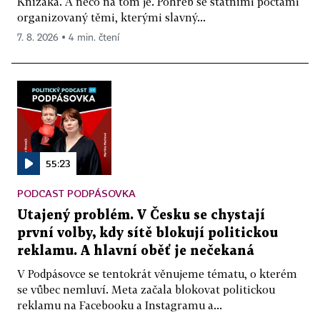
Knížáka. A něco na tom je. Pohřeb se státními poctami
organizovaný těmi, kterými slavný...
7. 8. 2026 ▪ 4 min. čtení
55:23
PODCAST PODPÁSOVKA
Utajený problém. V Česku se chystají
první volby, kdy sítě blokují politickou
reklamu. A hlavní oběť je nečekaná
V Podpásovce se tentokrát věnujeme tématu, o kterém
se vůbec nemluví. Meta začala blokovat politickou
reklamu na Facebooku a Instagramu a...