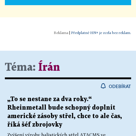
|
Předplatné HN+ je zcela bez reklam.
Téma:
Írán
ODEBÍRAT
„To se nestane za dva roky.“
Rheinmetall bude schopný doplnit
americké zásoby střel, chce to ale čas,
říká šéf zbrojovky
Zvýšení výroby balistických střel ATACMS ve