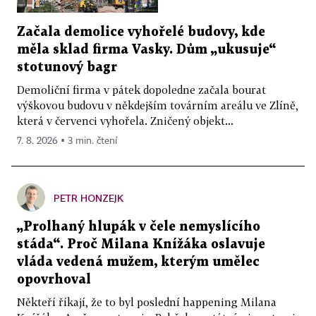
Začala demolice vyhořelé budovy, kde
měla sklad firma Vasky. Dům „ukusuje“
stotunový bagr
Demoliční firma v pátek dopoledne začala bourat
výškovou budovu v někdejším továrním areálu ve Zlíně,
která v červenci vyhořela. Zničený objekt...
7. 8. 2026 ▪ 3 min. čtení
PETR HONZEJK
„Prolhaný hlupák v čele nemyslícího
stáda“. Proč Milana Knížáka oslavuje
vláda vedená mužem, kterým umělec
opovrhoval
Někteří říkají, že to byl poslední happening Milana