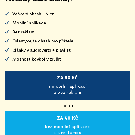
Veškerý obsah HN.cz
Mobilní aplikace
Bez reklam
Odemykejte obsah pro přátele
Články v audioverzi + playlist
Možnost kdykoliv zrušit
ZA 80 KČ
s mobilní aplikací
a bez reklam
nebo
ZA 40 KČ
bez mobilní aplikace
a s reklamou