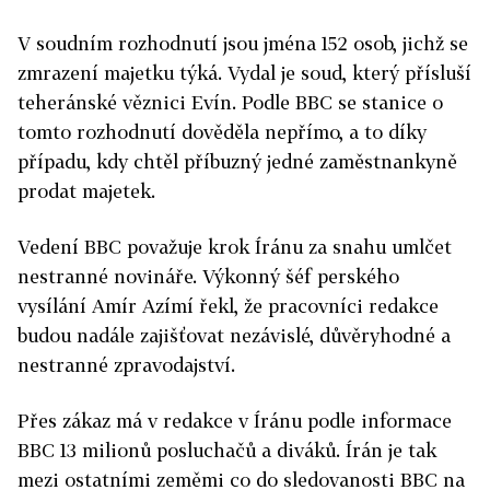
V soudním rozhodnutí jsou jména 152 osob, jichž se
zmrazení majetku týká. Vydal je soud, který přísluší
teheránské věznici Evín. Podle BBC se stanice o
tomto rozhodnutí dověděla nepřímo, a to díky
případu, kdy chtěl příbuzný jedné zaměstnankyně
prodat majetek.
Vedení BBC považuje krok Íránu za snahu umlčet
nestranné novináře. Výkonný šéf perského
vysílání Amír Azímí řekl, že pracovníci redakce
budou nadále zajišťovat nezávislé, důvěryhodné a
nestranné zpravodajství.
Přes zákaz má v redakce v Íránu podle informace
BBC 13 milionů posluchačů a diváků. Írán je tak
mezi ostatními zeměmi co do sledovanosti BBC na