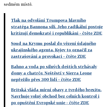
sedmém místě.
Tlak na odvolání Trumpova hlavního
stratéga Bannona sílí. Jeho radikální postoje
kritizují demokraté i republikáni
- čtěte ZDE
Soud na Krymu poslal do vězení údajného
ukrajinského agenta. Kyjev to označil za
zastrašování a provokaci
- čtěte ZDE
Bahno a voda po silných deštích strhávaly
domy a chatrče. Neštěstí v Sierra Leone
nepřežilo přes 300 lidí
- čtěte ZDE
Britská vláda mírní obavy z tvrdého brexitu.
Navrhuje volný obchod bez celních kontrol i
po opuštění Evropské unie
- čtěte ZDE