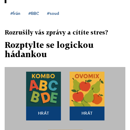
#Írán
#BBC
#soud
Rozrušily vás zprávy a cítíte stres?
Rozptylte se logickou
hádankou
HRÁT
HRÁT