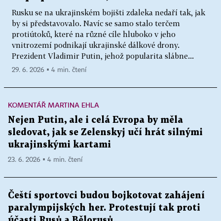
Rusku se na ukrajinském bojišti zdaleka nedaří tak, jak
by si představovalo. Navíc se samo stalo terčem
protiútoků, které na různé cíle hluboko v jeho
vnitrozemí podnikají ukrajinské dálkové drony.
Prezident Vladimir Putin, jehož popularita slábne...
29. 6. 2026 ▪ 4 min. čtení
KOMENTÁŘ MARTINA EHLA
Nejen Putin, ale i celá Evropa by měla
sledovat, jak se Zelenskyj učí hrát silnými
ukrajinskými kartami
23. 6. 2026 ▪ 4 min. čtení
Čeští sportovci budou bojkotovat zahájení
paralympijských her. Protestují tak proti
účasti Rusů a Bělorusů