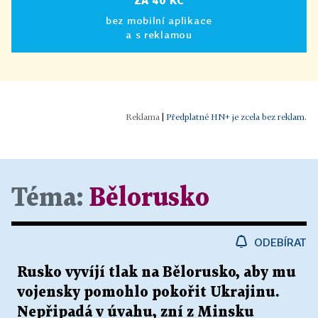
ZA 40 KČ
bez mobilní aplikace
a s reklamou
|
Předplatné HN+ je zcela bez reklam.
Téma:
Bělorusko
ODEBÍRAT
Rusko vyvíjí tlak na Bělorusko, aby mu
vojensky pomohlo pokořit Ukrajinu.
Nepřipadá v úvahu, zní z Minsku