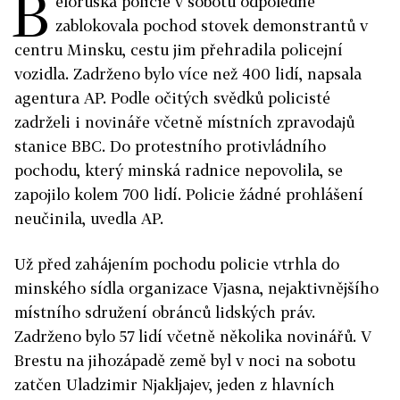
B
ěloruská policie v sobotu odpoledne
zablokovala pochod stovek demonstrantů v
centru Minsku, cestu jim přehradila policejní
vozidla. Zadrženo bylo více než 400 lidí, napsala
agentura AP. Podle očitých svědků policisté
zadrželi i novináře včetně místních zpravodajů
stanice BBC. Do protestního protivládního
pochodu, který minská radnice nepovolila, se
zapojilo kolem 700 lidí. Policie žádné prohlášení
neučinila, uvedla AP.
Už před zahájením pochodu policie vtrhla do
minského sídla organizace Vjasna, nejaktivnějšího
místního sdružení obránců lidských práv.
Zadrženo bylo 57 lidí včetně několika novinářů. V
Brestu na jihozápadě země byl v noci na sobotu
zatčen Uladzimir Njakljajev, jeden z hlavních