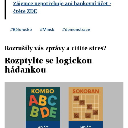
Zájemce nepotřebuje ani bankovní účet
-
čtěte ZDE
#Bělorusko
#Minsk
#demonstrace
Rozrušily vás zprávy a cítíte stres?
Rozptylte se logickou
hádankou
HRÁT
HRÁT