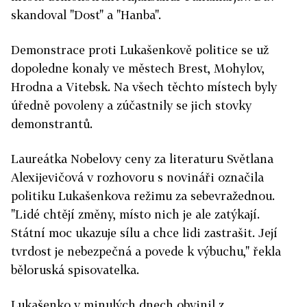
skandoval "Dost" a "Hanba".
Demonstrace proti Lukašenkově politice se už
dopoledne konaly ve městech Brest, Mohylov,
Hrodna a Vitebsk. Na všech těchto místech byly
úředně povoleny a zúčastnily se jich stovky
demonstrantů.
Laureátka Nobelovy ceny za literaturu Světlana
Alexijevičová v rozhovoru s novináři označila
politiku Lukašenkova režimu za sebevražednou.
"Lidé chtějí změny, místo nich je ale zatýkají.
Státní moc ukazuje sílu a chce lidi zastrašit. Její
tvrdost je nebezpečná a povede k výbuchu," řekla
běloruská spisovatelka.
Lukašenko v minulých dnech obvinil z