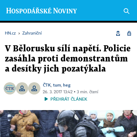
HN.cz
›
Zahraniční
V Bělorusku sílí napětí. Policie
zasáhla proti demonstrantům
a desítky jich pozatýkala
ČTK
tum
heg
,
,
26. 3. 2017 13:42 ▪ 3 min. čtení
PŘEHRÁT ČLÁNEK