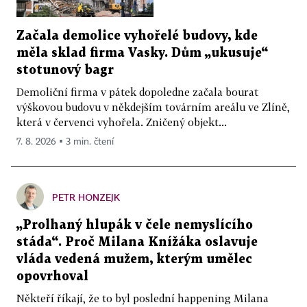
Začala demolice vyhořelé budovy, kde
měla sklad firma Vasky. Dům „ukusuje“
stotunový bagr
Demoliční firma v pátek dopoledne začala bourat
výškovou budovu v někdejším továrním areálu ve Zlíně,
která v červenci vyhořela. Zničený objekt...
7. 8. 2026 ▪ 3 min. čtení
PETR HONZEJK
„Prolhaný hlupák v čele nemyslícího
stáda“. Proč Milana Knížáka oslavuje
vláda vedená mužem, kterým umělec
opovrhoval
Někteří říkají, že to byl poslední happening Milana