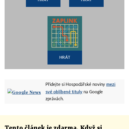
HRÁT
mezi
Přidejte si Hospodářské noviny
své oblíbené tituly
na Google
zprávách.
Tento článek
je
zdarma. Když si