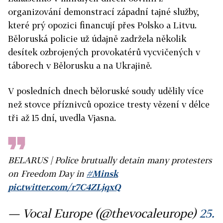
organizování demonstrací západní tajné služby,
které prý opozici financují přes Polsko a Litvu.
Běloruská policie už údajně zadržela několik
desítek ozbrojených provokatérů vycvičených v
táborech v Bělorusku a na Ukrajině.
V posledních dnech běloruské soudy udělily více
než stovce příznivců opozice tresty vězení v délce
tři až 15 dní, uvedla Vjasna.
BELARUS | Police brutually detain many protesters
on Freedom Day in
#Minsk
pic.twitter.com/r7C4ZLjqxQ
— Vocal Europe (@thevocaleurope)
25.