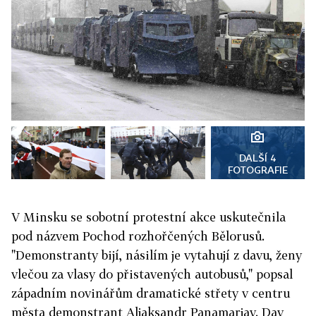
DALŠÍ 4
FOTOGRAFIE
V Minsku se sobotní protestní akce uskutečnila
pod názvem Pochod rozhořčených Bělorusů.
"Demonstranty bijí, násilím je vytahují z davu, ženy
vlečou za vlasy do přistavených autobusů," popsal
západním novinářům dramatické střety v centru
města demonstrant Aljaksandr Panamarjav. Dav