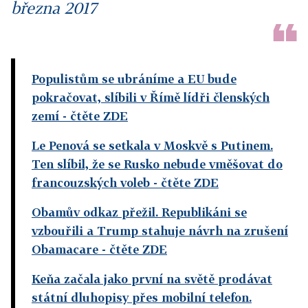
března 2017
Populistům se ubráníme a EU bude
pokračovat, slíbili v Římě lídři členských
zemí
- čtěte ZDE
Le Penová se setkala v Moskvě s Putinem.
Ten slíbil, že se Rusko nebude vměšovat do
francouzských voleb
- čtěte ZDE
Obamův odkaz přežil. Republikáni se
vzbouřili a Trump stahuje návrh na zrušení
Obamacare
- čtěte ZDE
Keňa začala jako první na světě prodávat
státní dluhopisy přes mobilní telefon.