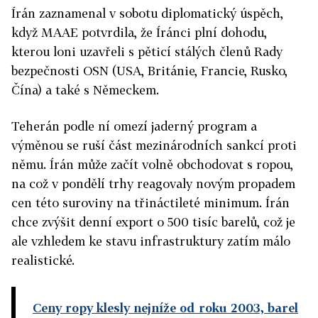
Írán zaznamenal v sobotu diplomatický úspěch,
když MAAE potvrdila, že Íránci plní dohodu,
kterou loni uzavřeli s pěticí stálých členů Rady
bezpečnosti OSN (USA, Británie, Francie, Rusko,
Čína) a také s Německem.
Teherán podle ní omezí jaderný program a
výměnou se ruší část mezinárodních sankcí proti
němu. Írán může začít volně obchodovat s ropou,
na což v pondělí trhy reagovaly novým propadem
cen této suroviny na třináctileté minimum. Írán
chce zvýšit denní export o 500 tisíc barelů, což je
ale vzhledem ke stavu infrastruktury zatím málo
realistické.
Ceny ropy klesly nejníže od roku 2003, barel