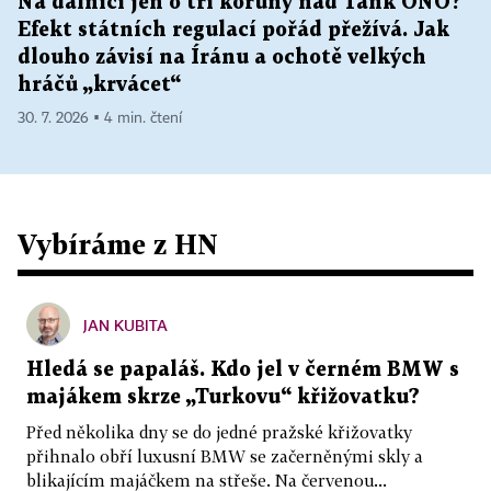
Na dálnici jen o tři koruny nad Tank ONO?
Efekt státních regulací pořád přežívá. Jak
dlouho závisí na Íránu a ochotě velkých
hráčů „krvácet“
30. 7. 2026 ▪ 4 min. čtení
Vybíráme z HN
JAN KUBITA
Hledá se papaláš. Kdo jel v černém BMW s
majákem skrze „Turkovu“ křižovatku?
Před několika dny se do jedné pražské křižovatky
přihnalo obří luxusní BMW se začerněnými skly a
blikajícím majáčkem na střeše. Na červenou...