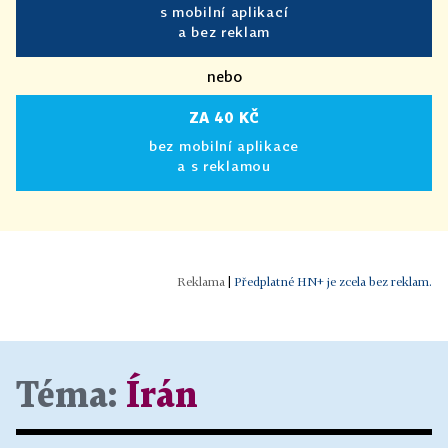
s mobilní aplikací
a bez reklam
nebo
ZA 40 KČ
bez mobilní aplikace
a s reklamou
|
Předplatné HN+ je zcela bez reklam.
Téma:
Írán