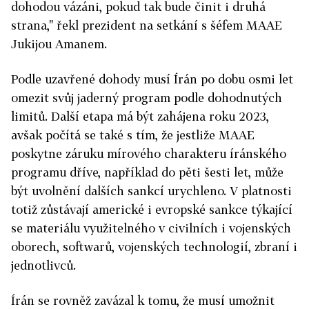
dohodou vázáni, pokud tak bude činit i druhá
strana," řekl prezident na setkání s šéfem MAAE
Jukijou Amanem.
Podle uzavřené dohody musí Írán po dobu osmi let
omezit svůj jaderný program podle dohodnutých
limitů. Další etapa má být zahájena roku 2023,
avšak počítá se také s tím, že jestliže MAAE
poskytne záruku mírového charakteru íránského
programu dříve, například do pěti šesti let, může
být uvolnění dalších sankcí urychleno. V platnosti
totiž zůstávají americké i evropské sankce týkající
se materiálu využitelného v civilních i vojenských
oborech, softwarů, vojenských technologií, zbraní i
jednotlivců.
Írán se rovněž zavázal k tomu, že musí umožnit