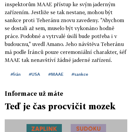
inspektorům MAAE přístup ke svým jaderným
zařízením. Jestliže se tak nestane, mohou být
sankce proti Teheránu znovu zavedeny. "Abychom
se dostali až sem, muselo být vykonáno hodně
práce. Podobné a vytrvalé úsilí bude potřeba i v
budoucnu," uvedl Amano. Jeho návštěva Teheránu
má podle Íránců pouze ceremoniální charakter, šéf
MAAE tak nenavštíví žádné jaderné zařízení.
#Írán
#USA
#MAAE
#sankce
Informace už máte
Teď je čas procvičit mozek