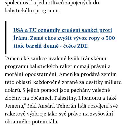
společností a jednotlivců zapojených do
balistického programu.
USA a EU oznámily zrušení sankcí proti
Íránu. Země chce zvýšit vývoz ropy o 500
tisíc barelů denně
- čtěte ZDE
"Americké sankce uvalené kvůli íránskému
programu balistických raket nemají právní a
morální opodstatnění. Amerika prodává zemím
této oblasti každoročně zbraně za desítky miliard
dolarů. S jejich pomocí jsou páchány válečné
zločiny na občanech Palestiny, Libanonu a také
Jemenu," řekl Ansárí. Teherán hájí rozvíjení své
raketové výzbroje jako své právo na zvyšování
obranného potenciálu.