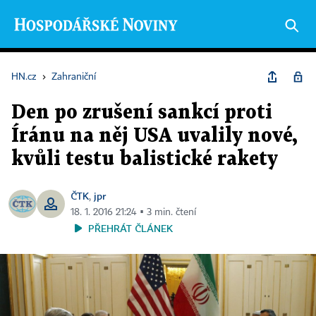
HN.cz
›
Zahraniční
Den po zrušení sankcí proti
Íránu na něj USA uvalily nové,
kvůli testu balistické rakety
ČTK
jpr
,
18. 1. 2016 21:24 ▪ 3 min. čtení
PŘEHRÁT ČLÁNEK