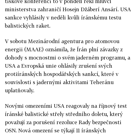
tiskové konferenci to v pondělí řekl mluvčí
ministerstva zahraničí Hosejn Džáberí Ansárí. USA
sankce vyhlásily v neděli kvůli íránskému testu
balistických raket.
V sobotu Mezinárodní agentura pro atomovou
energii (MAAE) oznámila, že Írán plní závazky z
dohody s mocnostmi o svém jaderném programu, a
USA a Evropská unie ohlásily zrušení svých
protiíránských hospodářských sankcí, které v
souvislosti s jadernými aktivitami Teheránu
uplatňovaly.
Novými omezeními USA reagovaly na říjnový test
íránské balistické střely středního doletu, který
považují za porušení rezoluce Rady bezpečnosti
OSN. Nová omezení se týkají 11 íránských