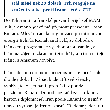
stál méně než 28 dolarů. Trh reaguje na
zrušení sankcí proti Íránu
- čtěte ZDE
Do Teheránu na íránské pozvání přijel šéf MAAE
Jukija Amano, jehož má přijmout prezident Hasan
Rúhání. Mluvčí íránské organizace pro atomovou
energii Behrúz Kamálvandí řekl, že dohoda o
íránském programu je vyjednaná na osm let, ale
Írán má zájem o zkrácení této lhůty a o tom chtějí
Íránci s Amanem hovořit.
Írán jadernou dohodu s mocnostmi neporuší tak
dlouho, dokud i Západ bude ctít své závazky
vyplývající z ujednání, prohlásil v pondělí
prezident Rúhání. Dohodu označil za "unikum v
historii diplomacie". Írán podle Rúháního nemá v
úmyslu vyrábět jadernou zbraň. "Budeme jadernou