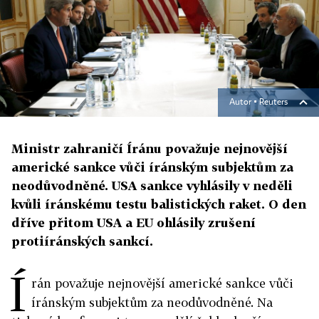
Autor ▪
Reuters
Ministr zahraničí Íránu považuje nejnovější
americké sankce vůči íránským subjektům za
neodůvodněné. USA sankce vyhlásily v neděli
kvůli íránskému testu balistických raket. O den
dříve přitom USA a EU ohlásily zrušení
protiíránských sankcí.
Í
rán považuje nejnovější americké sankce vůči
íránským subjektům za neodůvodněné. Na