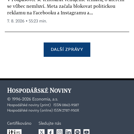
se vůbec nemluví. Meta začala blokovat politickou
reklamu na Facebooku a Instagramu a...
7. 8. 2026 ▪ 55:23 min.
DALŠÍ ZPRÁVY
©
1996-2026
Economia, a.s.
Hospodářské noviny (print) ISSN 0862-9587
Hospodářské noviny (online) ISSN 2787-950X
Certifikováno
Sledujte nás