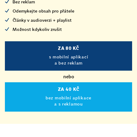
Bez reklam
Odemykejte obsah pro přátele
Články v audioverzi + playlist
Možnost kdykoliv zrušit
ZA 80 KČ
s mobilní aplikací
a bez reklam
nebo
ZA 40 KČ
bez mobilní aplikace
a s reklamou