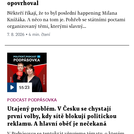
opovrhoval
Někteří říkají, že to byl poslední happening Milana
Knížáka. A něco na tom je. Pohřeb se státními poctami
organizovaný těmi, kterými slavný...
7. 8. 2026 ▪ 4 min. čtení
55:23
PODCAST PODPÁSOVKA
Utajený problém. V Česku se chystají
první volby, kdy sítě blokují politickou
reklamu. A hlavní oběť je nečekaná
V Podpásovce se tentokrát věnujeme tématu, o kterém