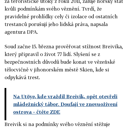
za teroristické útoky z roku 2011, žaluje norský stát
kvůli podmínkám svého věznění. Tvrdí, že
pravidelné prohlídky cely či izolace od ostatních
trestanců porušují jeho lidská práva, napsala
agentura DPA.
Soud začne 15. března prověřovat stížnost Breivika,
který připravil o život 77 lidí. Slyšení se z
bezpečnostních důvodů bude konat ve vězeňské
tělocvičně v jihonorském městě Skien, kde si
odpykává trest.
Na Utöye, kde vraždil Breivik, opět otevřeli
mládežnický tábor. Doufají ve znovuoživení
ostrova
- čtěte ZDE
Breivik si na podmínky svého věznění stěžuje