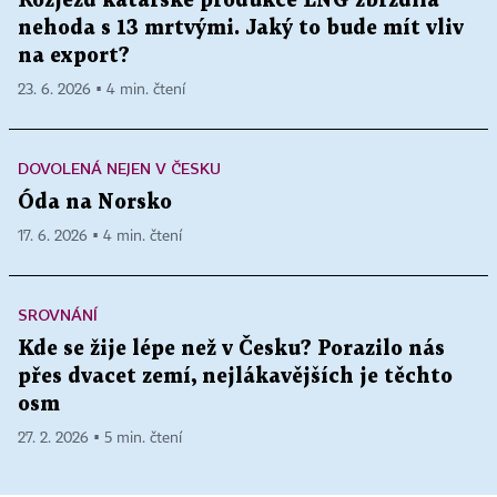
Rozjezd katarské produkce LNG zbrzdila
nehoda s 13 mrtvými. Jaký to bude mít vliv
na export?
23. 6. 2026 ▪ 4 min. čtení
DOVOLENÁ NEJEN V ČESKU
Óda na Norsko
17. 6. 2026 ▪ 4 min. čtení
SROVNÁNÍ
Kde se žije lépe než v Česku? Porazilo nás
přes dvacet zemí, nejlákavějších je těchto
osm
27. 2. 2026 ▪ 5 min. čtení