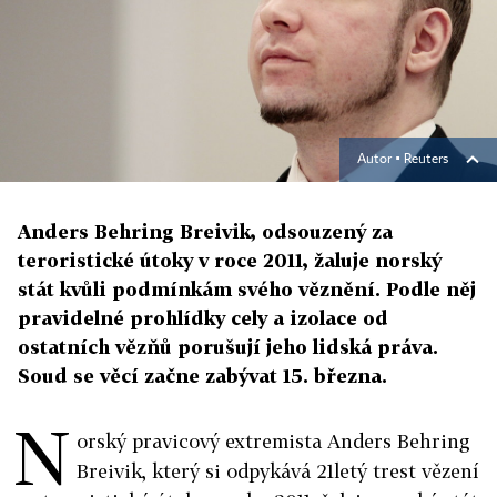
Autor ▪
Reuters
Anders Behring Breivik, odsouzený za
teroristické útoky v roce 2011, žaluje norský
stát kvůli podmínkám svého věznění. Podle něj
pravidelné prohlídky cely a izolace od
ostatních vězňů porušují jeho lidská práva.
Soud se věcí začne zabývat 15. března.
N
orský pravicový extremista Anders Behring
Breivik, který si odpykává 21letý trest vězení