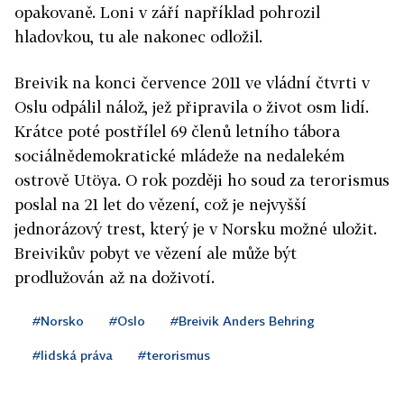
opakovaně. Loni v září například pohrozil
hladovkou, tu ale nakonec odložil.
Breivik na konci července 2011 ve vládní čtvrti v
Oslu odpálil nálož, jež připravila o život osm lidí.
Krátce poté postřílel 69 členů letního tábora
sociálnědemokratické mládeže na nedalekém
ostrově Utöya. O rok později ho soud za terorismus
poslal na 21 let do vězení, což je nejvyšší
jednorázový trest, který je v Norsku možné uložit.
Breivikův pobyt ve vězení ale může být
prodlužován až na doživotí.
#Norsko
#Oslo
#Breivik Anders Behring
#lidská práva
#terorismus