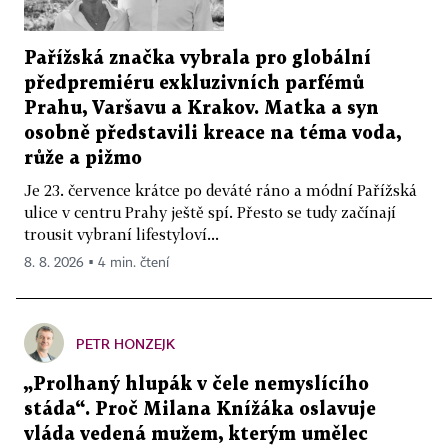
Pařížská značka vybrala pro globální
předpremiéru exkluzivních parfémů
Prahu, Varšavu a Krakov. Matka a syn
osobně představili kreace na téma voda,
růže a pižmo
Je 23. července krátce po deváté ráno a módní Pařížská
ulice v centru Prahy ještě spí. Přesto se tudy začínají
trousit vybraní lifestyloví...
8. 8. 2026 ▪ 4 min. čtení
PETR HONZEJK
„Prolhaný hlupák v čele nemyslícího
stáda“. Proč Milana Knížáka oslavuje
vláda vedená mužem, kterým umělec