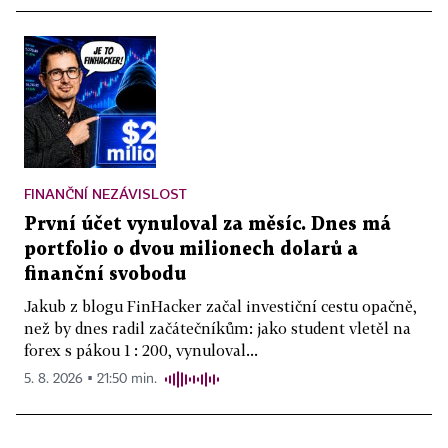
FINANČNÍ NEZÁVISLOST
První účet vynuloval za měsíc. Dnes má
portfolio o dvou milionech dolarů a
finanční svobodu
Jakub z blogu FinHacker začal investiční cestu opačně,
než by dnes radil začátečníkům: jako student vletěl na
forex s pákou 1 : 200, vynuloval...
5. 8. 2026 ▪ 21:50 min.