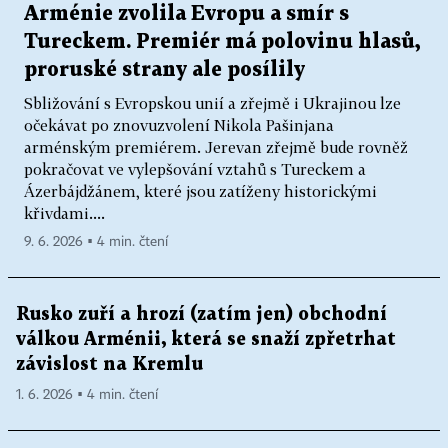
Arménie zvolila Evropu a smír s
Tureckem. Premiér má polovinu hlasů,
proruské strany ale posílily
Sbližování s Evropskou unií a zřejmě i Ukrajinou lze
očekávat po znovuzvolení Nikola Pašinjana
arménským premiérem. Jerevan zřejmě bude rovněž
pokračovat ve vylepšování vztahů s Tureckem a
Ázerbájdžánem, které jsou zatíženy historickými
křivdami....
9. 6. 2026 ▪ 4 min. čtení
Rusko zuří a hrozí (zatím jen) obchodní
válkou Arménii, která se snaží zpřetrhat
závislost na Kremlu
1. 6. 2026 ▪ 4 min. čtení