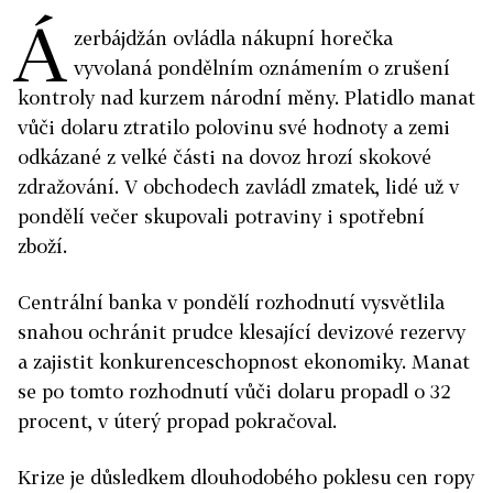
Á
zerbájdžán ovládla nákupní horečka
vyvolaná pondělním oznámením o zrušení
kontroly nad kurzem národní měny. Platidlo manat
vůči dolaru ztratilo polovinu své hodnoty a zemi
odkázané z velké části na dovoz hrozí skokové
zdražování. V obchodech zavládl zmatek, lidé už v
pondělí večer skupovali potraviny i spotřební
zboží.
Centrální banka v pondělí rozhodnutí vysvětlila
snahou ochránit prudce klesající devizové rezervy
a zajistit konkurenceschopnost ekonomiky. Manat
se po tomto rozhodnutí vůči dolaru propadl o 32
procent, v úterý propad pokračoval.
Krize je důsledkem dlouhodobého poklesu cen ropy