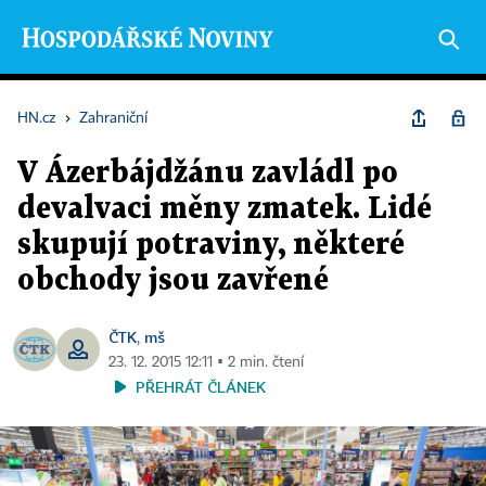
HN.cz
›
Zahraniční
V Ázerbájdžánu zavládl po
devalvaci měny zmatek. Lidé
skupují potraviny, některé
obchody jsou zavřené
ČTK
mš
,
23. 12. 2015 12:11 ▪ 2 min. čtení
PŘEHRÁT ČLÁNEK