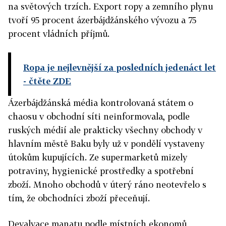
na světových trzích. Export ropy a zemního plynu
tvoří 95 procent ázerbájdžánského vývozu a 75
procent vládních příjmů.
Ropa je nejlevnější za posledních jedenáct let
- čtěte ZDE
Ázerbájdžánská média kontrolovaná státem o
chaosu v obchodní síti neinformovala, podle
ruských médií ale prakticky všechny obchody v
hlavním městě Baku byly už v pondělí vystaveny
útokům kupujících. Ze supermarketů mizely
potraviny, hygienické prostředky a spotřební
zboží. Mnoho obchodů v úterý ráno neotevřelo s
tím, že obchodníci zboží přeceňují.
Devalvace manatu podle místních ekonomů