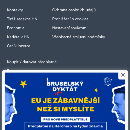
Kontakty
Ochrana osobních údajů
Tiráž redakce HN
Prohlášení o cookies
Economia
Nastavení soukromí
Kariéra v HN
Všeobecné smluvní podmínky
Ceník inzerce
Koupit / darovat předplatné
Eventy
×
Newslettery
RSS kanály
Autorská práva vykonává vydavatel. Bez písemného svolení vydavatele je
zakázáno jakékoli užití částí nebo celku díla, zejména rozmnožování a šíření
jakýmkoli způsobem, mechanickým nebo elektronickým, v českém nebo
jiném jazyce. Bez souhlasu vydavatele je zakázáno též rozmnožování