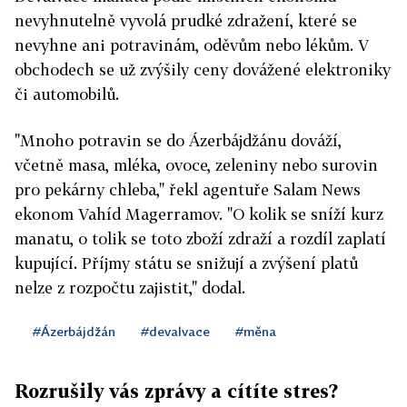
nevyhnutelně vyvolá prudké zdražení, které se
nevyhne ani potravinám, oděvům nebo lékům. V
obchodech se už zvýšily ceny dovážené elektroniky
či automobilů.
"Mnoho potravin se do Ázerbájdžánu dováží,
včetně masa, mléka, ovoce, zeleniny nebo surovin
pro pekárny chleba," řekl agentuře Salam News
ekonom Vahíd Magerramov. "O kolik se sníží kurz
manatu, o tolik se toto zboží zdraží a rozdíl zaplatí
kupující. Příjmy státu se snižují a zvýšení platů
nelze z rozpočtu zajistit," dodal.
#Ázerbájdžán
#devalvace
#měna
Rozrušily vás zprávy a cítíte stres?