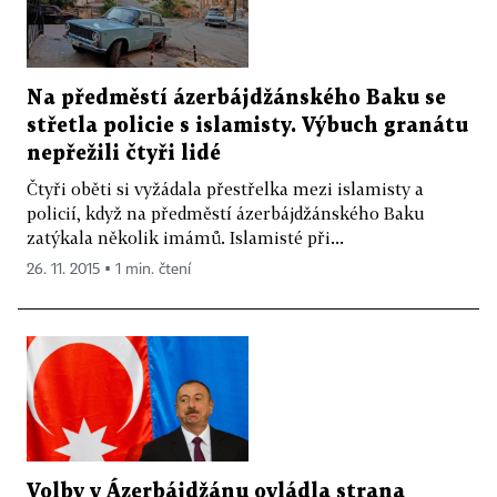
Na předměstí ázerbájdžánského Baku se
střetla policie s islamisty. Výbuch granátu
nepřežili čtyři lidé
Čtyři oběti si vyžádala přestřelka mezi islamisty a
policií, když na předměstí ázerbájdžánského Baku
zatýkala několik imámů. Islamisté při...
26. 11. 2015 ▪ 1 min. čtení
Volby v Ázerbájdžánu ovládla strana