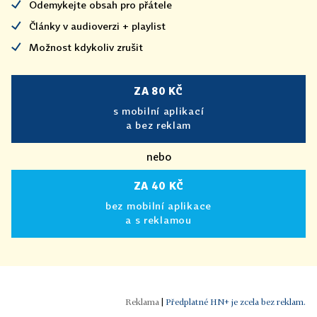
Odemykejte obsah pro přátele
Články v audioverzi + playlist
Možnost kdykoliv zrušit
ZA 80 KČ
s mobilní aplikací
a bez reklam
nebo
ZA 40 KČ
bez mobilní aplikace
a s reklamou
|
Předplatné HN+ je zcela bez reklam.