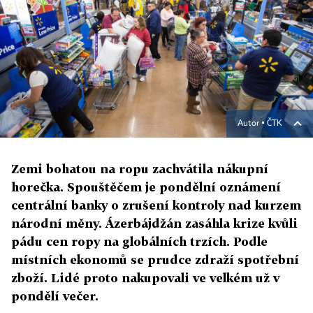
Autor ▪
ČTK
Zemi bohatou na ropu zachvátila nákupní
horečka. Spouštěčem je pondělní oznámení
centrální banky o zrušení kontroly nad kurzem
národní měny. Ázerbájdžán zasáhla krize kvůli
pádu cen ropy na globálních trzích. Podle
místních ekonomů se prudce zdraží spotřební
zboží. Lidé proto nakupovali ve velkém už v
pondělí večer.