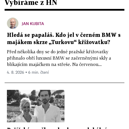
Vybíráme z HN
JAN KUBITA
Hledá se papaláš. Kdo jel v černém BMW s
majákem skrze „Turkovu“ křižovatku?
Před několika dny se do jedné pražské křižovatky
přihnalo obří luxusní BMW se začerněnými skly a
blikajícím majáčkem na střeše. Na červenou...
4. 8. 2026 ▪ 6 min. čtení