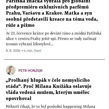
Pařížská značka vybrala pro globální
předpremiéru exkluzivních parfémů
Prahu, Varšavu a Krakov. Matka a syn
osobně představili kreace na téma voda,
růže a pižmo
Je 23. července krátce po deváté ráno a módní Pařížská
ulice v centru Prahy ještě spí. Přesto se tudy začínají
trousit vybraní lifestyloví...
8. 8. 2026 ▪ 4 min. čtení
PETR HONZEJK
„Prolhaný hlupák v čele nemyslícího
stáda“. Proč Milana Knížáka oslavuje
vláda vedená mužem, kterým umělec
opovrhoval
Někteří říkají, že to byl poslední happening Milana