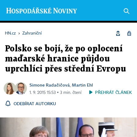
HN.cz
›
Zahraniční
Polsko se bojí, že po oplocení
maďarské hranice půjdou
uprchlíci přes střední Evropu
Simone Radačičová
Martin Ehl
,
PŘEHRÁT ČLÁNEK
1. 9. 2015 15:53 ▪ 3 min. čtení
ODEBÍRAT AUTORKU