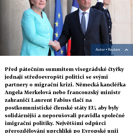
Autor ▪
Reuters
Před pátečním summitem visegrádské čtyřky
jednají středoevropští politici se svými
partnery o migrační krizi. Německá kancléřka
Angela Merkelová nebo francouzský ministr
zahraničí Laurent Fabius tlačí na
postkomunistické členské státy EU, aby byly
solidárnější a neporušovali pravidla společné
imigrační politiky. Největšími odpůrci
přerozdělování uprchlíků po Evropské unii