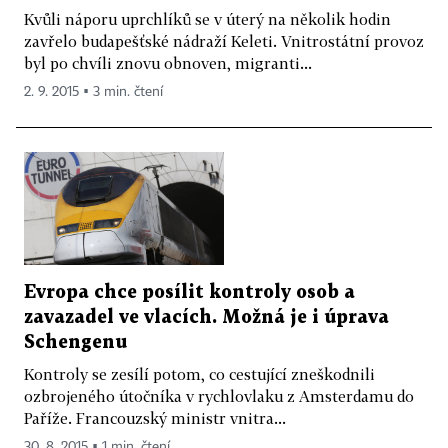
Kvůli náporu uprchlíků se v úterý na několik hodin
zavřelo budapešťské nádraží Keleti. Vnitrostátní provoz
byl po chvíli znovu obnoven, migranti...
2. 9. 2015 ▪ 3 min. čtení
Evropa chce posílit kontroly osob a
zavazadel ve vlacích. Možná je i úprava
Schengenu
Kontroly se zesílí potom, co cestující zneškodnili
ozbrojeného útočníka v rychlovlaku z Amsterdamu do
Paříže. Francouzský ministr vnitra...
30. 8. 2015 ▪ 1 min. čtení