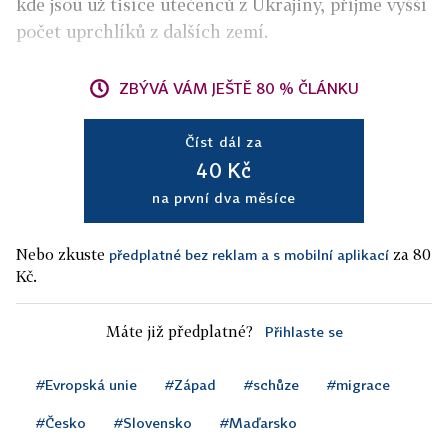
kde jsou už tisíce utečenců z Ukrajiny, příjme vyšší
počet uprchlíků z dalších zemí.
ZBÝVÁ VÁM JEŠTĚ 80 % ČLÁNKU
Číst dál za
40 Kč
na první dva měsíce
Nebo zkuste
za 80
předplatné bez reklam a s mobilní aplikací
Kč.
Máte již předplatné?
Přihlaste se
#Evropská unie
#Západ
#schůze
#migrace
#Česko
#Slovensko
#Maďarsko